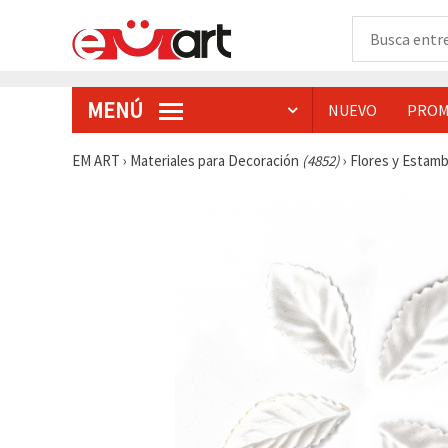
MENÚ
NUEVO
PROM
EM ART
›
Materiales para Decoración
(4852)
›
Flores y Estam