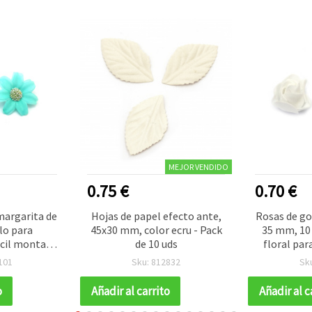
MEJOR VENDIDO
0.75 €
0.70 €
margarita de
Hojas de papel efecto ante,
Rosas de go
lo para
45x30 mm, color ecru - Pack
35 mm, 10 
cil montaje,
de 10 uds
floral par
m - 10 uds.
scrapbook
101
Sku: 812832
Sk
o
Añadir al carrito
Añadir al c