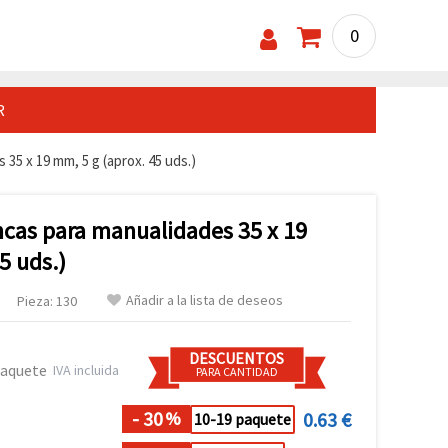
0
R
 35 x 19 mm, 5 g (aprox. 45 uds.)
ncas para manualidades 35 x 19
5 uds.)
Añadir a la lista de deseos
Pieza: 130
DESCUENTOS
paquete
IVA incluida
PARA CANTIDAD
- 30
0.63 €
%
10-19 paquete