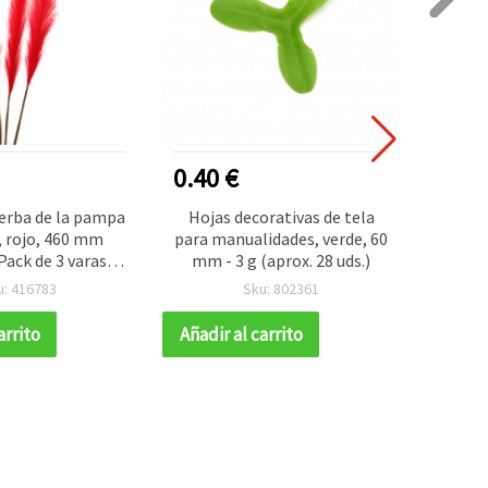
0.40 €
1.40
ierba de la pampa
Hojas decorativas de tela
Rama 
l, rojo, 460 mm
para manualidades, verde, 60
flores
 Pack de 3 varas
mm - 3 g (aprox. 28 uds.)
x 40
ecorativas para
u: 416783
Sku: 802361
 decoración del
ualidades DIY y
arrito
Añadir al carrito
Añadir
 de boda boho