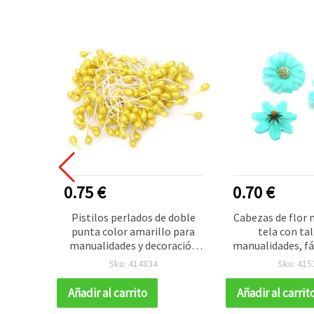
R VENDIDO
0.75 €
0.70 €
ara
Pistilos perlados de doble
Cabezas de flor 
ebras,
punta color amarillo para
tela con tal
manualidades y decoración
manualidades, fá
floral, 5x8x60 mm, aprox. 85
turquesa, 45 m
Sku: 414834
Sku: 415
uds.
Añadir al carrito
Añadir al carrit