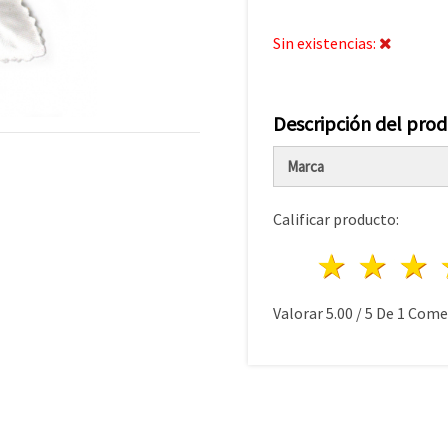
Sin existencias:
Descripción del pro
Marca
Calificar producto:
1 estre
2 es
Valorar
5.00
/
5
De
1
Comen