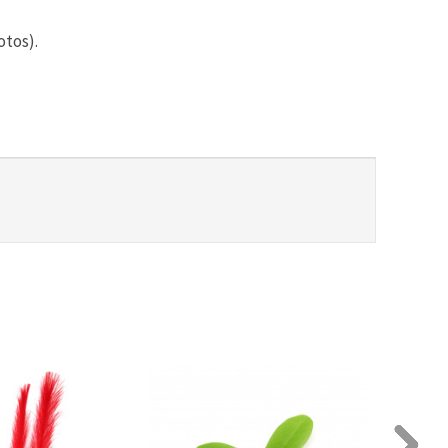
otos).