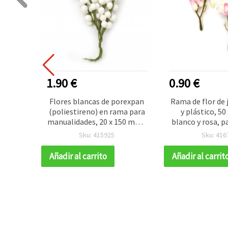
1.90 €
0.90 €
a Pampa
Flores blancas de porexpan
Rama de flor de 
a (Rosa
(poliestireno) en rama para
y plástico, 50
m (18
manualidades, 20 x 150 mm -
blanco y rosa, pa
 Hierba
5 piezas
Sku: 415925
Sku: 416
para
gar,
Añadir al carrito
Añadir al carrit
e Mesa
los
lidades