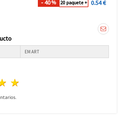
- 40
0.54 €
%
20 paquete +
ducto
EM ART
lla
trellas
3 estrellas
4 estrellas
5 estrellas
tarios.