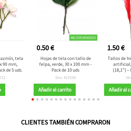
MEJOR VENDIDO
0.50 €
1.50 €
jazmín, tela
Hojas de tela con tallo de
Tallos de h
 x 90 mm,
felpa, verde, 30 x 100 mm -
artificia
ck de 5 uds.
Pack de 10 uds
(18,1”) –
plumosas d
722
Sku: 415590
Sk
jarrones,
hogar, man
o
Añadir al carrito
Añadir al c
arreglos
CLIENTES TAMBIÉN COMPRARON