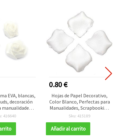
0.80 €
0.90
ma EVA, blancas,
Hojas de Papel Decorativo,
Hojas 
uds, decoración
Color Blanco, Perfectas para
para 
a manualidades,
Manualidades, Scrapbooking
cm, 
ing y proyectos
y Proyectos de Decoración -
ap
u: 416640
Sku: 415189
DIY
144 piezas
arrito
Añadir al carrito
Añadir