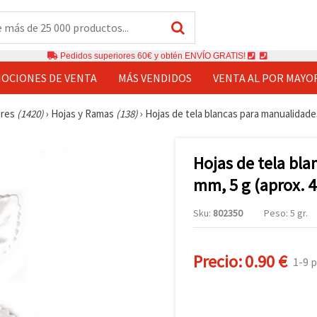
Pedidos superiores 60€ y obtén ENVÍO GRATIS!
OCIONES DE VENTA
MÁS VENDIDOS
VENTA AL POR MAYO
bres
(1420)
›
Hojas y Ramas
(138)
›
Hojas de tela blancas para manualidades
Hojas de tela bla
mm, 5 g (aprox. 4
Sku:
802350
Peso: 5 gr.
Precio:
0.90 €
1-9 