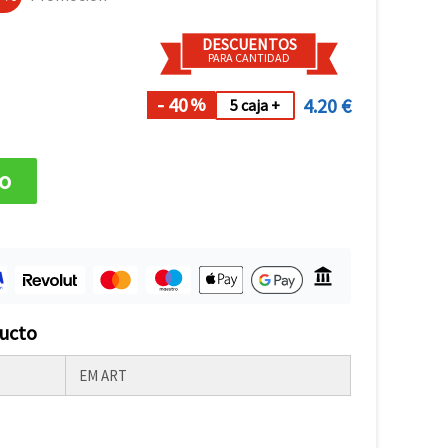
DESCUENTOS
PARA CANTIDAD
- 40
4.20 €
%
5 caja +
to
ducto
EM ART