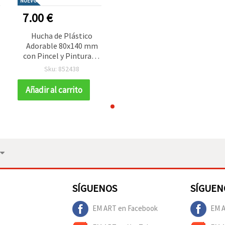
NUEVO
7.00 €
Hucha de Plástico
Adorable 80x140 mm
con Pincel y Pinturas –
Diseño de Zorro Cute
Sku: 852438
para Manualidades y
Pintura Infantil
Añadir al carrito
SÍGUENOS
SÍGUEN
EM ART en Facebook
EM A