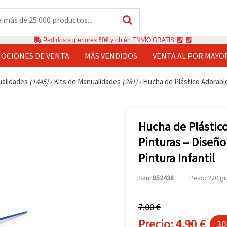
Pedidos superiores 60€ y obtén ENVÍO GRATIS!
OCIONES DE VENTA
MÁS VENDIDOS
VENTA AL POR MAYO
ualidades
(1445)
›
Kits de Manualidades
(281)
›
Hucha de Plástico Adorabl
Hucha de Plástic
Pinturas – Diseño
Pintura Infantil
Sku:
852438
Peso: 220 gr
7.00 €
Precio:
4.90 €
- 3