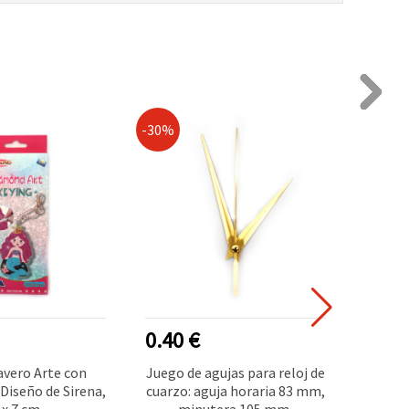
-30%
-30%
0.40 €
4.40
lavero Arte con
Juego de agujas para reloj de
K
Diseño de Sirena,
cuarzo: aguja horaria 83 mm,
Di
 x 7 cm
minutera 105 mm,
Llaver