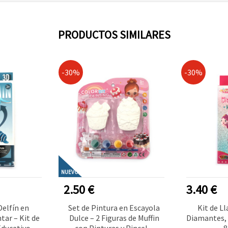
PRODUCTOS SIMILARES
-30%
-30%
NUEVO
2.50 €
3.40 €
Delfín en
Set de Pintura en Escayola
Kit de L
tar – Kit de
Dulce – 2 Figuras de Muffin
Diamantes, 
ducativo y
con Pinturas y Pincel –
8