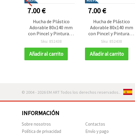
NUEVO
NUEVO
7.00 €
7.00 €
Hucha de Plástico
Hucha de Plástico
Adorable 80x140 mm
Adorable 80x140 mm
con Pincel y Pinturas –
con Pincel y Pinturas –
Diseño de Zorro Cute
Diseño de Zorro Cute
Sku: 852438
Sku: 852438
para Manualidades y
para Manualidades y
Pintura Infantil
Pintura Infantil
Añadir al carrito
Añadir al carrito
© 2004 - 2026 EM ART Todos los derechos reservados..
INFORMACIÓN
Sobre nosotros
Contactos
Política de privacidad
Envío y pago