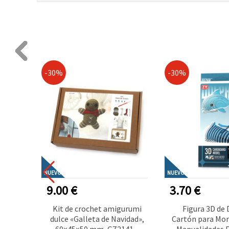
-30%
-30%
NUEVO
NUEVO
9.00 €
3.70 €
yas con
Kit de crochet amigurumi
Figura 3D de 
n caja
dulce «Galleta de Navidad»,
Cartón para Mon
cona –
60×45×50 mm, GZ2141 –
Manualidades E