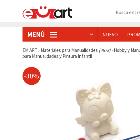
MENÚ
NUEVO
PROM
EM ART
›
Materiales para Manualidades
(4878)
›
Hobby y Man
para Manualidades y Pintura Infantil
-30%