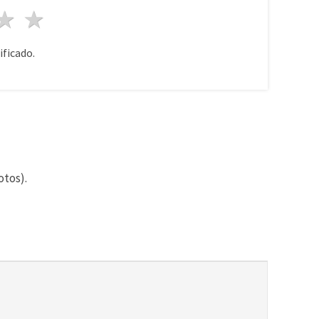
lla
trellas
3 estrellas
4 estrellas
5 estrellas
ificado.
otos).