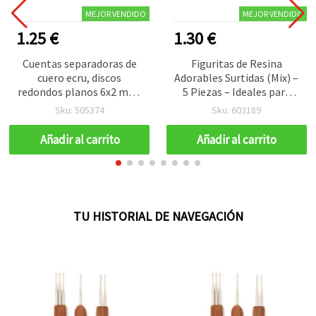
MEJOR VENDIDO
MEJOR VENDIDO
1.25 €
1.30 €
Cuentas separadoras de
Figuritas de Resina
cuero ecru, discos
Adorables Surtidas (Mix) –
redondos planos 6x2 mm,
5 Piezas – Ideales para
aprox. 445 uds (11 g) –
Manualidades, Decoración
Sku: 505374
Sku: 603189
Arandelas naturales para
y Proyectos DIY Creativos
bisutería, enfilado y
Añadir al carrito
Añadir al carrito
proyectos de
manualidades
TU HISTORIAL DE NAVEGACIÓN