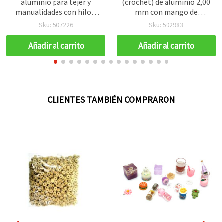
aluminio para tejer y
(crochet) de aluminio 2,00
manualidades con hilo y
mm con mango de
lana, 3,50 mm, 15 cm, SKC
plástico, 16 cm - SKC
Sku: 507226
Sku: 502983
Añadir al carrito
Añadir al carrito
CLIENTES TAMBIÉN COMPRARON