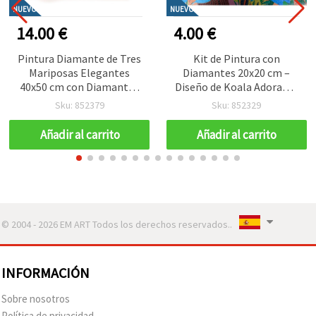
NUEVO
NUEVO
14.00 €
4.00 €
Pintura Diamante de Tres
Kit de Pintura con
Mariposas Elegantes
Diamantes 20x20 cm –
40x50 cm con Diamantes
Diseño de Koala Adorable
Redondos – Full Drill con
con Diamantes Redondos,
Sku: 852379
Sku: 852329
Marco Parcial – Ideal para
Taladro Parcial
Manualidades DIY, Arte de
(MKX17358)
Añadir al carrito
Añadir al carrito
Naturaleza y Decoración
del Hogar JSFH78641
© 2004 - 2026 EM ART Todos los derechos reservados..
INFORMACIÓN
Sobre nosotros
Política de privacidad