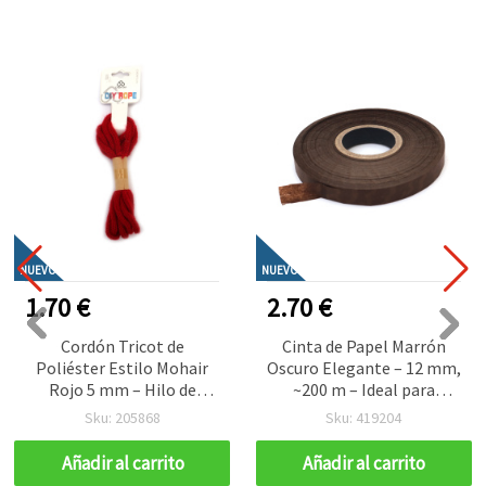
NUEVO
NUEVO
1.70 €
2.70 €
Cordón Tricot de
Cinta de Papel Marrón
Poliéster Estilo Mohair
Oscuro Elegante – 12 mm,
Rojo 5 mm – Hilo de
~200 m – Ideal para
Manualidades Peluche,
Envolver Regalos
Sku: 205868
Sku: 419204
Resistente y Decorativo,
Rústicos y Decoración
Rollo ~2,7 m
Natural de Manualidades y
Añadir al carrito
Añadir al carrito
Scrapbooking