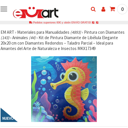
0
Pedidos superiores 60€ y obtén ENVÍO GRATIS!
EM ART
›
Materiales para Manualidades
(4893)
›
Pintura con Diamantes
(143)
›
Animales
(44)
›
Kit de Pintura Diamante de Libélula Elegante
20x20 cm con Diamantes Redondos – Taladro Parcial – Ideal para
Amantes del Arte de Naturaleza e Insectos MKX17349
NUEVO