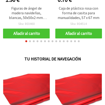
Figuras de ángel de
Caja de plástico rosa con
madera navideñas,
forma de casita para
blancas, 50x50x2 mm,
manualidades, 57 x 67 mm
agujero 3 mm - 10 piezas
Sku: 803460
Sku: 804514
Añadir al carrito
Añadir al carrito
TU HISTORIAL DE NAVEGACIÓN