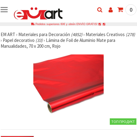
0
Pedidos superiores 60€ y obtén ENVÍO GRATIS!
EM ART
›
Materiales para Decoración
(4852)
›
Materiales Creativos
(278)
›
Papel decorativo
(33)
›
Lámina de Foil de Aluminio Mate para
Manualidades, 70 x 200 cm, Rojo
ТОП ПРОДУКТ