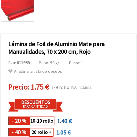
Lámina de Foil de Aluminio Mate para
Manualidades, 70 x 200 cm, Rojo
Sku:
811969
Peso: 59 gr.
Pieza: 1
Añadir a la lista de deseos
Precio:
1.75 €
1-9 rollo
IVA incluida
DESCUENTOS
PARA CANTIDAD
- 20
1.40 €
%
10-19 rollo
- 40
1.05 €
%
20 rollo +