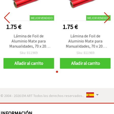
MEJOR VENDIDO
MEJOR VENDIDO
1.75 €
1.75 €
Lámina de Foil de
Lámina de Foil de
Aluminio Mate para
Aluminio Mate para
Manualidades, 70 x 200
Manualidades, 70 x 200
cm, Rojo
cm, Rojo
Sku: 811969
Sku: 811969
Añadir al carrito
Añadir al carrito
© 2004 - 2026 EM ART Todos los derechos reservados..
INFORMACIÓN