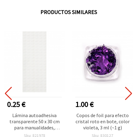
PRODUCTOS SIMILARES
0.25 €
1.00 €
Lámina autoadhesiva
Copos de foil para efecto
transparente 50 x 30 cm
cristal roto en bote, color
para manualidades,
violeta, 3 ml (~1 g)
diseño 5
Sku: 821978
Sku: 830127