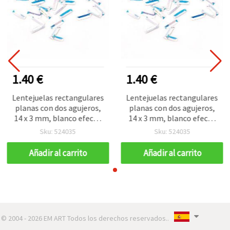
1.40 €
1.40 €
Lentejuelas rectangulares
Lentejuelas rectangulares
planas con dos agujeros,
planas con dos agujeros,
14 x 3 mm, blanco efecto
14 x 3 mm, blanco efecto
arcoíris - 20 g
arcoíris - 20 g
Sku: 524035
Sku: 524035
Añadir al carrito
Añadir al carrito
© 2004 - 2026 EM ART Todos los derechos reservados..