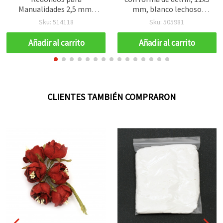
Manualidades 2,5 mm,
mm, blanco lechoso
Rosa Arcoíris, 20 g
irisado, 20 g, para
Sku: 514118
Sku: 505981
manualidades
Añadir al carrito
Añadir al carrito
CLIENTES TAMBIÉN COMPRARON