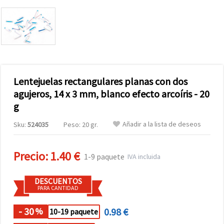
Lentejuelas rectangulares planas con dos
agujeros, 14 x 3 mm, blanco efecto arcoíris - 20
g
Añadir a la lista de deseos
Sku:
524035
Peso: 20 gr.
Precio:
1.40 €
1-9 paquete
IVA incluida
DESCUENTOS
PARA CANTIDAD
- 30
0.98 €
%
10-19 paquete