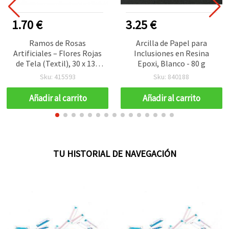
1.70 €
3.25 €
Ramos de Rosas
Arcilla de Papel para
Artificiales – Flores Rojas
Inclusiones en Resina
de Tela (Textil), 30 x 130
Epoxi, Blanco - 80 g
mm cada una, Pack de 6 |
Sku: 415593
Sku: 840188
Rosas de Tela para
Manualidades DIY,
Añadir al carrito
Añadir al carrito
Arreglos Florales, Boda y
Decoración del Hogar
TU HISTORIAL DE NAVEGACIÓN