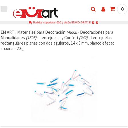
0
Pedidos superiores 60€ y obtén ENVÍO GRATIS!
EM ART
›
Materiales para Decoración
(4852)
›
Decoraciones para
Manualidades
(1595)
›
Lentejuelas y Confeti
(242)
›
Lentejuelas
rectangulares planas con dos agujeros, 14 x 3 mm, blanco efecto
arcoíris - 20 g