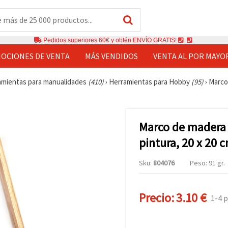
Pedidos superiores 60€ y obtén ENVÍO GRATIS!
OCIONES DE VENTA
MÁS VENDIDOS
VENTA AL POR MAYO
amientas para manualidades
(410)
›
Herramientas para Hobby
(95)
›
Marco 
Marco de madera 
pintura, 20 x 20 
Sku:
804076
Peso: 91 gr.
Precio:
3.10 €
1-4 