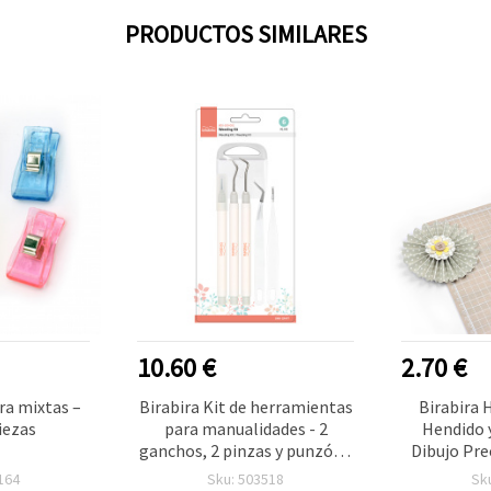
PRODUCTOS SIMILARES
10.60 €
2.70 €
ra mixtas –
Birabira Kit de herramientas
Birabira 
iezas
para manualidades - 2
Hendido 
ganchos, 2 pinzas y punzón -
Dibujo Pre
5 piezas
Tarjetas,
164
Sku: 503518
Sk