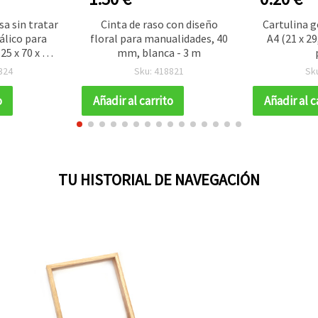
sa sin tratar
Cinta de raso con diseño
Cartulina g
álico para
floral para manualidades, 40
A4 (21 x 2
25 x 70 x 50
mm, blanca - 3 m
324
Sku: 418821
Sk
o
Añadir al carrito
Añadir al c
TU HISTORIAL DE NAVEGACIÓN