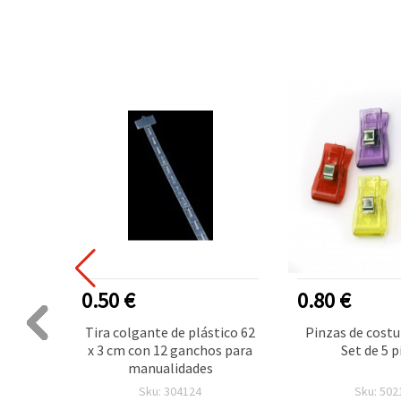
0.50 €
0.80 €
x10 mm,
Tira colgante de plástico 62
Pinzas de costu
Pack de
x 3 cm con 12 ganchos para
Set de 5 p
manualidades
Sku: 304124
Sku: 502