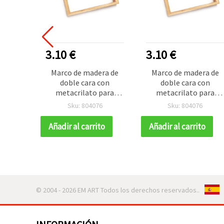
3.10 €
3.10 €
Marco de madera de
Marco de madera de
doble cara con
doble cara con
metacrilato para
metacrilato para
pintura, 20 x 20 cm
pintura, 20 x 20 cm
Sku: 804076
Sku: 804076
Añadir al carrito
Añadir al carrito
© 2004 - 2026 EM ART Todos los derechos reservados..