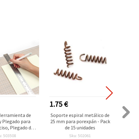
1.75 €
3.10
Herramienta de
Soporte espiral metálico de
Bastid
y Plegado para
25 mm para porexpán - Pack
para b
ciso, Plegado de
de 15 unidades
 Elaboración de
u: 503508
Sku: 502061