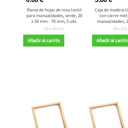
rdada
Rama de hojas de rosa textil
Caja de madera li
 x 1 m
para manualidades, verde, 20
con cierre met
costura
x 30 mm - 70 mm, 5 uds.
manualidades, 1
mm
Sku: 416111
Sku: 803
Añadir al carrito
Añadir al carrit