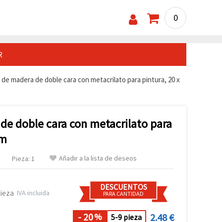
0
R
de madera de doble cara con metacrilato para pintura, 20 x
de doble cara con metacrilato para
cm
Añadir a la lista de deseos
Pieza: 1
DESCUENTOS
pieza
IVA incluida
PARA CANTIDAD
- 20
2.48 €
%
5-9 pieza