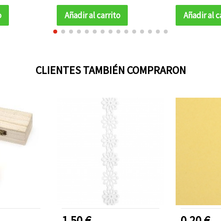
Sobres y Cr
3D | Ma
o
Añadir al carrito
Añadir al c
Scr
CLIENTES TAMBIÉN COMPRARON
1.50 €
0.20 €