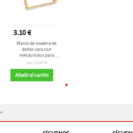
3.10 €
Marco de madera de
doble cara con
metacrilato para
pintura, 20 x 20 cm
Sku: 804076
Añadir al carrito