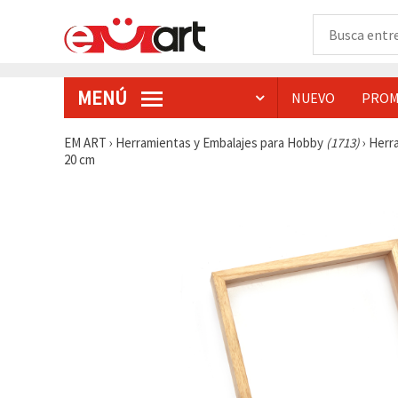
MENÚ
NUEVO
PROM
EM ART
›
Herramientas y Embalajes para Hobby
(1713)
›
Herr
20 cm