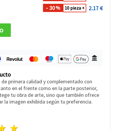
- 30
2.17 €
%
10 pieza +
to
ducto
 de primera calidad y complementado con
tanto en el frente como en la parte posterior,
tege tu obra de arte, sino que también ofrece
iar la imagen exhibida según tu preferencia.
lla
trellas
3 estrellas
4 estrellas
5 estrellas