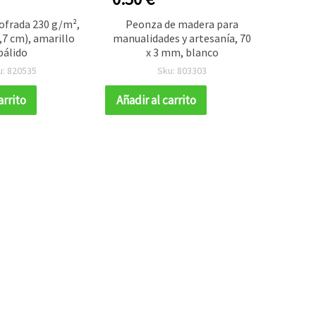
ofrada 230 g/m²,
Peonza de madera para
Hue
9,7 cm), amarillo
manualidades y artesanía, 70
porexp
pálido
x 3 mm, blanco
con 
surtid
u: 820535
Sku: 803303
arrito
Añadir al carrito
Añadir