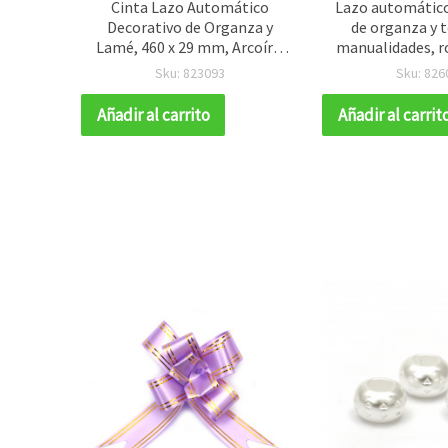
rella
Cinta Lazo Automático
Lazo automático
mm, 6
Decorativo de Organza y
de organza y t
Lamé, 460 x 29 mm, Arcoíris
manualidades, ro
Verde Claro, Pack de 10
mm - 10
Sku: 823093
Sku: 826
unidades
Añadir al carrito
Añadir al carrit