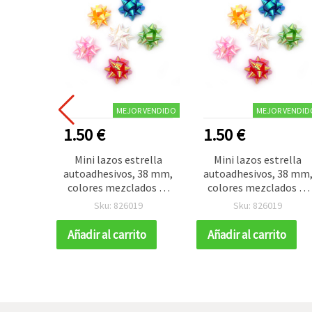
MEJOR VENDIDO
MEJOR VENDID
1.50 €
1.50 €
Mini lazos estrella
Mini lazos estrella
autoadhesivos, 38 mm,
autoadhesivos, 38 mm
colores mezclados (6
colores mezclados (6
colores) x 2 uds
colores) x 2 uds
Sku: 826019
Sku: 826019
Añadir al carrito
Añadir al carrito