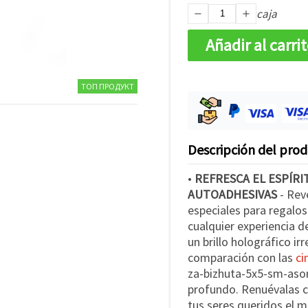
caja
Añadir al carri
ТОП ПРОДУКТ
Descripción del pro
•
REFRESCA EL ESPÍRI
AUTOADHESIVAS
- Rev
especiales para regalos
cualquier experiencia d
un brillo holográfico ir
comparación con las
ci
za-bizhuta-5x5-sm-aso
profundo. Renuévalas c
tus seres queridos el 