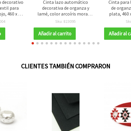
 decorativo
Cinta lazo automático
Cinta para
extil para
decorativa de organza y
de organza
jo, 460 x 29
lamé, color arcoíris morado,
plata, 460 
 uds
460 x 29 mm - Pack de 10 uds.
004
Sku: 823095
Sk
o
Añadir al carrito
Añadir al c
CLIENTES TAMBIÉN COMPRARON