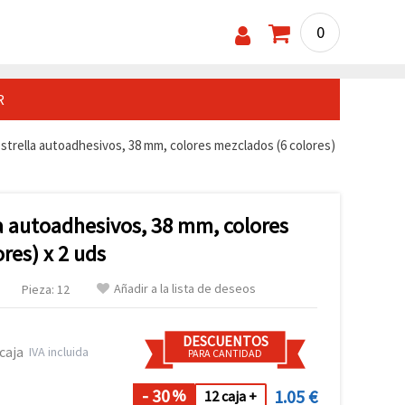
0
R
estrella autoadhesivos, 38 mm, colores mezclados (6 colores)
la autoadhesivos, 38 mm, colores
res) x 2 uds
Añadir a la lista de deseos
Pieza: 12
DESCUENTOS
caja
IVA incluida
PARA CANTIDAD
- 30
1.05 €
%
12 caja +