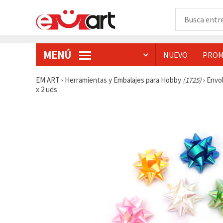
MENÚ
NUEVO
PROM
EM ART
›
Herramientas y Embalajes para Hobby
(1725)
›
Envo
x 2 uds