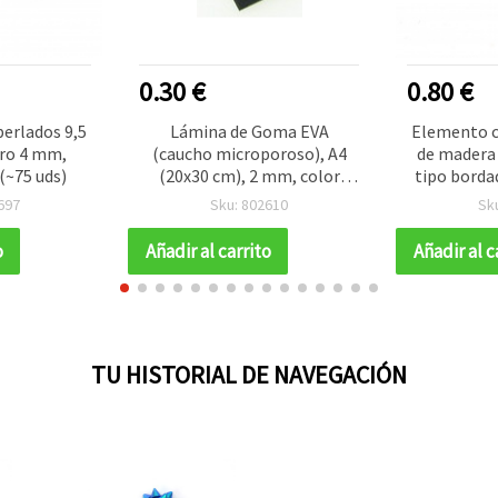
0.30 €
0.80 €
perlados 9,5
Lámina de Goma EVA
Elemento c
ero 4 mm,
(caucho microporoso), A4
de madera
(~75 uds)
(20x30 cm), 2 mm, color
tipo borda
negro
agujero: 2
697
Sku: 802610
Sk
o
Añadir al carrito
Añadir al c
TU HISTORIAL DE NAVEGACIÓN