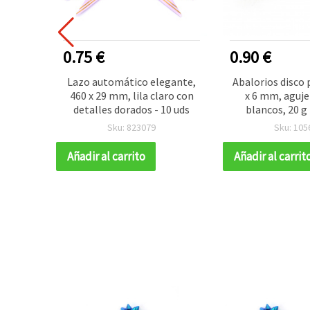
0.75 €
0.90 €
mático
Lazo automático elegante,
Abalorios disco 
lles en
460 x 29 mm, lila claro con
x 6 mm, aguj
29 mm -
detalles dorados - 10 uds
blancos, 20 g 
Sku: 823079
Sku: 105
Añadir al carrito
Añadir al carrit