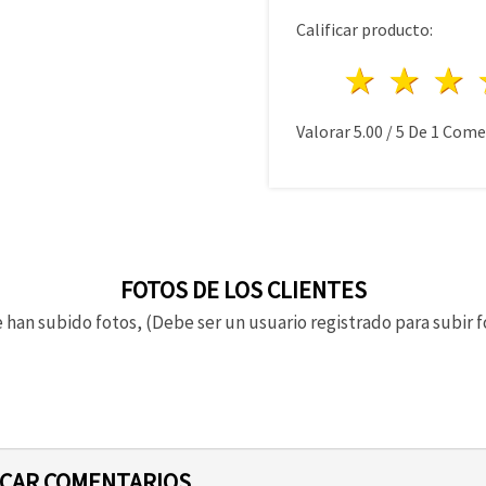
Calificar producto:
1 estre
2 es
Valorar
5.00
/
5
De
1
Comen
FOTOS DE LOS CLIENTES
 han subido fotos, (Debe ser un usuario registrado para subir f
ICAR COMENTARIOS