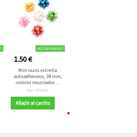
O
MEJOR VENDIDO
1.50 €
Mini lazos estrella
,
autoadhesivos, 38 mm,
colores mezclados (6
colores) x 2 uds
Sku: 826019
Añadir al carrito