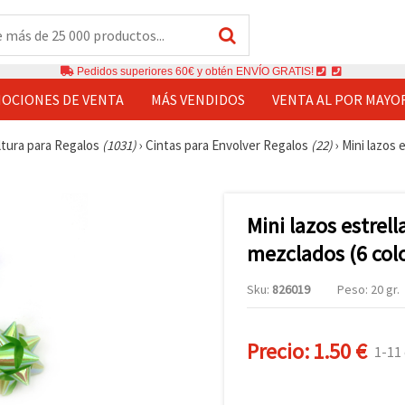
Pedidos superiores 60€ y obtén ENVÍO GRATIS!
OCIONES DE VENTA
MÁS VENDIDOS
VENTA AL POR MAYO
ltura para Regalos
(1031)
›
Cintas para Envolver Regalos
(22)
›
Mini lazos 
Mini lazos estrel
mezclados (6 colo
Sku:
826019
Peso: 20 gr.
Precio:
1.50 €
1-11 