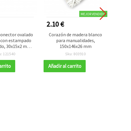
MEJOR VENDIDO
2.10 €
0.35
onector ovalado
Corazón de madera blanco
Lámina
 con estampado
para manualidades,
m
do, 30x15x2 mm,
150x146x26 mm
decor
 mm - 10 piezas
cm, a
u: 121540
Sku: 803910
arrito
Añadir al carrito
Añadir