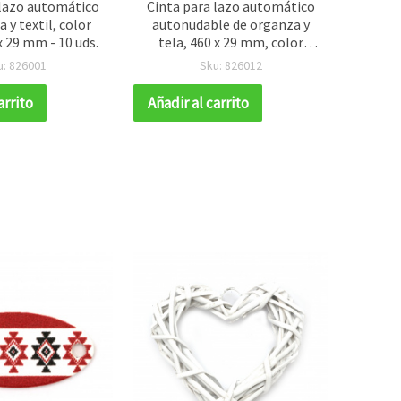
 lazo automático
Cinta para lazo automático
Lazos
 y textil, color
autonudable de organza y
aut
x 29 mm - 10 uds.
tela, 460 x 29 mm, color
colore
amarillo-verde, pack de 10
u: 826001
Sku: 826012
uds
arrito
Añadir al carrito
Añadir