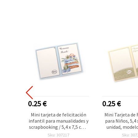
0.25 €
0.25 €
ción
Mini tarjeta de felicitación
Mini Tarjeta de 
ra
infantil para manualidades y
para Niños, 5,4 
,5 cm -
scrapbooking / 5,4 x 7,5 cm -
unidad, modelo
1 unidad
Sku: 307217
Sku: 307