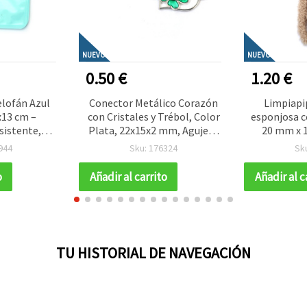
NUEVO
NUEVO
0.50 €
1.20 €
elofán Azul
Conector Metálico Corazón
Limpiapip
x13 cm –
con Cristales y Trébol, Color
esponjosa co
sistente,
Plata, 22x15x2 mm, Agujero
20 mm x 1
tivo, Set de
1,5 mm – 2 Piezas
decorac
944
Sku: 176324
Sk
manualida
o
Añadir al carrito
Añadir al c
TU HISTORIAL DE NAVEGACIÓN