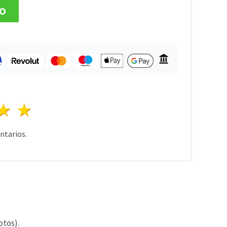
to
lla
trellas
3 estrellas
4 estrellas
5 estrellas
tarios.
otos).