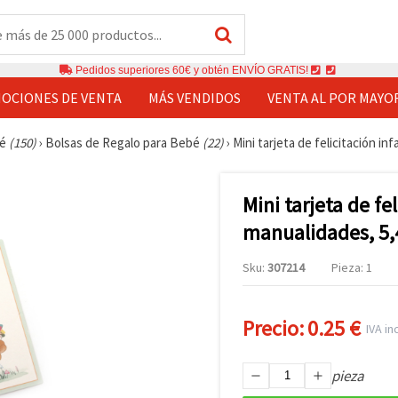
Pedidos superiores 60€ y obtén ENVÍO GRATIS!
OCIONES DE VENTA
MÁS VENDIDOS
VENTA AL POR MAYO
bé
(150)
›
Bolsas de Regalo para Bebé
(22)
›
Mini tarjeta de felicitación in
Mini tarjeta de fe
manualidades, 5,4
Sku:
307214
Pieza: 1
Precio:
0.25 €
IVA inc
pieza