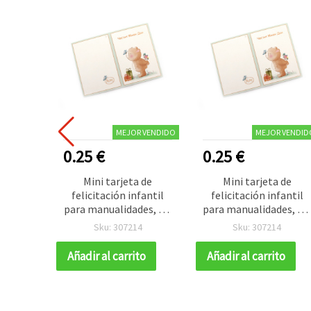
MEJOR VENDIDO
MEJOR VENDID
0.25 €
0.25 €
Mini tarjeta de
Mini tarjeta de
felicitación infantil
felicitación infantil
para manualidades, 5,4
para manualidades, 5,
x 7,5 cm - 1 unidad
x 7,5 cm - 1 unidad
Sku: 307214
Sku: 307214
Añadir al carrito
Añadir al carrito