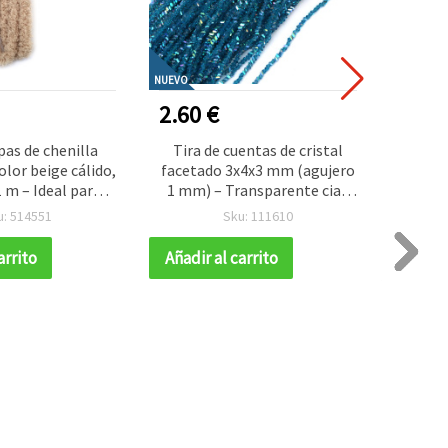
NUEVO
NUEVO
2.60 €
0.80
as de chenilla
Tira de cuentas de cristal
Bolíg
lor beige cálido,
facetado 3x4x3 mm (agujero
Diamo
 m – Ideal para
1 mm) – Transparente cian
Tipo 
ión elegante,
arcoíris con efecto AB
Rued
u: 514551
Sku: 111610
des y proyectos
brillante ~130 uds para
P
DIY
bisutería y manualidades DIY
Co
arrito
Añadir al carrito
Añadir
Unifo