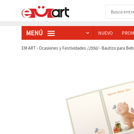
MENÚ
NUEVO
PROM
EM ART
›
Ocasiones y Festividades
(2956)
›
Bautizo para Be