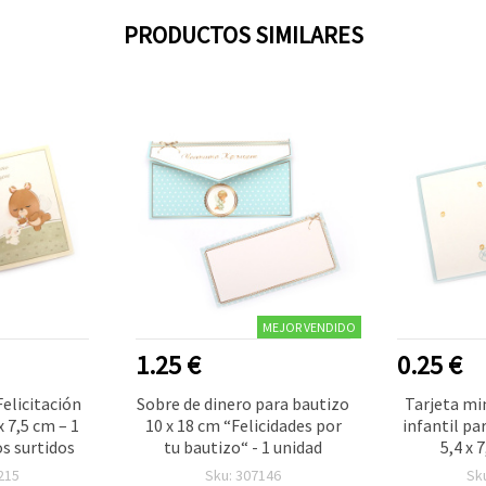
PRODUCTOS SIMILARES
MEJOR VENDIDO
1.25 €
0.25 €
Felicitación
Sobre de dinero para bautizo
Tarjeta min
x 7,5 cm – 1
10 x 18 cm “Felicidades por
infantil pa
s surtidos
tu bautizo“ - 1 unidad
5,4 x 7
215
Sku: 307146
Sk