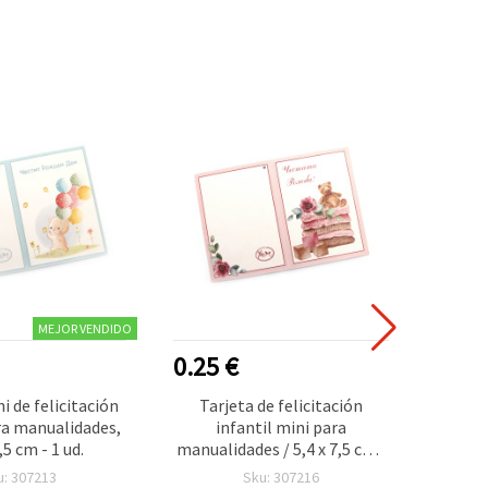
MEJOR VENDIDO
0.25 €
0.25
i de felicitación
Tarjeta de felicitación
Mini t
ra manualidades,
infantil mini para
infant
,5 cm - 1 ud.
manualidades / 5,4 x 7,5 cm -
scrapb
1 unidad
u: 307213
Sku: 307216