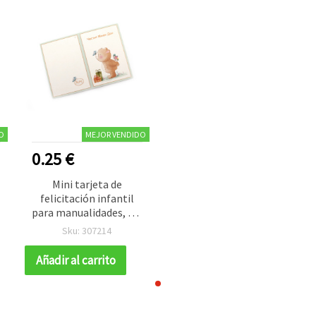
O
MEJOR VENDIDO
0.25 €
Mini tarjeta de
felicitación infantil
4
para manualidades, 5,4
x 7,5 cm - 1 unidad
Sku: 307214
Añadir al carrito