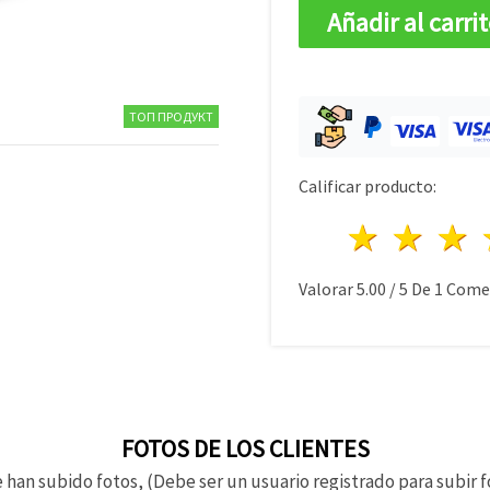
Añadir al carri
ТОП ПРОДУКТ
Calificar producto:
1 estre
2 es
Valorar
5.00
/
5
De
1
Comen
FOTOS DE LOS CLIENTES
 han subido fotos, (Debe ser un usuario registrado para subir f