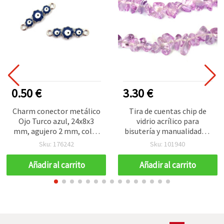
0.50 €
3.30 €
Charm conector metálico
Tira de cuentas chip de
Ojo Turco azul, 24x8x3
vidrio acrílico para
mm, agujero 2 mm, color
bisutería y manualidades,
plata – 2 uds.
8–12 mm, morado-rosa,
Sku: 176242
Sku: 101940
~80 cm
Añadir al carrito
Añadir al carrito