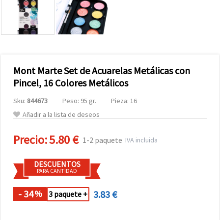
Mont Marte Set de Acuarelas Metálicas con
Pincel, 16 Colores Metálicos
Sku:
844673
Peso: 95 gr.
Pieza: 16
Añadir a la lista de deseos
Precio:
5.80 €
1-2 paquete
IVA incluida
DESCUENTOS
PARA CANTIDAD
- 34
3.83 €
%
3 paquete +