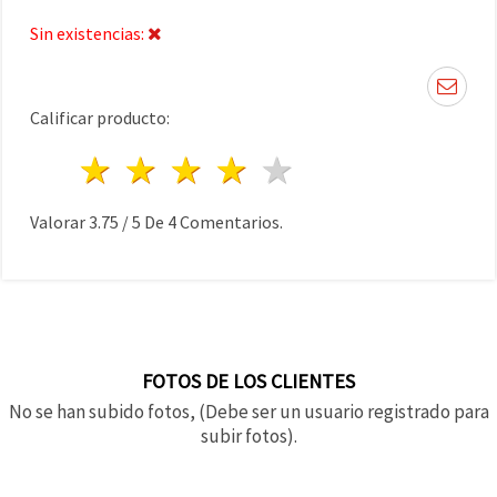
Sin existencias:
Calificar producto:
1 estrella
2 estrellas
3 estrellas
4 estrellas
5 estrellas
Valorar
3.75
/
5
De
4
Comentarios.
FOTOS DE LOS CLIENTES
No se han subido fotos, (Debe ser un usuario registrado para
subir fotos).