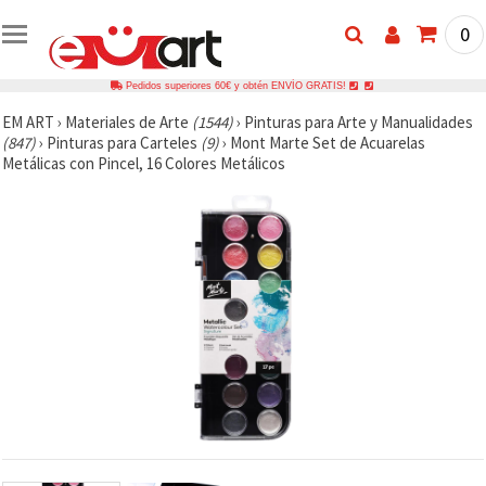
0
Pedidos superiores 60€ y obtén ENVÍO GRATIS!
EM ART
›
Materiales de Arte
(1544)
›
Pinturas para Arte y Manualidades
(847)
›
Pinturas para Carteles
(9)
›
Mont Marte Set de Acuarelas
Metálicas con Pincel, 16 Colores Metálicos