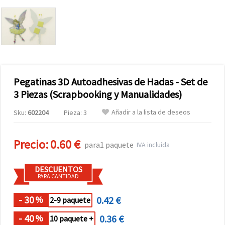
Pegatinas 3D Autoadhesivas de Hadas - Set de
3 Piezas (Scrapbooking y Manualidades)
Añadir a la lista de deseos
Sku:
602204
Pieza: 3
Precio:
0.60 €
para1 paquete
IVA incluida
DESCUENTOS
PARA CANTIDAD
- 30
0.42 €
%
2-9 paquete
- 40
0.36 €
%
10 paquete +