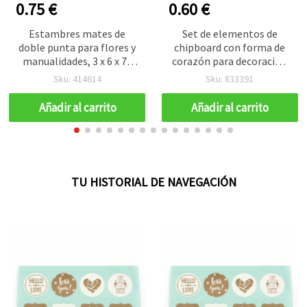
0.75 €
0.60 €
Estambres mates de
Set de elementos de
doble punta para flores y
chipboard con forma de
manualidades, 3 x 6 x 70
corazón para decoración
mm, color rosa, aprox.
de manualidades y
Sku: 414614
Sku: 833391
144 uds.
scrapbooking, 25 x 90 mm
- 4 uds
Añadir al carrito
Añadir al carrito
TU HISTORIAL DE NAVEGACIÓN