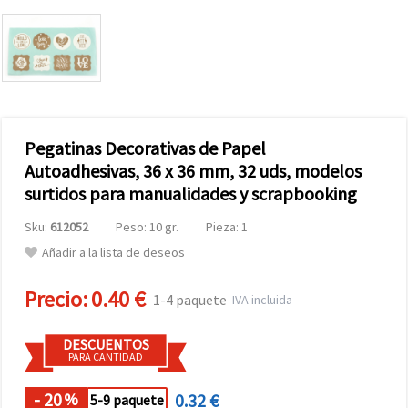
Pegatinas Decorativas de Papel
Autoadhesivas, 36 x 36 mm, 32 uds, modelos
surtidos para manualidades y scrapbooking
Sku:
612052
Peso: 10 gr.
Pieza: 1
Añadir a la lista de deseos
Precio:
0.40 €
1-4 paquete
IVA incluida
DESCUENTOS
PARA CANTIDAD
- 20
0.32 €
%
5-9 paquete