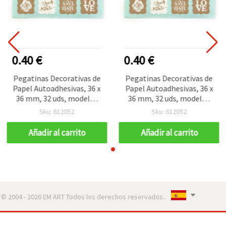
0.40 €
0.40 €
Pegatinas Decorativas de
Pegatinas Decorativas de
Papel Autoadhesivas, 36 x
Papel Autoadhesivas, 36 x
36 mm, 32 uds, modelos
36 mm, 32 uds, modelos
surtidos para
surtidos para
Sku: 612052
Sku: 612052
manualidades y
manualidades y
scrapbooking
scrapbooking
Añadir al carrito
Añadir al carrito
© 2004 - 2026 EM ART Todos los derechos reservados..