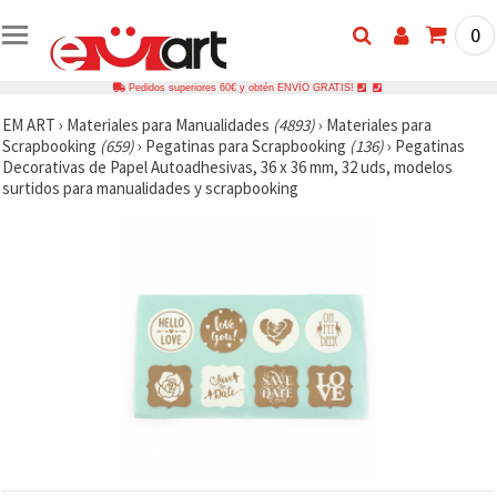
0
Pedidos superiores 60€ y obtén ENVÍO GRATIS!
EM ART
›
Materiales para Manualidades
(4893)
›
Materiales para
Scrapbooking
(659)
›
Pegatinas para Scrapbooking
(136)
›
Pegatinas
Decorativas de Papel Autoadhesivas, 36 x 36 mm, 32 uds, modelos
surtidos para manualidades y scrapbooking