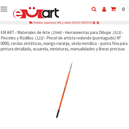
0
Pedidos superiores 60€ y obtén ENVÍO GRATIS!
EM ART
›
Materiales de Arte
(1544)
›
Herramientas para Dibujar
(513)
›
Pinceles y Rodillos
(123)
›
Pincel de artista redondo (puntiagudo) Nº
0000, cerdas sintéticas, mango naranja, virola metálica – punta fina para
pintura detallada, acuarela, miniaturas, manualidades y líneas precisas