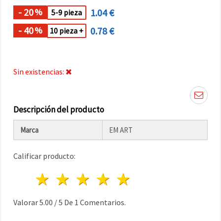
- 20
1.04 €
%
5-9 pieza
- 40
0.78 €
%
10 pieza +
Sin existencias:
Descripción del producto
Marca
EM ART
Calificar producto:
1 estrella
2 estrellas
3 estrellas
4 estrellas
5 estrellas
Valorar
5.00
/
5
De
1
Comentarios.