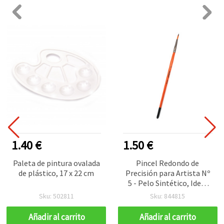
1.40 €
1.50 €
Paleta de pintura ovalada
Pincel Redondo de
de plástico, 17 x 22 cm
Precisión para Artista Nº
5 - Pelo Sintético, Ideal
para Detalles Finos
Sku: 502811
Sku: 844815
Añadir al carrito
Añadir al carrito