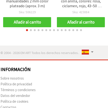
manualidades 2 mm color
con anilla, colores: rosa,
plateado (aprox. 3 m)
ciclamen, rojo, 43~50 x
14~24 mm - 2 uds.
Sku: 506229
Sku: 415884
Añadir al carrito
Añadir al carrito
© 2004 - 2026 EM ART Todos los derechos reservados..
INFORMACIÓN
Sobre nosotros
Política de privacidad
Términos y condiciones
Datos del vendedor
Política de cookies
Contactos