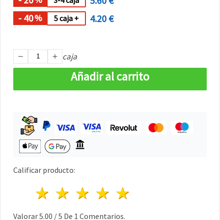
5.60 €
3-4 caja
- 40
4.20 €
%
5 caja +
caja
Añadir al carrito
Calificar producto:
1 estrella
2 estrellas
3 estrellas
4 estrellas
5 estrellas
Valorar
5.00
/
5
De
1
Comentarios.