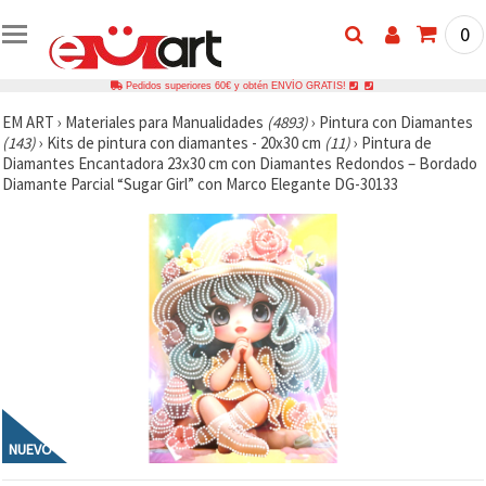
0
Pedidos superiores 60€ y obtén ENVÍO GRATIS!
EM ART
›
Materiales para Manualidades
(4893)
›
Pintura con Diamantes
(143)
›
Kits de pintura con diamantes - 20x30 cm
(11)
›
Pintura de
Diamantes Encantadora 23x30 cm con Diamantes Redondos – Bordado
Diamante Parcial “Sugar Girl” con Marco Elegante DG-30133
NUEVO