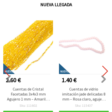
NUEVA LLEGADA
NUEVO
NUEVO
2.60 €
1.40 €
Cuentas de Cristal
Cuentas de vidrio
Facetadas 3x4x3 mm
imitación jade delicadas 8
Agujero 1 mm – Amarillo
mm – Rosa claro, agujero
Transparente Arcoíris con
1 mm, tira aprox. 105 uds
Sku: 111602
Sku: 115437
Recubrimiento AB, Tira
– ideales para crear