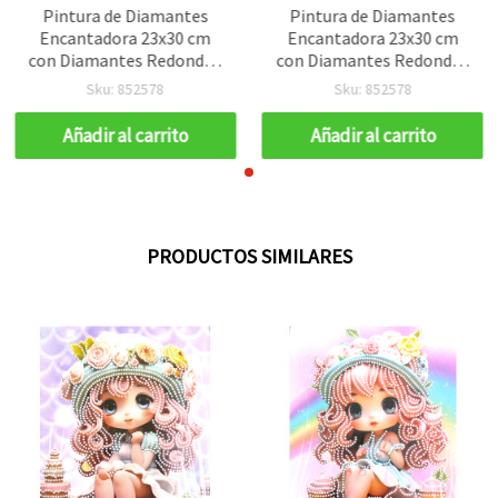
Pintura de Diamantes
Pintura de Diamantes
Encantadora 23x30 cm
Encantadora 23x30 cm
con Diamantes Redondos
con Diamantes Redondos
– Bordado Diamante
– Bordado Diamante
Sku: 852578
Sku: 852578
Parcial “Sugar Girl” con
Parcial “Sugar Girl” con
Marco Elegante DG-30133
Marco Elegante DG-30133
Añadir al carrito
Añadir al carrito
PRODUCTOS SIMILARES