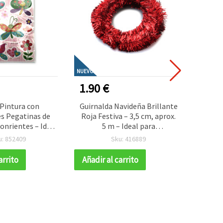
NUEVO
NUEVO
1.90 €
4.90
 Pintura con
Guirnalda Navideña Brillante
Hermo
s Pegatinas de
Roja Festiva – 3,5 cm, aprox.
Diam
onrientes – Ideal
5 m – Ideal para
Dia
os, Arte de la
Manualidades, Decoración
Ta
u: 852409
Sku: 416889
 y Manualidades
Navideña Alegre y Árbol de
Cab
ivas SCC206
Navidad
Manual
arrito
Añadir al carrito
Añadir
y Dec