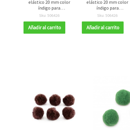
elástico 20 mm color
elástico 20 mm color
índigo para
índigo para
manualidades - 10
manualidades - 10
Sku: 506426
Sku: 506426
unidades
unidades
Añadir al carrito
Añadir al carrito