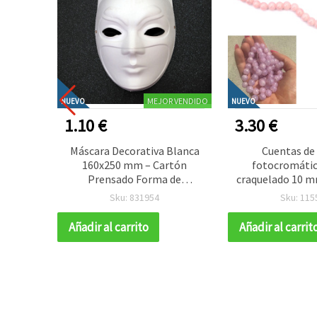
MEJOR VENDIDO
NUEVO
NUEVO
1.10 €
3.30 €
o Color
Máscara Decorativa Blanca
Cuentas de 
Fibra
160x250 mm – Cartón
fotocromátic
ara
Prensado Forma de
craquelado 10 m
dades,
Superhéroe para
mm, rosa que se 
Sku: 831954
Sku: 115
Diseños
Manualidades y Proyectos
claro al sol, ti
EM ART
DIY
ideal para bi
Añadir al carrito
Añadir al carrit
abalorios y manu