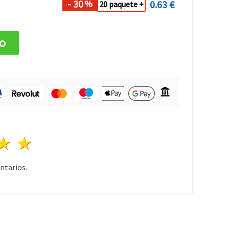
- 30
0.63 €
%
20 paquete +
to
lla
trellas
3 estrellas
4 estrellas
5 estrellas
tarios.