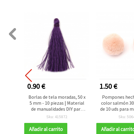
0.90 €
1.50 €
e perla
Borlas de tela moradas, 50 x
Pompones hech
 11 x 8
5 mm - 10 piezas | Material
color salmón 3
 20 g
de manualidades DIY para
de 10 uds para 
 para
bisutería, llaveros,
Sku: 415872
Sku: 506
 y
marcapáginas y decoración
IY
Añadir al carrito
Añadir al carrit