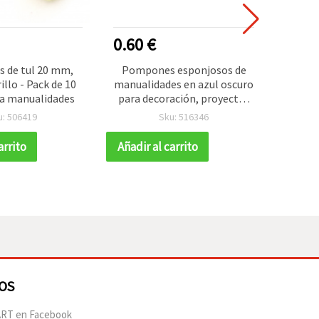
0.60 €
0.80
 de tul 20 mm,
Pompones esponjosos de
Pompo
illo - Pack de 10
manualidades en azul oscuro
ar
ra manualidades
para decoración, proyectos
manua
DIY, cuadernos, álbumes y
u: 506419
Sku: 516346
marcos, 25 mm - 20 piezas
arrito
Añadir al carrito
Añadir
OS
RT en Facebook