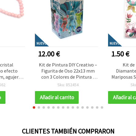
NUEVO
NUEVO
12.00 €
1.50 €
cristal
Kit de Pintura DIY Creativo –
Kit de
o efecto
Figurita de Oso 22x13 mm
Diamante
m, agujero 1
con 3 Colores de Pintura –
Mariposas S
vuelve lila
Set Rosa para Manualidades
para Niñ
562
Sku: 852454
Sk
ra ~85 uds –
y Proyectos de Arte para
Naturaleza
sutería,
Niños
Creat
o
Añadir al carrito
Añadir al c
alidades DIY
CLIENTES TAMBIÉN COMPRARON