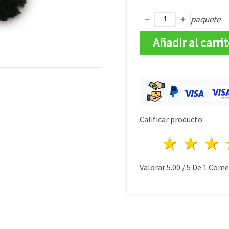
paquete
Añadir al carri
Calificar producto:
1 estre
2 es
Valorar
5.00
/
5
De
1
Comen