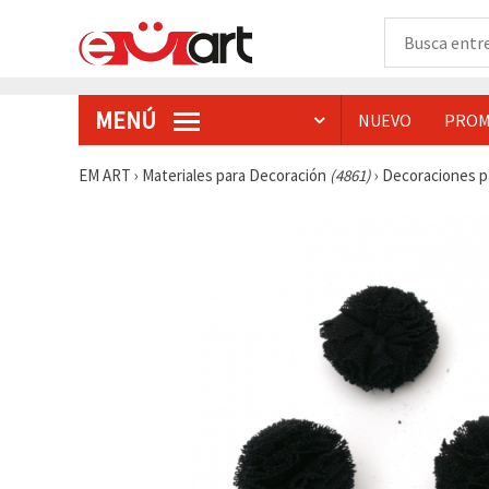
MENÚ
NUEVO
PROM
EM ART
›
Materiales para Decoración
(4861)
›
Decoraciones p