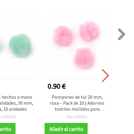
0.90 €
0.90
 hechos a mano
Pompones de tul 20 mm,
Borlas
lidades, 30 mm,
rosa – Pack de 10 | Adornos
para 
, 10 unidades
textiles mullidos para
manualidades,
u: 506438
Sku: 506421
scrapbooking, diademas,
tarjetas y decoración de
arrito
Añadir al carrito
Añadir
fiestas