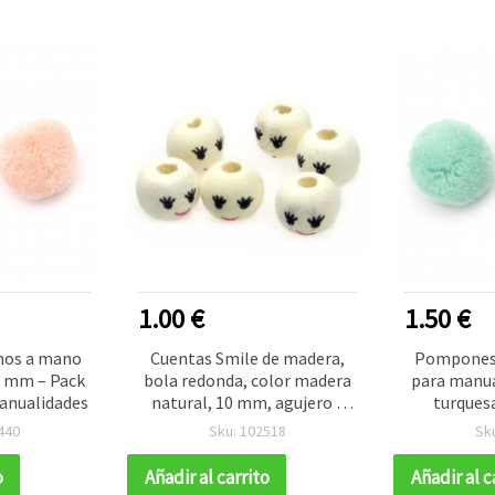
1.00 €
1.50 €
os a mano
Cuentas Smile de madera,
Pompones
0 mm – Pack
bola redonda, color madera
para manua
manualidades
natural, 10 mm, agujero 3
turquesa
mm - 50 piezas
440
Sku: 102518
Sk
o
Añadir al carrito
Añadir al c