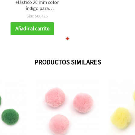
elástico 20 mm color
índigo para
manualidades - 10
Sku: 506426
unidades
Añadir al carrito
PRODUCTOS SIMILARES