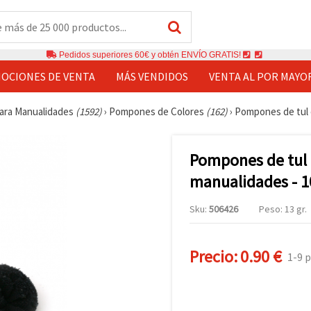
Pedidos superiores 60€ y obtén ENVÍO GRATIS!
OCIONES DE VENTA
MÁS VENDIDOS
VENTA AL POR MAYO
ara Manualidades
(1592)
›
Pompones de Colores
(162)
›
Pompones de tul e
Pompones de tul 
manualidades - 1
Sku:
506426
Peso: 13 gr.
Precio:
0.90 €
1-9 