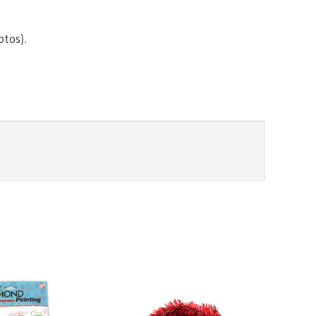
otos).