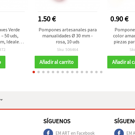
1.50 €
0.90 €
ves Verde
Pompones artesanales para
Pompones
– 50 uds,
manualidades Ø 30 mm -
color amar
m, Ideales
rosa, 10 uds
piezas pa
idades,
372
Sku: 506464
Sk
y Proyectos
crapbooking
o
Añadir al carrito
Añadir al c
SÍGUENOS
SÍGUEN
EM ART en Facebook
EM A