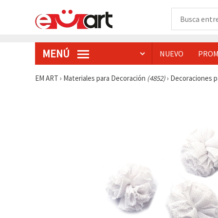
MENÚ
NUEVO
PROM
EM ART
›
Materiales para Decoración
(4852)
›
Decoraciones p