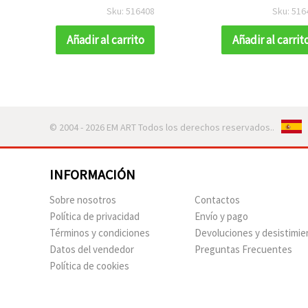
ión,
/ 15 g
Decoración N
Sku: 516408
Sku: 516
ropa,
Manualidades y
es
DIY
Añadir al carrito
Añadir al carrit
© 2004 - 2026 EM ART Todos los derechos reservados..
INFORMACIÓN
Sobre nosotros
Contactos
Política de privacidad
Envío y pago
Términos y condiciones
Devoluciones y desistimie
Datos del vendedor
Preguntas Frecuentes
Política de cookies