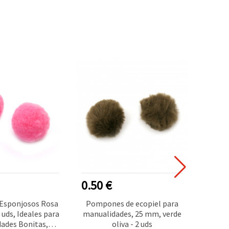
0.50 €
0.60
Esponjosos Rosa
Pompones de ecopiel para
Pompon
 uds, Ideales para
manualidades, 25 mm, verde
mm, 2
ades Bonitas,
oliva - 2 uds
Manual