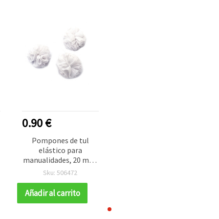
0.90 €
Pompones de tul
elástico para
manualidades, 20 mm,
blancos, 5 uds.
Sku: 506472
Añadir al carrito