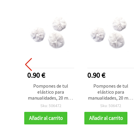
0.90 €
0.90 €
Pompones de tul
Pompones de tul
elástico para
elástico para
manualidades, 20 mm,
manualidades, 20 mm,
blancos, 5 uds.
blancos, 5 uds.
Sku: 506472
Sku: 506472
Añadir al carrito
Añadir al carrito