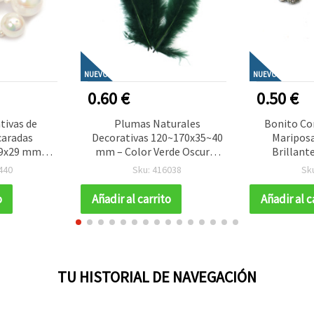
NUEVO
NUEVO
0.60 €
0.50 €
tivas de
Plumas Naturales
Bonito Co
caradas
Decorativas 120~170x35~40
Mariposa
 49x29 mm
mm – Color Verde Oscuro,
Brillant
Set de 12
Set de 10 para Manualidades
18x11x2 mm
440
Sku: 416038
Sk
eales para
Rústicas, Decoración
2
 fiestas,
Elegante y Diseños Florales
o
Añadir al carrito
Añadir al c
rales y
Creativos
creativas
TU HISTORIAL DE NAVEGACIÓN