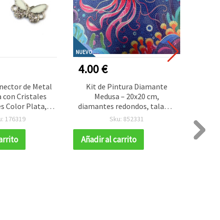
NUEVO
NUEVO
4.00 €
1.40
nector de Metal
Kit de Pintura Diamante
Limpi
 con Cristales
Medusa – 20x20 cm,
Suave
es Color Plata,
diamantes redondos, taladro
para
, Agujero 2 mm –
parcial (MKX17352)
Proy
u: 176319
Sku: 852331
 Piezas
arrito
Añadir al carrito
Añadir