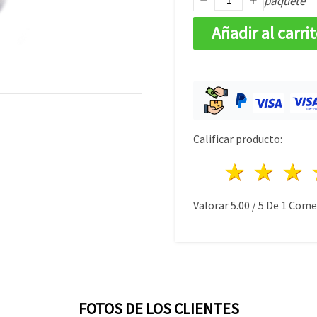
paquete
Añadir al carri
Calificar producto:
1 estre
2 es
Valorar
5.00
/
5
De
1
Comen
FOTOS DE LOS CLIENTES