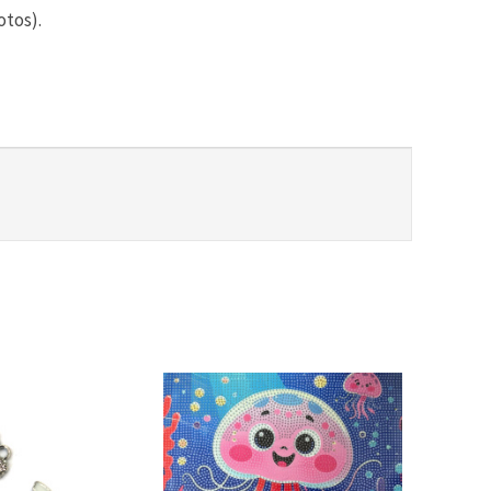
otos).