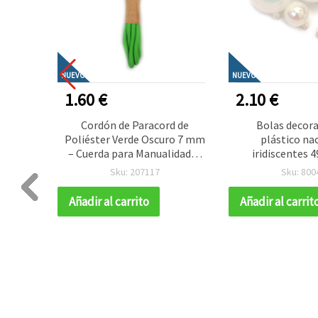
NUEVO
NUEVO
1.60 €
2.10 €
ástico
Cordón de Paracord de
Bolas decora
mm –
Poliéster Verde Oscuro 7 mm
plástico na
al para
– Cuerda para Manualidades
iridiscentes
les y
Resistente, Flexible y
(surtidas) – 
Sku: 207117
Sku: 800
e del
Decorativa, aprox. 2 m
unidades – Id
decoración de
Añadir al carrito
Añadir al carrit
arreglos flo
manualidades 