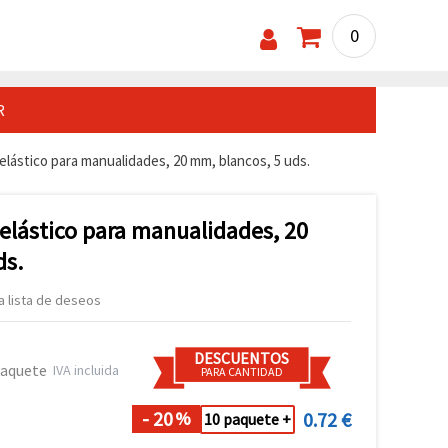
0
R
lástico para manualidades, 20 mm, blancos, 5 uds.
elástico para manualidades, 20
ds.
la lista de deseos
DESCUENTOS
paquete
IVA incluida
PARA CANTIDAD
- 20
0.72 €
%
10 paquete +