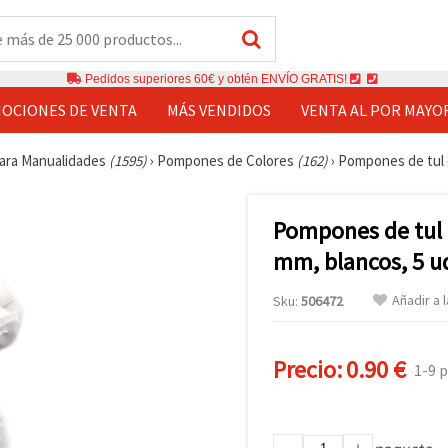
Pedidos superiores 60€ y obtén ENVÍO GRATIS!
OCIONES DE VENTA
MÁS VENDIDOS
VENTA AL POR MAYO
ara Manualidades
(1595)
›
Pompones de Colores
(162)
›
Pompones de tul e
Pompones de tul 
mm, blancos, 5 u
Añadir a 
Sku:
506472
Precio:
0.90 €
1-9 