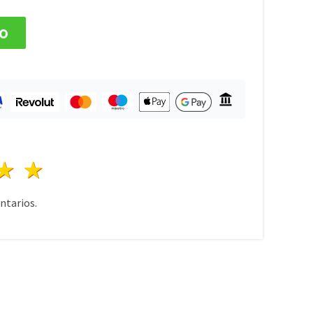
to
lla
trellas
3 estrellas
4 estrellas
5 estrellas
tarios.