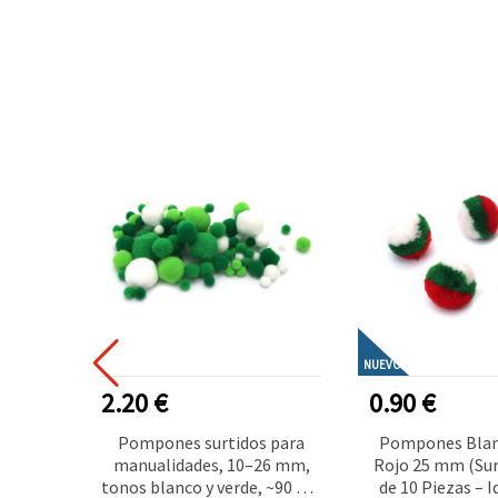
NUEVO
2.20 €
0.90 €
os
Pompones surtidos para
Pompones Blanc
ema, 3 m
manualidades, 10–26 mm,
Rojo 25 mm (Sur
l para
tonos blanco y verde, ~90 uds
de 10 Piezas – I