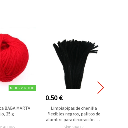
MEJOR VENDIDO
0.50 €
2.30
lica BABA MARTA
Limpiapipas de chenilla
Pomp
jo, 25 g
flexibles negros, palitos de
vibra
alambre para decoración DIY
ideal
y manualidades infantiles, 30
decor
u: 411065
Sku: 504117