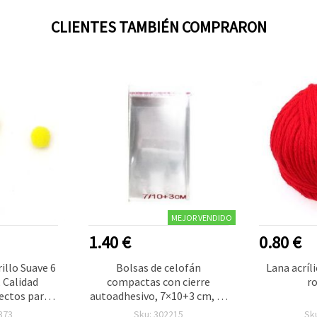
CLIENTES TAMBIÉN COMPRARON
MEJOR VENDIDO
1.40 €
0.80 €
llo Suave 6
Bolsas de celofán
Lana acrí
 Calidad
compactas con cierre
ro
ectos para
autoadhesivo, 7×10+3 cm, 30
 Proyectos
micras – 200 unidades
373
Sku: 302215
Sk