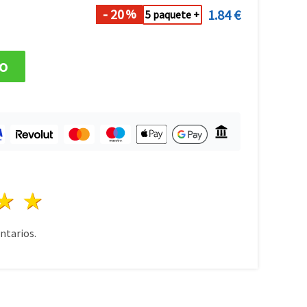
- 20
1.84 €
%
5 paquete +
to
lla
trellas
3 estrellas
4 estrellas
5 estrellas
tarios.