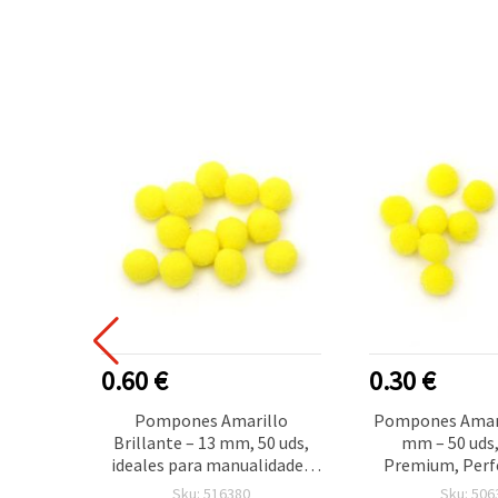
0.60 €
0.30 €
nilla
Pompones Amarillo
Pompones Amari
dades,
Brillante – 13 mm, 50 uds,
mm – 50 uds,
 uds
ideales para manualidades
Premium, Perf
alegres, decoración festiva y
Manualidades y
Sku: 516380
Sku: 506