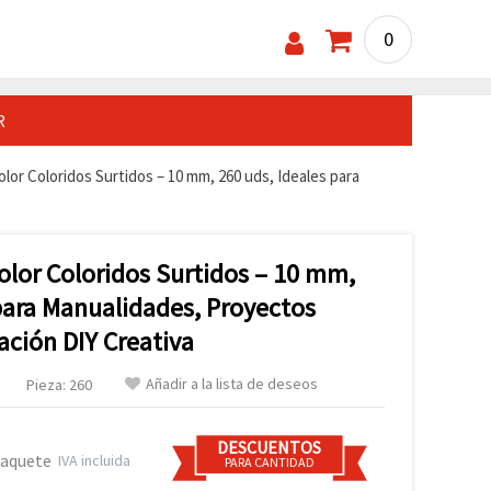
0
R
or Coloridos Surtidos – 10 mm, 260 uds, Ideales para
lor Coloridos Surtidos – 10 mm,
para Manualidades, Proyectos
ración DIY Creativa
Añadir a la lista de deseos
Pieza: 260
DESCUENTOS
paquete
IVA incluida
PARA CANTIDAD