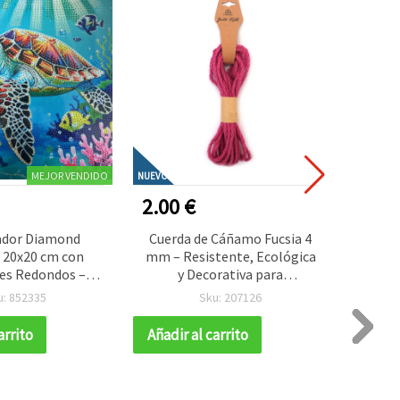
MEJOR VENDIDO
NUEVO
NUEVO
2.00 €
0.60
ador Diamond
Cuerda de Cáñamo Fucsia 4
Encan
 20x20 cm con
mm – Resistente, Ecológica
Resi
es Redondos –
y Decorativa para
25x20
rcial “Tortuga”
Manualidades, Rollo de ~5 m
mm, Co
u: 852335
Sku: 207126
X17350
Set
Kawaii,
arrito
Añadir al carrito
Añadir
y Manu