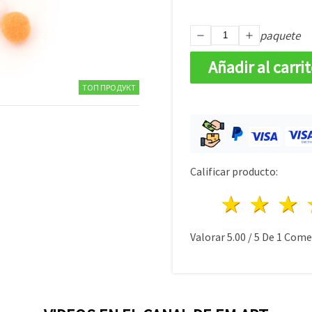
paquete
Añadir al carri
ТОП ПРОДУКТ
Calificar producto:
1 estre
2 es
Valorar
5.00
/
5
De
1
Comen