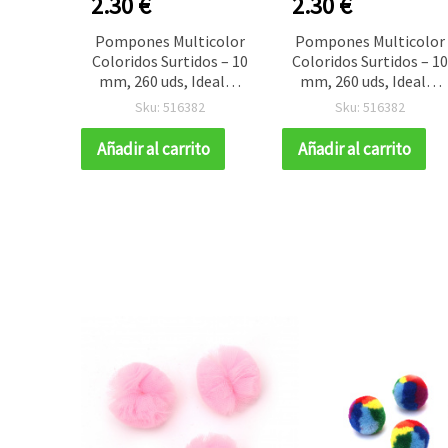
2.30 €
2.30 €
Pompones Multicolor
Pompones Multicolor
Coloridos Surtidos – 10
Coloridos Surtidos – 1
mm, 260 uds, Ideales
mm, 260 uds, Ideales
para Manualidades,
para Manualidades,
Sku: 516382
Sku: 516382
Proyectos Infantiles y
Proyectos Infantiles y
Decoración DIY
Decoración DIY
Añadir al carrito
Añadir al carrito
Creativa
Creativa