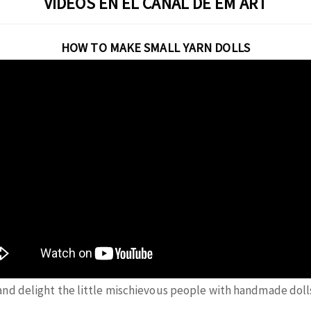
VIDEOS EN EL CANAL DE EM ART
HOW TO MAKE SMALL YARN DOLLS
 and delight the little mischievous people with handmade dol