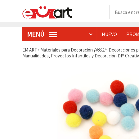
MENÚ
NUEVO
PROM
EM ART
›
Materiales para Decoración
(4852)
›
Decoraciones p
Manualidades, Proyectos Infantiles y Decoración DIY Creati