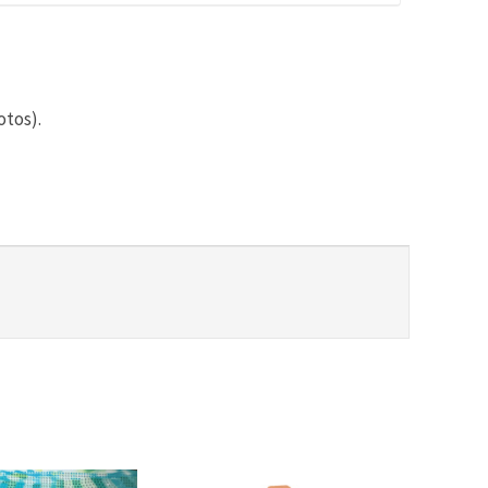
otos).