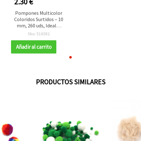
2.30 €
Pompones Multicolor
0
Coloridos Surtidos – 10
mm, 260 uds, Ideales
para Manualidades,
Sku: 516382
Proyectos Infantiles y
Decoración DIY
Añadir al carrito
Creativa
PRODUCTOS SIMILARES