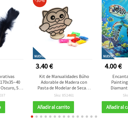
-30%
NUEVO
NUEVO
3.40 €
4.00 €
rativas
Kit de Manualidades Búho
Encant
~170x35~40
Adorable de Madera con
Painting
 Oscuro, Set
Pasta de Modelar de Secado
Diamant
ualidades,
al Aire – Ideal para Niños,
Taladro Pa
037
Sku: 852461
Sk
estiva y
Manualidades Creativas, DIY
MK
rapbooking y
y Decoración
o
Añadir al carrito
Añadir al c