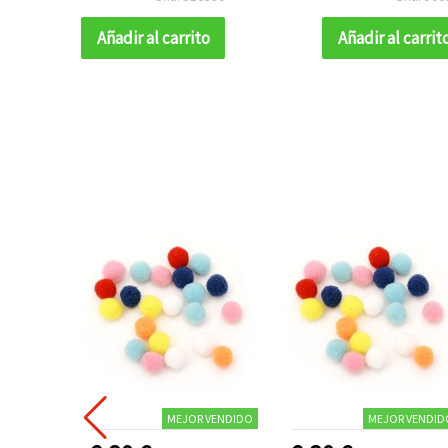
proyectos DIY creativos
DIY
Añadir al carrito
Añadir al carrit
MEJOR VENDIDO
MEJOR VENDID