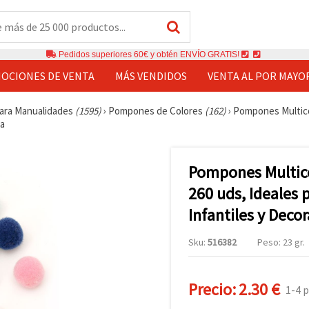
Pedidos superiores 60€ y obtén ENVÍO GRATIS!
OCIONES DE VENTA
MÁS VENDIDOS
VENTA AL POR MAYO
ara Manualidades
(1595)
›
Pompones de Colores
(162)
›
Pompones Multicol
va
Pompones Multico
260 uds, Ideales 
Infantiles y Deco
Sku:
516382
Peso: 23 gr.
Precio:
2.30 €
1-4 