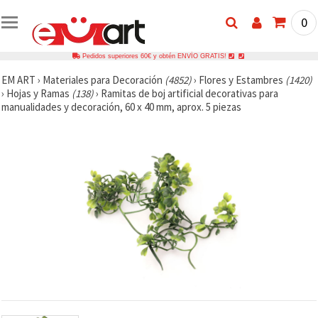
0
Pedidos superiores 60€ y obtén ENVÍO GRATIS!
EM ART
›
Materiales para Decoración
(4852)
›
Flores y Estambres
(1420)
›
Hojas y Ramas
(138)
›
Ramitas de boj artificial decorativas para
manualidades y decoración, 60 x 40 mm, aprox. 5 piezas