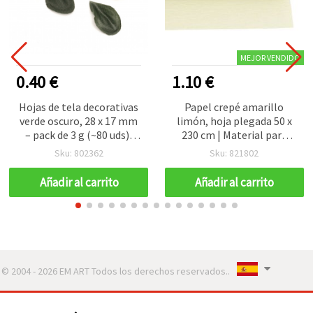
MEJOR VENDIDO
0.40 €
1.10 €
Hojas de tela decorativas
Papel crepé amarillo
verde oscuro, 28 x 17 mm
limón, hoja plegada 50 x
– pack de 3 g (~80 uds),
230 cm | Material para
adornos de hojas
manualidades premium
Sku: 802362
Sku: 821802
artificiales para
para proyectos DIY, flores
manualidades DIY,
de papel, envolver regalos
Añadir al carrito
Añadir al carrito
floristería, scrapbooking,
y decoración de fiestas
coronas y guirnaldas
© 2004 - 2026 EM ART Todos los derechos reservados..