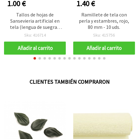
1.00 €
1.40 €
Tallos de hojas de
Ramillete de tela con
Sansevieria artificial en
perla y estambres, rojo,
tela (lengua de suegra),
80 mm - 10 uds.
verde, 240 x 30 mm, Pack
Sku: 416714
Sku: 415756
de 5 – Vegetación falsa
realista para
Añadir al carrito
Añadir al carrito
manualidades, arreglos
florales y decoración del
hogar
CLIENTES TAMBIÉN COMPRARON