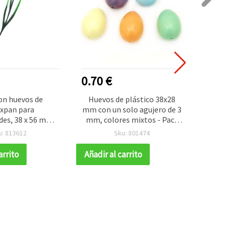
0.70 €
3.60
on huevos de
Huevos de plástico 38x28
Set 
xpan para
mm con un solo agujero de 3
galli
es, 38 x 56 mm,
mm, colores mixtos - Pack
lores mixtos - 4
de 5 unidades
manua
u: 813612
Sku: 801474
uds
var
arrito
Añadir al carrito
Añadir