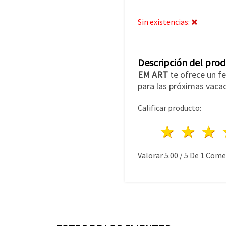
Sin existencias:
Descripción del pro
EM ART
te ofrece un fe
para las próximas vaca
Calificar producto:
1 estre
2 es
Valorar
5.00
/
5
De
1
Comen