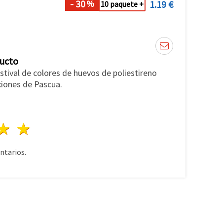
- 30
1.19 €
%
10 paquete +
ducto
stival de colores de huevos de poliestireno
ciones de Pascua.
lla
trellas
3 estrellas
4 estrellas
5 estrellas
tarios.