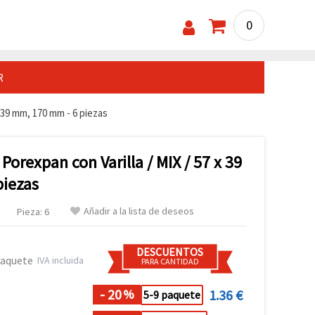
0
R
 39 mm, 170 mm - 6 piezas
Porexpan con Varilla / MIX / 57 x 39
piezas
Añadir a la lista de deseos
Pieza: 6
DESCUENTOS
paquete
IVA incluida
PARA CANTIDAD
- 20
1.36 €
%
5-9 paquete