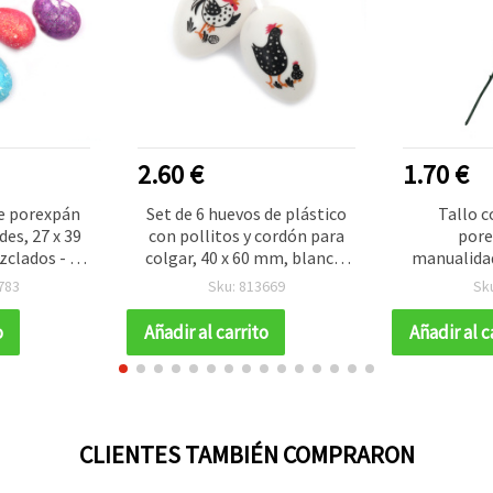
2.60 €
1.70 €
de porexpán
Set de 6 huevos de plástico
Tallo c
es, 27 x 39
con pollitos y cordón para
pore
clados - 12
colgar, 40 x 60 mm, blanco,
manualidad
para manualidades
500 mm, co
783
Sku: 813669
Sk
o
Añadir al carrito
Añadir al c
CLIENTES TAMBIÉN COMPRARON