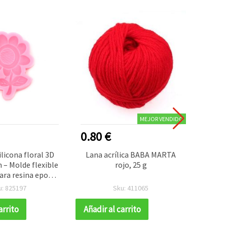
MEJOR VENDIDO
0.80 €
0.70
ilicona floral 3D
Lana acrílica BABA MARTA
Lana ac
– Molde flexible
rojo, 25 g
“L
ara resina epoxi y
 polimérica, jabón
u: 825197
Sku: 411065
velas – Ideal para
s y bisutería DIY
arrito
Añadir al carrito
Añadir