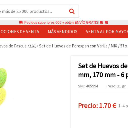
Pedidos superiores 60€ y obtén ENVÍO GRATIS!
OCIONES DE VENTA
MÁS VENDIDOS
VENTA AL POR MAYO
evos de Pascua
(126)
›
Set de Huevos de Porexpan con Varilla / MIX / 57 x
Set de Huevos de 
mm, 170 mm - 6 
Sku:
405994
Peso: 21 gr.
Precio:
1.70 €
1-4 