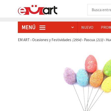
MENÚ
NUEVO
PROM
EM ART
›
Ocasiones y Festividades
(2954)
›
Pascua
(213)
›
Hu