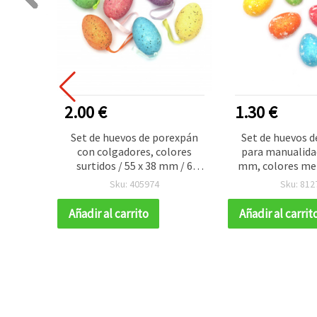
2.00 €
1.30 €
ástico
Set de huevos de porexpán
Set de huevos 
y lazos
con colgadores, colores
para manualidad
0 mm,
surtidos / 55 x 38 mm / 6
mm, colores mez
 uds.
piezas
uds
Sku: 405974
Sku: 812
Añadir al carrito
Añadir al carrit