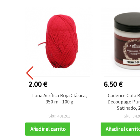
2.00 €
6.50 €
s de
Lana Acrílica Roja Clásica,
Cadence Cola B
 para
350 m - 100 g
Decoupage Plu
0 mm,
Satinado, 
ollitos
Sku: 401261
Sku: 842
uras y
s
Añadir al carrito
Añadir al carrit