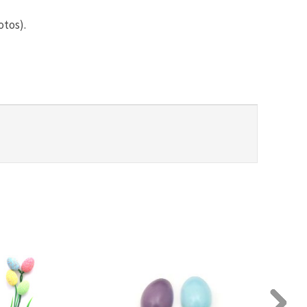
otos).