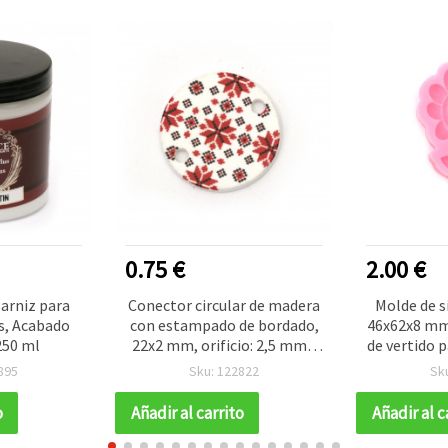
0.75 €
2.00 €
arniz para
Conector circular de madera
Molde de s
s, Acabado
con estampado de bordado,
46x62x8 mm 
250 ml
22x2 mm, orificio: 2,5 mm -
de vertido p
10 piezas
UV, arcilla
895
Sku: 122822
Sk
y cera para 
manualidade
o
Añadir al carrito
Añadir al c