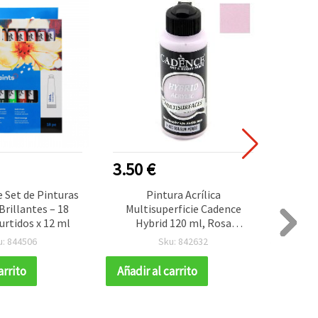
3.50 €
2.60
 Set de Pinturas
Pintura Acrílica
Pint
 Brillantes – 18
Multisuperficie Cadence
Caden
urtidos x 12 ml
Hybrid 120 ml, Rosa
de 120
Desgastado (Soft Pastel) –
u: 844506
Sku: 842632
Pintura para Manualidades y
Bricolaje
arrito
Añadir al carrito
Añadir