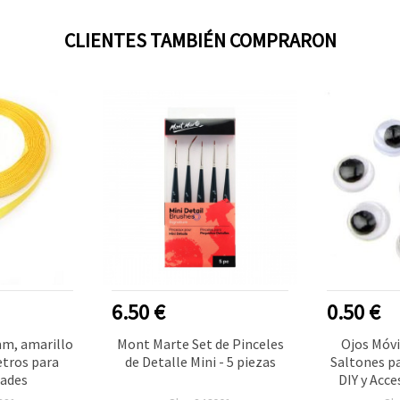
CLIENTES TAMBIÉN COMPRARON
6.50 €
0.50 €
mm, amarillo
Mont Marte Set de Pinceles
Ojos Móvi
etros para
de Detalle Mini - 5 piezas
Saltones p
ades
DIY y Acce
Mano, 