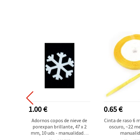
R VENDIDO
1.00 €
0.65 €
a EVA y
Adornos copos de nieve de
Cinta de raso 6 
para
porexpan brillante, 47 x 2
oscuro, ~22 m
 bailes
mm, 10 uds - manualidades
manualid
y
DIY de Navidad y Año Nuevo