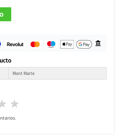
to
ducto
Mont Marte
lla
trellas
3 estrellas
4 estrellas
5 estrellas
tarios.