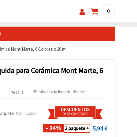
0
R
ámica Mont Marte, 6 Colores x 20 ml
quida para Cerámica Mont Marte, 6
Añadir a la lista de deseos
.
Pieza: 1
DESCUENTOS
paquete
IVA incluida
PARA CANTIDAD
- 34
5.94 €
%
3 paquete +