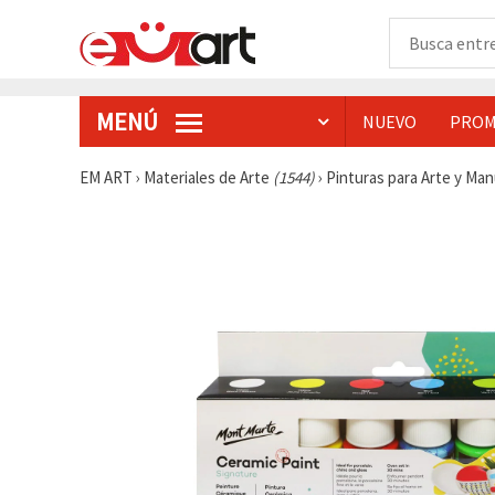
MENÚ
NUEVO
PROM
EM ART
›
Materiales de Arte
(1544)
›
Pinturas para Arte y Ma