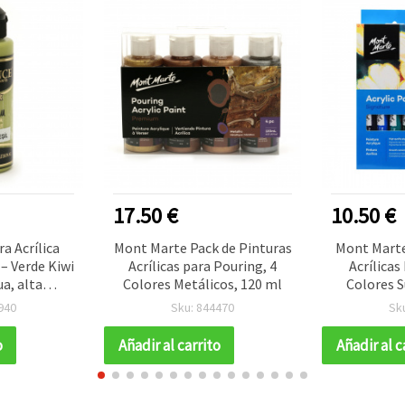
17.50 €
10.50 €
a Acrílica
Mont Marte Pack de Pinturas
Mont Marte
– Verde Kiwi
Acrílicas para Pouring, 4
Acrílicas
ua, alta
Colores Metálicos, 120 ml
Colores S
ción,
940
Sku: 844470
Sk
para lienzo,
apel,
o
Añadir al carrito
Añadir al c
bellas artes