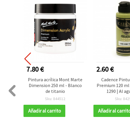
7.80 €
2.60 €
 MM
Pintura acrílica Mont Marte
Cadence Pintur
it de
Dimension 250 ml - Blanco
Premium 120 ml 
ante de
de titanio
1290 | Al ag
ara
pigmenta
Sku: 844512
Sku: 842
 artes,
multisuperficie 
l
madera, p
Añadir al carrito
Añadir al carrit
manualidades y 