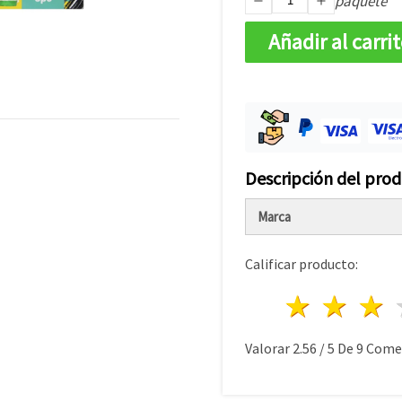
paquete
Añadir al carri
Descripción del pro
Marca
Calificar producto:
1 estre
2 es
Valorar
2.56
/
5
De
9
Comen