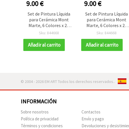
9.00 €
9.00 €
Set de Pintura Líquida
Set de Pintura Líquida
para Cerámica Mont
para Cerámica Mont
Marte, 6 Colores x 20
Marte, 6 Colores x 20
ml
ml
Sku: 844668
Sku: 844668
Añadir al carrito
Añadir al carrito
© 2004 - 2026 EM ART Todos los derechos reservados..
INFORMACIÓN
Sobre nosotros
Contactos
Política de privacidad
Envío y pago
Términos y condiciones
Devoluciones y desistimie