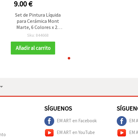
9.00 €
Set de Pintura Líquida
para Cerámica Mont
Marte, 6 Colores x 20
ml
Sku: 844668
Añadir al carrito
SÍGUENOS
SÍGUEN
EM ART en Facebook
EM A
EM ART en YouTube
EM 
nto