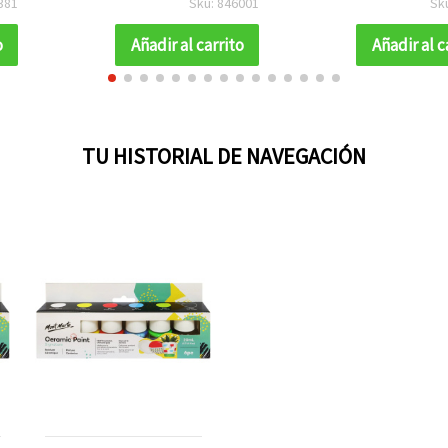
381
Sku: 846001
Sk
o
Añadir al carrito
Añadir al c
TU HISTORIAL DE NAVEGACIÓN