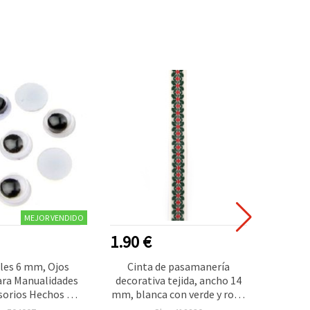
MEJOR VENDIDO
1.90 €
0.50
les 6 mm, Ojos
Cinta de pasamanería
Vari
ara Manualidades
decorativa tejida, ancho 14
manua
sorios Hechos a
mm, blanca con verde y rojo,
eléctr
50 unidades
5 m
uds