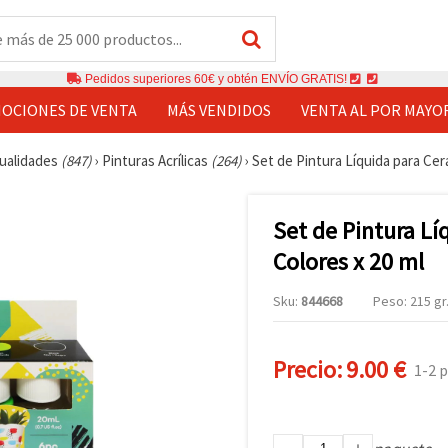
Pedidos superiores 60€ y obtén ENVÍO GRATIS!
OCIONES DE VENTA
MÁS VENDIDOS
VENTA AL POR MAYO
nualidades
(847)
›
Pinturas Acrílicas
(264)
›
Set de Pintura Líquida para Cer
Set de Pintura Lí
Colores x 20 ml
Sku:
844668
Peso: 215 gr
Precio:
9.00 €
1-2 