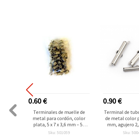
0.60 €
0.90 €
os de
Terminales de muelle de
Terminal de tub
stilo
metal para cordón, color
de metal color p
olor
plata, 5 x 7 x 3,6 mm – 50
mm, agujero 2,
 uds,
piezas
Suministros para
Sku: 501059
Sku: 500
ría y
manualidades DI