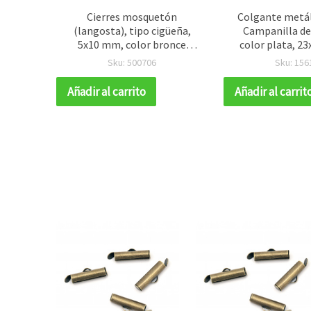
era
Cierres mosquetón
Colgante metá
,5 mm,
(langosta), tipo cigüeña,
Campanilla de
ixtos,
5x10 mm, color bronce
color plata, 2
l - 10
antiguo - 10 piezas
agujero 1,5 mm
Sku: 500706
Sku: 156
Añadir al carrito
Añadir al carrit