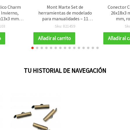
lico Charm
Mont Marte Set de
Conector C
 Invierno,
herramientas de modelado
26x18x3 m
3x13x3 mm,
para manualidades – 11
mm, roj
 - 2 piezas
piezas con 21 puntas
103
Sku: 821459
Sk
metálicas
o
Añadir al carrito
Añadir al c
TU HISTORIAL DE NAVEGACIÓN