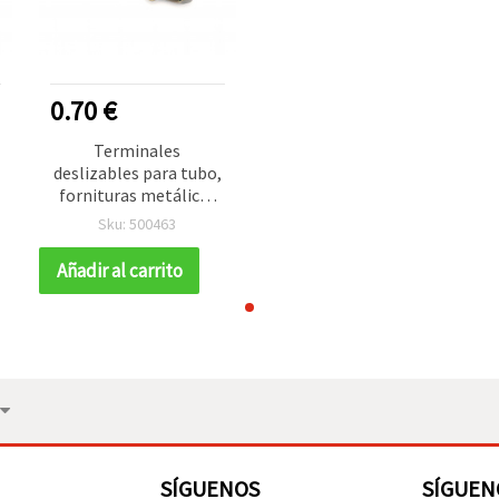
0.70 €
Terminales
deslizables para tubo,
fornituras metálicas
para bisutería 16x4
Sku: 500463
mm, agujero 2,5 x 1
mm, color bronce
Añadir al carrito
antiguo – 20 piezas
SÍGUENOS
SÍGUEN