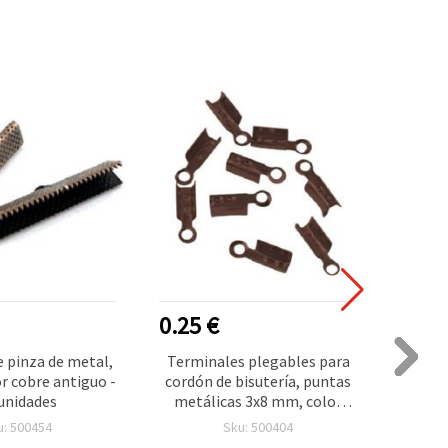
0.25 €
0.90
 pinza de metal,
Terminales plegables para
Capuc
r cobre antiguo -
cordón de bisutería, puntas
si
unidades
metálicas 3x8 mm, color
diadem
bronce antiguo, 50 piezas
de
u: 500454
Sku: 500404