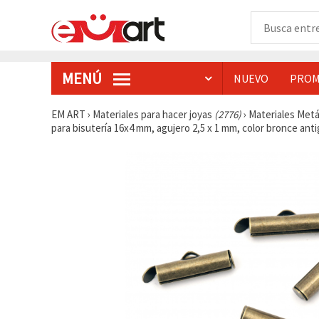
MENÚ
NUEVO
PROM
EM ART
›
Materiales para hacer joyas
(2776)
›
Materiales Metá
para bisutería 16x4 mm, agujero 2,5 x 1 mm, color bronce anti