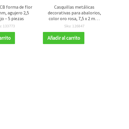
CB forma de flor
Casquillas metálicas
Po
m, agujero 2,5
decorativas para abalorios,
tra
o – 5 piezas
color oro rosa, 7,5 x 2 mm,
sc
agujero 1 mm, pack de 20
a
u: 133773
Sku: 126847
para bisutería
arrito
Añadir al carrito
Añadir