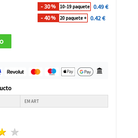
- 30
0.49 €
%
10-19 paquete
- 40
0.42 €
%
20 paquete +
to
ducto
EM ART
lla
trellas
3 estrellas
4 estrellas
5 estrellas