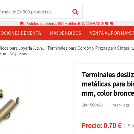
Pedidos superiores 60€ y obtén ENVÍO GRATIS!
OCIONES DE VENTA
MÁS VENDIDOS
VENTA AL POR MAYO
licos para Joyería
(1076)
›
Terminales para Cordón y Pinzas para Cintas
(2
guo – 20 piezas
Terminales desliz
metálicas para bi
mm, color bronce
Sku:
500463
Peso: 9 gr.
Precio:
0.70 €
1-9 