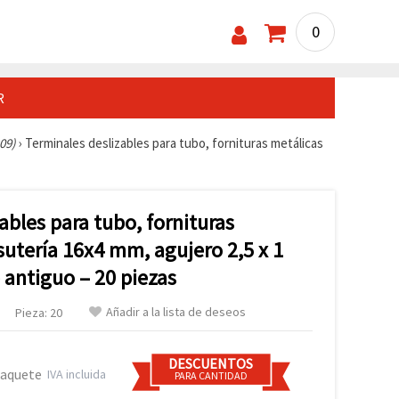
0
R
09)
›
Terminales deslizables para tubo, fornituras metálicas
ables para tubo, fornituras
sutería 16x4 mm, agujero 2,5 x 1
 antiguo – 20 piezas
Añadir a la lista de deseos
Pieza: 20
DESCUENTOS
paquete
IVA incluida
PARA CANTIDAD