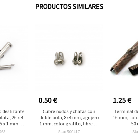
PRODUCTOS SIMILARES
0.50 €
1.25 €
o deslizante
Cubre nudos y chafas con
Terminal de
lata, 26 x 4
doble bola, 8x4 mm, agujero
16 mm, colo
5 x 1 mm –
1 mm, color grafito, libre de
50 
 bisutería y
níquel (NF) - 50 uds
465
Sku: 500417
Sk
Y, 20 piezas