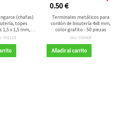
0.50 €
0.50
engarce (chafas)
Terminales metálicos para
Te
sutería, topes
cordón de bisutería 4x8 mm,
redond
 1,5 x 1,5 mm,
color grafito - 50 piezas
mm, co
e - 100 unidades
u: 501118
Sku: 500408
arrito
Añadir al carrito
Añadir