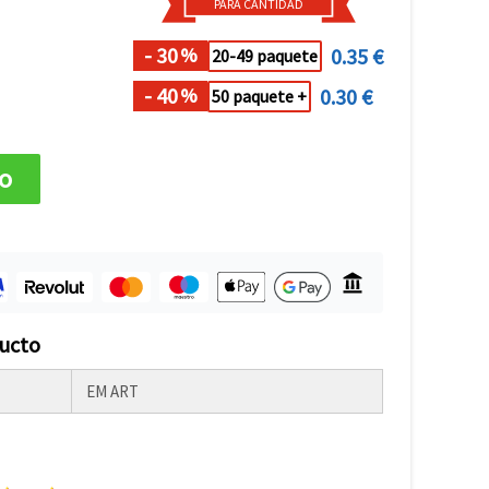
PARA CANTIDAD
- 30
0.35 €
%
20-49 paquete
- 40
0.30 €
%
50 paquete +
to
ducto
EM ART