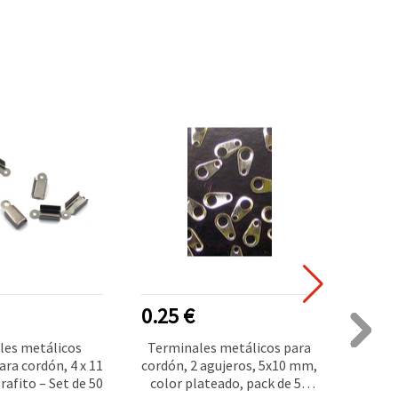
0.25 €
0.50
les metálicos
Terminales metálicos para
Termi
ara cordón, 4 x 11
cordón, 2 agujeros, 5x10 mm,
co
afito – Set de 50
color plateado, pack de 50
redon