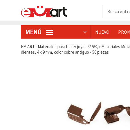
MENÚ
NUEVO
PROM
EM ART
›
Materiales para hacer joyas
(2769)
›
Materiales Metá
dientes, 4 x 9 mm, color cobre antiguo - 50 piezas