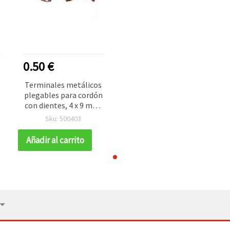
0.50 €
Terminales metálicos
plegables para cordón
con dientes, 4 x 9 mm,
color cobre antiguo -
Sku: 500403
50 piezas
Añadir al carrito