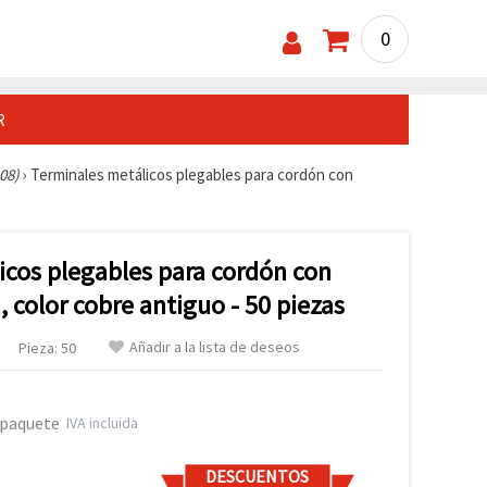
0
R
08)
›
Terminales metálicos plegables para cordón con
icos plegables para cordón con
, color cobre antiguo - 50 piezas
Añadir a la lista de deseos
Pieza: 50
 paquete
IVA incluida
DESCUENTOS