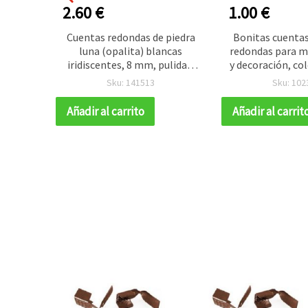
2.60 €
1.00 €
 para
Cuentas redondas de piedra
Bonitas cuenta
 claro,
luna (opalita) blancas
redondas para m
- Pack
iridiscentes, 8 mm, pulidas,
y decoración, col
aprox. 47 uds por tira —
7x8 mm, agujer
Sku: 141513
Sku: 102
Suministros para bisutería y
bolsa 50 g (apro
manualidades DIY
Añadir al carrito
Añadir al carrit