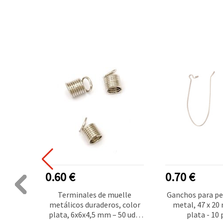
0.60 €
0.70 €
daza
Terminales de muelle
Ganchos para pe
, color
metálicos duraderos, color
metal, 47 x 20
resión,
plata, 6x6x4,5 mm – 50 uds,
plata - 10 