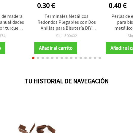
0.30 €
0.40 €
s de madera
Terminales Metálicos
Perlas de 
anualidades
Redondos Plegables con Dos
para bi
or turquesa,
Anillas para Bisutería DIY,
metálicos
o 2-3 mm -
8x4 mm, Color Bronce
color cobr
374
Sku: 500402
Sk
x. 290 uds)
Antiguo - 50 piezas
o
Añadir al carrito
Añadir al c
TU HISTORIAL DE NAVEGACIÓN