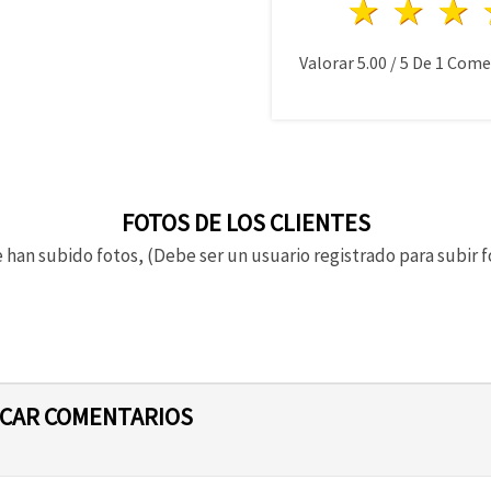
1 estre
2 es
Valorar
5.00
/
5
De
1
Comen
FOTOS DE LOS CLIENTES
 han subido fotos, (Debe ser un usuario registrado para subir f
ICAR COMENTARIOS