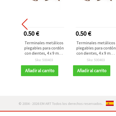
0.50 €
0.50 €
Terminales metálicos
Terminales metálicos
plegables para cordón
plegables para cordón
con dientes, 4 x 9 mm,
con dientes, 4 x 9 mm,
color cobre antiguo -
color cobre antiguo -
Sku: 500403
Sku: 500403
50 piezas
50 piezas
Añadir al carrito
Añadir al carrito
© 2004 - 2026 EM ART Todos los derechos reservados..