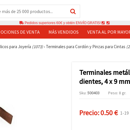
Pedidos superiores 60€ y obtén ENVÍO GRATIS!
OCIONES DE VENTA
MÁS VENDIDOS
VENTA AL POR MAYO
licos para Joyería
(1073)
›
Terminales para Cordón y Pinzas para Cintas
(2
Terminales metál
dientes, 4 x 9 mm
Sku:
500403
Peso: 8 gr.
Precio:
0.50 €
1-19