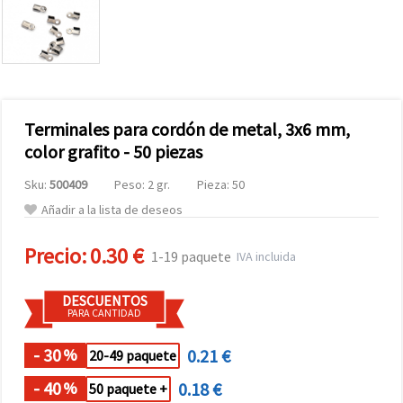
Terminales para cordón de metal, 3x6 mm,
color grafito - 50 piezas
Sku:
500409
Peso: 2 gr.
Pieza: 50
Añadir a la lista de deseos
Precio:
0.30 €
1-19 paquete
IVA incluida
DESCUENTOS
PARA CANTIDAD
- 30
0.21 €
%
20-49 paquete
- 40
0.18 €
%
50 paquete +