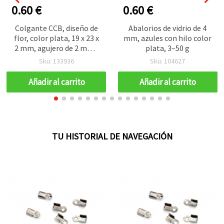
0.60 €
0.60 €
Colgante CCB, diseño de
Abalorios de vidrio de 4
flor, color plata, 19 x 23 x
mm, azules con hilo color
2 mm, agujero de 2 mm -
plata, 3–50 g
10 piezas
Sku: 133936
Sku: 104627
Añadir al carrito
Añadir al carrito
TU HISTORIAL DE NAVEGACIÓN