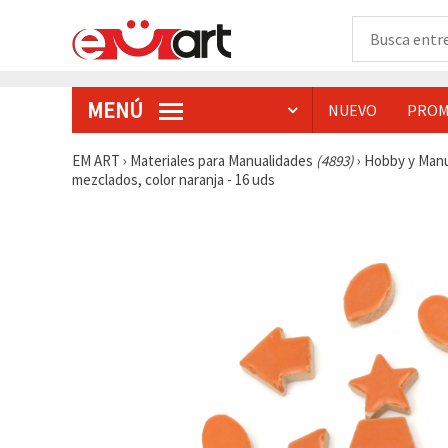
MENÚ
NUEVO
PROM
EM ART
›
Materiales para Manualidades
(4893)
›
Hobby y Man
mezclados, color naranja - 16 uds