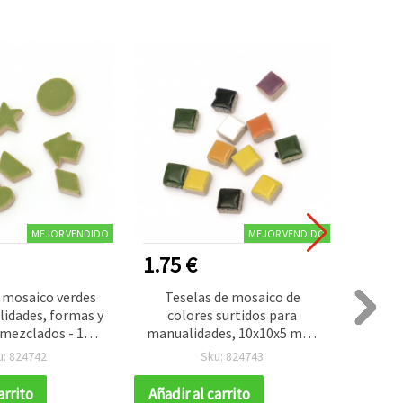
MEJOR VENDIDO
MEJOR VENDIDO
1.75 €
0.05
 mosaico verdes
Teselas de mosaico de
Pla
idades, formas y
colores surtidos para
M
mezclados - 16
manualidades, 10x10x5 mm,
Mar
piezas
50 uds
u: 824742
Sku: 824743
arrito
Añadir al carrito
Añadir