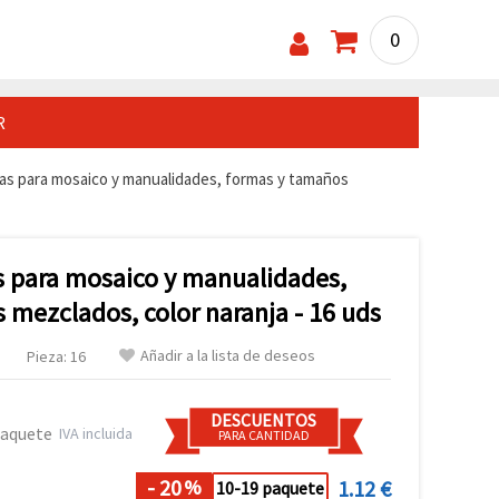
0
R
as para mosaico y manualidades, formas y tamaños
s para mosaico y manualidades,
 mezclados, color naranja - 16 uds
Añadir a la lista de deseos
Pieza: 16
DESCUENTOS
paquete
IVA incluida
PARA CANTIDAD
- 20
1.12 €
%
10-19 paquete