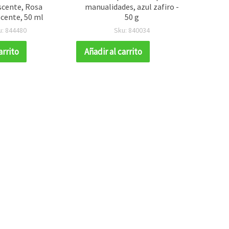
scente, Rosa
manualidades, azul zafiro -
para m
cente, 50 ml
50 g
u: 844480
Sku: 840034
arrito
Añadir al carrito
Añadir