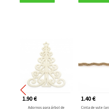
R VENDIDO
1.90 €
1.40 €
ico
Adornos para árbol de
Cinta de yute (ar