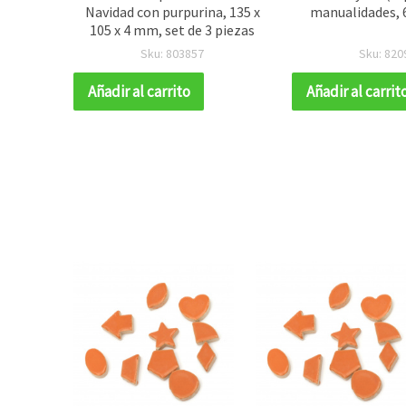
ormas y
Navidad con purpurina, 135 x
manualidades, 
s
105 x 4 mm, set de 3 piezas
Sku: 803857
Sku: 820
Añadir al carrito
Añadir al carrit