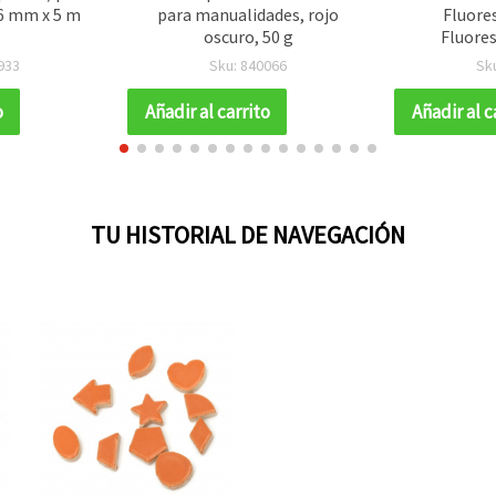
6 mm x 5 m
para manualidades, rojo
Fluore
oscuro, 50 g
Fluores
933
Sku: 840066
Sk
o
Añadir al carrito
Añadir al c
TU HISTORIAL DE NAVEGACIÓN