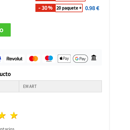
- 30
0.98 €
%
20 paquete +
to
ducto
EM ART
lla
trellas
3 estrellas
4 estrellas
5 estrellas
tarios.