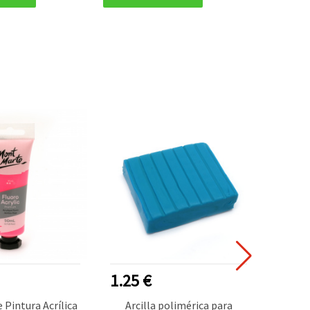
1.25 €
1.40
Pintura Acrílica
Arcilla polimérica para
Arcil