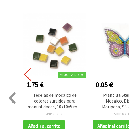
R VENDIDO
MEJOR VENDIDO
1.75 €
0.05 €
verdes
Teselas de mosaico de
Plantilla Ste
ormas y
colores surtidos para
Mosaico, Di
 - 16
manualidades, 10x10x5 mm,
Mariposa, 93
50 uds
Sku: 824743
Sku: 821
Añadir al carrito
Añadir al carrit