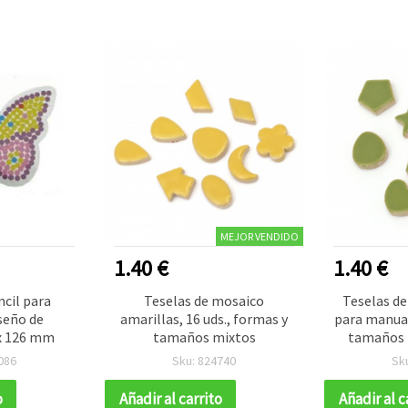
MEJOR VENDIDO
1.40 €
1.40 €
ncil para
Teselas de mosaico
Teselas de
seño de
amarillas, 16 uds., formas y
para manual
 x 126 mm
tamaños mixtos
tamaños 
086
Sku: 824740
Sk
o
Añadir al carrito
Añadir al c