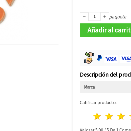
paquete
Añadir al carri
Descripción del pro
Marca
Calificar producto:
1 estre
2 es
Valorar
5.00
/
5
De
1
Comen