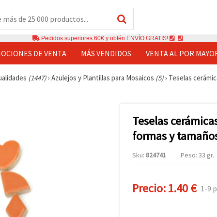
Pedidos superiores 60€ y obtén ENVÍO GRATIS!
OCIONES DE VENTA
MÁS VENDIDOS
VENTA AL POR MAYO
ualidades
(1447)
›
Azulejos y Plantillas para Mosaicos
(5)
›
Teselas cerámic
Teselas cerámica
formas y tamaños
Sku:
824741
Peso: 33 gr.
Precio:
1.40 €
1-9 