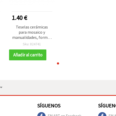
1.40 €
Teselas cerámicas
para mosaico y
manualidades, formas
y tamaños mezclados,
Sku: 824741
color naranja - 16 uds
Añadir al carrito
SÍGUENOS
SÍGUEN
EM ART en Facebook
EM A