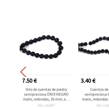
7.50 €
3.40 €
iedra
Hilo de cuentas de piedra
Cuentas de
x,
semipreciosa ÓNIX NEGRO
semipreciosa 
ox. 48
mate, redondas, 16 mm, ±25
mate, redondas 
piezas
aprox. 33 uds par
Sku: 142087
Sku: 142
manualid