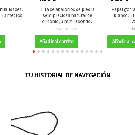
nualidades,
Tira de abalorios de piedra
Papel gofra
. 83 metros
semipreciosa natural de
blanco, 11
circonio, 3 mm redondos
2
facetados, orificio de 0,5
695
Sku: 188031
Sk
mm, mezcla multicolor,
aprox. 135 piezas para
o
Añadir al carrito
Añadir al c
manualidades y bisutería,
pulseras y collares
TU HISTORIAL DE NAVEGACIÓN