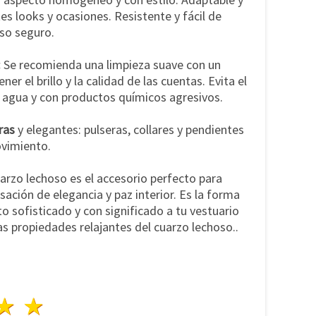
s looks y ocasiones. Resistente y fácil de
uso seguro.
:
Se recomienda una limpieza suave con un
r el brillo y la calidad de las cuentas. Evita el
l agua y con productos químicos agresivos.
ras
y elegantes: pulseras, collares y pendientes
ovimiento.
uarzo lechoso es el accesorio perfecto para
ación de elegancia y paz interior. Es la forma
to sofisticado y con significado a tu vestuario
as propiedades relajantes del cuarzo lechoso..
lla
trellas
3 estrellas
4 estrellas
5 estrellas