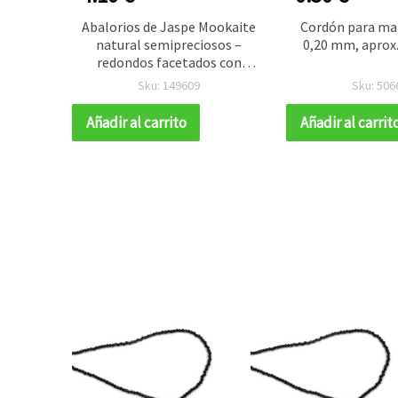
 doble
Abalorios de Jaspe Mookaite
Cordón para ma
0 x 297
natural semipreciosos –
0,20 mm, aprox
 1 ud
redondos facetados con
acabado mate, 2 mm, aprox.
Sku: 149609
Sku: 506
215 uds por tira, para
bisutería DIY, collares y
Añadir al carrito
Añadir al carrit
pulseras