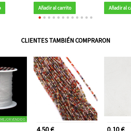
manualidades
ll
o
Añadir al carrito
Añadir al c
CLIENTES TAMBIÉN COMPRARON
MEJOR VENDIDO
4.50 €
0.10 €