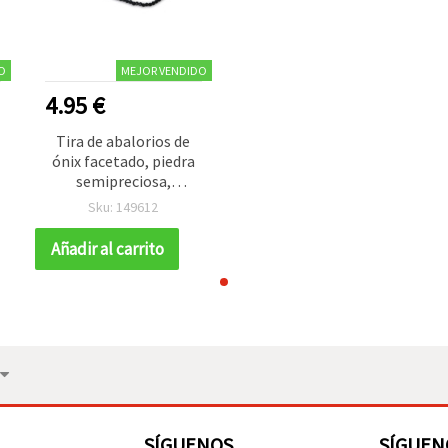
O
MEJOR VENDIDO
4.95 €
Tira de abalorios de
ónix facetado, piedra
semipreciosa,
redondos 2 mm, aprox.
Sku: 149612
215 uds
Añadir al carrito
SÍGUENOS
SÍGUEN