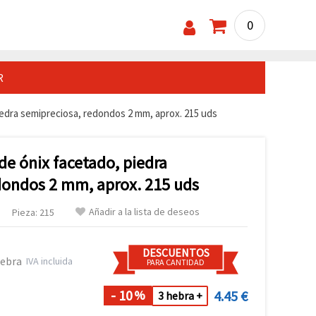
0
R
piedra semipreciosa, redondos 2 mm, aprox. 215 uds
 de ónix facetado, piedra
dondos 2 mm, aprox. 215 uds
Añadir a la lista de deseos
Pieza: 215
DESCUENTOS
hebra
IVA incluida
PARA CANTIDAD
- 10
4.45 €
%
3 hebra +