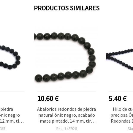
PRODUCTOS SIMILARES
10.60 €
5.40 €
 piedra
Abalorios redondos de piedra
Hilo de cu
ónix negro
natural ónix negro, acabado
preciosa Ó
12 mm, tira
mate pintado, 14 mm, tira
Redondas 1
a bisutería y
de aprox. 28 uds., para
uds para bi
085
Sku: 145926
Sk
ades
bisutería, pulseras y
artesana