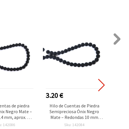
3.20 €
3.70
entas de piedra
Hilo de Cuentas de Piedra
Tira
nix Negro Mate –
Semipreciosa Ónix Negro
negro 
4 mm, aprox. 28
Mate – Redondas 10 mm
redon
sutería y joyería
(aprox. 39 uds) para Bisutería
cuen
u: 142086
Sku: 142084
l sofisticada y
y Manualidades, Joyas
en