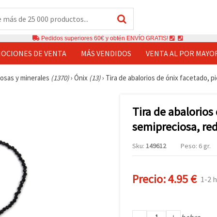
Pedidos superiores 60€ y obtén ENVÍO GRATIS!
OCIONES DE VENTA
MÁS VENDIDOS
VENTA AL POR MAYO
iosas y minerales
(1370)
›
Ónix
(13)
›
Tira de abalorios de ónix facetado, 
Tira de abalorios
semipreciosa, re
Sku:
149612
Peso: 6 gr.
Precio:
4.95 €
1-2 