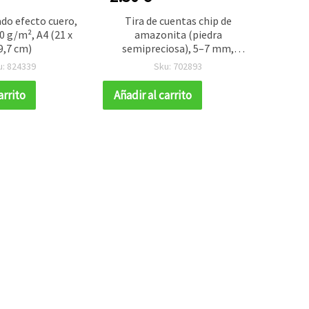
do efecto cuero,
Tira de cuentas chip de
Cord
0 g/m², A4 (21 x
amazonita (piedra
nylo
9,7 cm)
semipreciosa), 5–7 mm,
longitud ~80 cm
u: 824339
Sku: 702893
arrito
Añadir al carrito
Añadir