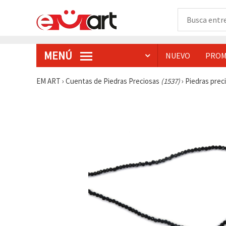
MENÚ
NUEVO
PROM
EM ART
›
Cuentas de Piedras Preciosas
(1537)
›
Piedras prec