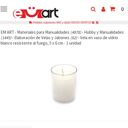
0
Pedidos superiores 60€ y obtén ENVÍO GRATIS!
EM ART
›
Materiales para Manualidades
(4878)
›
Hobby y Manualidades
(1445)
›
Elaboración de Velas y Jabones
(62)
›
Vela en vaso de vidrio
blanco resistente al fuego, 5 x 6 cm - 1 unidad