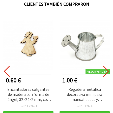
CLIENTES TAMBIÉN COMPRARON
MEJOR VENDIDO
0.60 €
1.00 €
Encantadores colgantes
Regadera metálica
de madera con forma de
decorativa mini para
ángel, 32×24×2 mm, con
manualidades y
agujero de 1 mm – Pack de
scrapbooking 80x40x40
Sku: 122671
Sku: 812695
10 piezas para bisutería y
mm