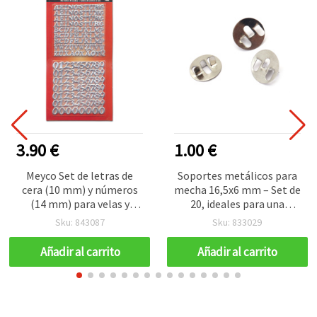
3.90 €
1.00 €
Meyco Set de letras de
Soportes metálicos para
cera (10 mm) y números
mecha 16,5x6 mm – Set de
(14 mm) para velas y
20, ideales para una
manualidades, color plata
fijación segura y una
Sku: 843087
Sku: 833029
elaboración de velas
profesional
Añadir al carrito
Añadir al carrito