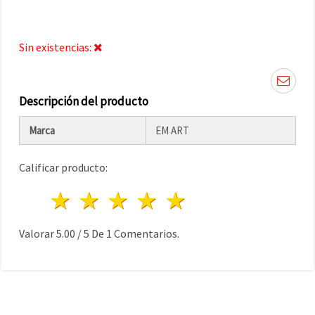
Sin existencias:
Descripción del producto
Marca
EM ART
Calificar producto:
1 estrella
2 estrellas
3 estrellas
4 estrellas
5 estrellas
Valorar
5.00
/
5
De
1
Comentarios.