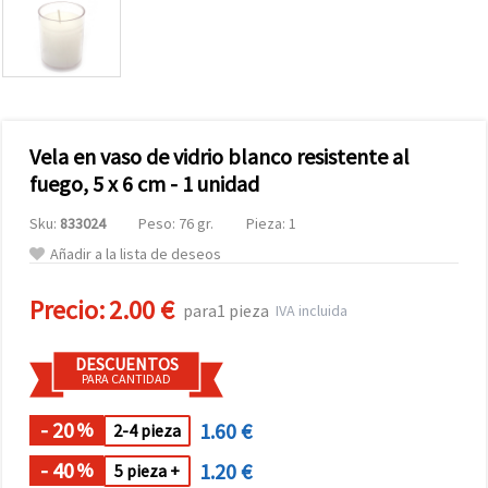
Vela en vaso de vidrio blanco resistente al
fuego, 5 x 6 cm - 1 unidad
Sku:
833024
Peso: 76 gr.
Pieza: 1
Añadir a la lista de deseos
Precio:
2.00 €
para1 pieza
IVA incluida
DESCUENTOS
PARA CANTIDAD
- 20
1.60 €
%
2-4 pieza
- 40
1.20 €
%
5 pieza +