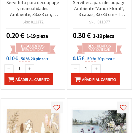
Servilleta para decoupage
Servilleta para decoupage
y manualidades
Ambiente “Amor Floral“,
Ambiente, 33x33 cm, 3
3 capas, 33x33 cm - 1
capas, Tórtolas grises – 1
unidad
Sku:
811372
Sku:
811377
unidad
0.20
€
0.30
€
1-19 pieza
1-19 pieza
DESCUENTOS
DESCUENTOS
PARA CANTIDAD
PARA CANTIDAD
0.10 €
0.15 €
- 50 %
20 pieza +
- 50 %
20 pieza +
AÑADIR AL CARRITO
AÑADIR AL CARRITO