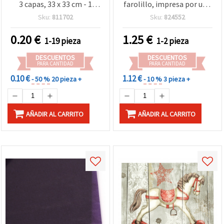
3 capas, 33 x 33 cm - 1
farolillo, impresa por una
unidad
cara, 115 g/m², 20 x 50 cm,
Sku:
811702
Sku:
824552
para diámetro de 15,3 cm,
colores mixtos – 1 hoja
0.20
€
1.25
€
1-19 pieza
1-2 pieza
DESCUENTOS
DESCUENTOS
PARA CANTIDAD
PARA CANTIDAD
0.10 €
1.12 €
- 50 %
20 pieza +
- 10 %
3 pieza +
AÑADIR AL CARRITO
AÑADIR AL CARRITO