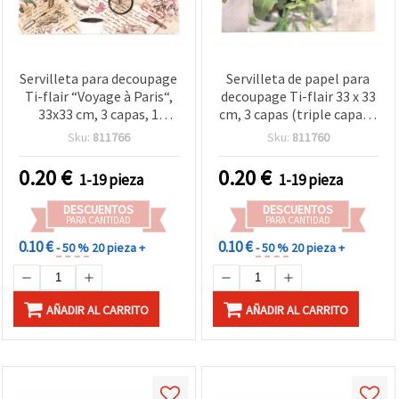
Servilleta para decoupage
Servilleta de papel para
Ti-flair “Voyage à Paris“,
decoupage Ti-flair 33 x 33
33x33 cm, 3 capas, 1
cm, 3 capas (triple capa) –
unidad
diseño ramo floral rojo, 1
Sku:
811766
Sku:
811760
ud., para manualidades,
scrapbooking y DIY
0.20
€
0.20
€
1-19 pieza
1-19 pieza
DESCUENTOS
DESCUENTOS
PARA CANTIDAD
PARA CANTIDAD
0.10 €
0.10 €
- 50 %
20 pieza +
- 50 %
20 pieza +
AÑADIR AL CARRITO
AÑADIR AL CARRITO