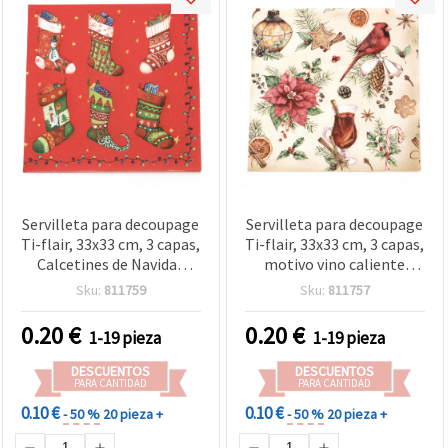
Servilleta para decoupage
Servilleta para decoupage
Ti-flair, 33x33 cm, 3 capas,
Ti-flair, 33x33 cm, 3 capas,
Calcetines de Navidad
motivo vino caliente
coloridos - 1 unidad
especiado y galletas de
Sku:
811759
Sku:
811757
jengibre - 1 unidad
0.20
€
0.20
€
1-19 pieza
1-19 pieza
DESCUENTOS
DESCUENTOS
PARA CANTIDAD
PARA CANTIDAD
0.10 €
0.10 €
- 50 %
20 pieza +
- 50 %
20 pieza +