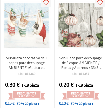
Servilleta decorativa de 3
Servilleta para decoupage
capas para decoupage
de 3 capas AMBIENTE /
AMBIENTE «Gatito en
Rosas y Adornos / 33x33
paisaje invernal» 33x33
cm - 1 unidad
Sku:
811360
Sku:
811357
cm - 1 unidad
0.30
€
0.20
€
1-19 pieza
1-19 pieza
DESCUENTOS
DESCUENTOS
PARA CANTIDAD
PARA CANTIDAD
0.15 €
0.10 €
- 50 %
20 pieza +
- 50 %
20 pieza +