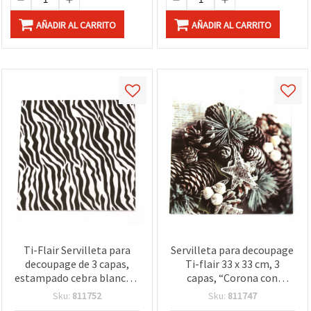
AÑADIR AL CARRITO
AÑADIR AL CARRITO
Ti-Flair Servilleta para
Servilleta para decoupage
decoupage de 3 capas,
Ti-flair 33 x 33 cm, 3
estampado cebra blanco y
capas, “Corona con
negro, 33 x 33 cm - 1
estrella de cristal“ - 1
Sku:
811752
Sku:
811747
unidad
unidad