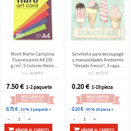
Mont Marte Cartulina
Servilleta para decoupage
Fluorescente A4 230
y manualidades Ambiente
g/m², 5 Colores Neón
“Helado fresco“, 3 capas,
Surtidos, Pack de 30 Hojas
33x33 cm - 1 unidad
Sku:
824553
Sku:
811727
7.50
€
0.20
€
1-2 paquete
1-19 pieza
DESCUENTOS
DESCUENTOS
PARA CANTIDAD
PARA CANTIDAD
6.75 €
0.10 €
- 10 %
3 paquete +
- 50 %
20 pieza +
AÑADIR AL CARRITO
AÑADIR AL CARRITO