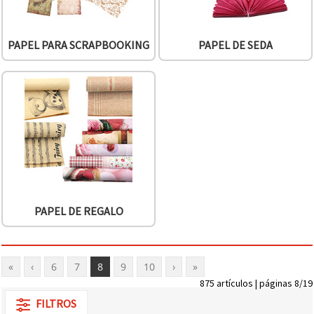
PAPEL PARA SCRAPBOOKING
PAPEL DE SEDA
PAPEL DE REGALO
«
‹
6
7
8
9
10
›
»
875 artículos | páginas 8/19
FILTROS