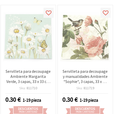
Servilleta para decoupage
Servilleta para decoupage
Ambiente Margarita
y manualidades Ambiente
Verde, 3 capas, 33 x 33 cm
“Sophie“, 3 capas, 33 x 33
– 1 unidad
cm - 1 unidad
Sku:
811710
Sku:
811719
0.30
€
0.30
€
1-19 pieza
1-19 pieza
DESCUENTOS
DESCUENTOS
PARA CANTIDAD
PARA CANTIDAD