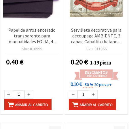
Papel de arroz encerado
Servilleta decorativa para
transparente para
decoupage AMBIENTE, 3
manualidades FOLIA, 42
capas, Caballito balancín,
g/m², 70x100 cm, violeta
33x33 cm - 1 unidad
Sku:
810999
Sku:
811366
0.40
€
0.20
€
1-19 pieza
DESCUENTOS
PARA CANTIDAD
0.10 €
- 50 %
20 pieza +
AÑADIR AL CARRITO
AÑADIR AL CARRITO