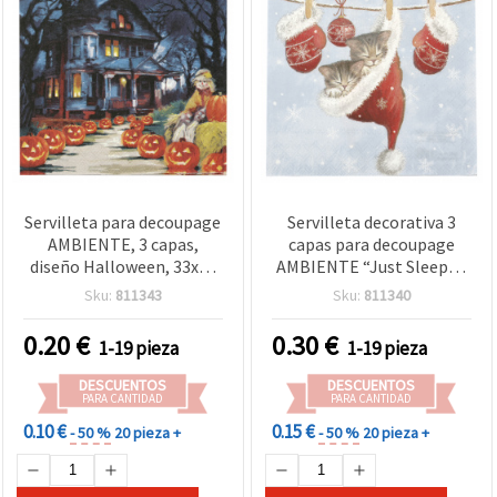
Servilleta para decoupage
Servilleta decorativa 3
AMBIENTE, 3 capas,
capas para decoupage
diseño Halloween, 33x33
AMBIENTE “Just Sleepy“,
cm - 1 unidad
33 x 33 cm - 1 unidad
Sku:
811343
Sku:
811340
0.20
€
0.30
€
1-19 pieza
1-19 pieza
DESCUENTOS
DESCUENTOS
PARA CANTIDAD
PARA CANTIDAD
0.10 €
0.15 €
- 50 %
20 pieza +
- 50 %
20 pieza +