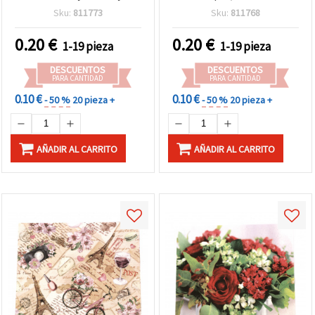
madera - 1 unidad
“Preparando un nuevo
Sku:
811773
Sku:
811768
día“ - 1 pieza
0.20
€
0.20
€
1-19 pieza
1-19 pieza
DESCUENTOS
DESCUENTOS
PARA CANTIDAD
PARA CANTIDAD
0.10 €
0.10 €
- 50 %
20 pieza +
- 50 %
20 pieza +
AÑADIR AL CARRITO
AÑADIR AL CARRITO