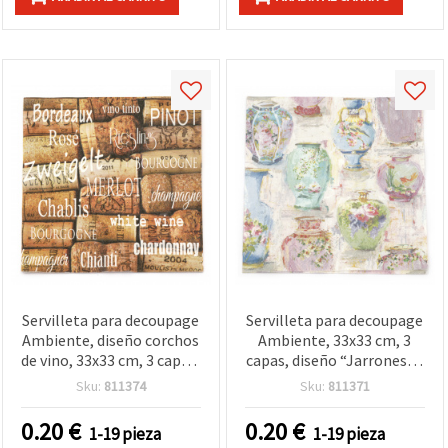
Servilleta para decoupage
Servilleta para decoupage
Ambiente, diseño corchos
Ambiente, 33x33 cm, 3
de vino, 33x33 cm, 3 capas,
capas, diseño “Jarrones“ -
1 unidad
1 unidad
Sku:
811374
Sku:
811371
0.20
€
0.20
€
1-19 pieza
1-19 pieza