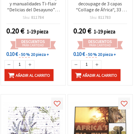
y manualidades Ti-flair
decoupage de 3 capas
“Delicias del Desayuno”, 3
“Collage de África“, 33 x
capas, 33 x 33 cm, 1 unidad
33 cm - 1 unidad
Sku:
811784
Sku:
811783
0.20
€
0.20
€
1-19 pieza
1-19 pieza
DESCUENTOS
DESCUENTOS
PARA CANTIDAD
PARA CANTIDAD
0.10 €
0.10 €
- 50 %
20 pieza +
- 50 %
20 pieza +
AÑADIR AL CARRITO
AÑADIR AL CARRITO