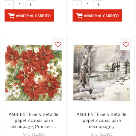
AÑADIR AL CARRITO
AÑADIR AL CARRITO
AMBIENTE Servilleta de
AMBIENTE Servilleta de
papel 3 capas para
papel 3 capas para
decoupage, Poinsettia
decoupage y
estampado floral
manualidades, Invierno –
Sku:
811356
Sku:
811355