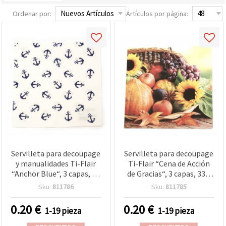
Ordenar por:
Artículos por página:
Servilleta para decoupage
Servilleta para decoupage
y manualidades Ti-Flair
Ti-Flair “Cena de Acción
“Anchor Blue“, 3 capas, 33
de Gracias“, 3 capas, 33 x
x 33 cm - 1 unidad
33 cm - 1 unidad
Sku:
811786
Sku:
811785
0.20
€
0.20
€
1-19 pieza
1-19 pieza