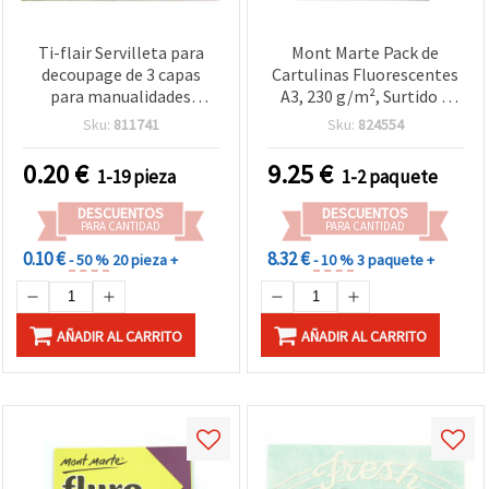
Ti-flair Servilleta para
Mont Marte Pack de
decoupage de 3 capas
Cartulinas Fluorescentes
para manualidades
A3, 230 g/m², Surtido 5
“Acebo y Muérdago“ 33x33
Colores, 15 Hojas
Sku:
811741
Sku:
824554
cm - 1 unidad
0.20
€
9.25
€
1-19 pieza
1-2 paquete
DESCUENTOS
DESCUENTOS
PARA CANTIDAD
PARA CANTIDAD
0.10 €
8.32 €
- 50 %
20 pieza +
- 10 %
3 paquete +
AÑADIR AL CARRITO
AÑADIR AL CARRITO