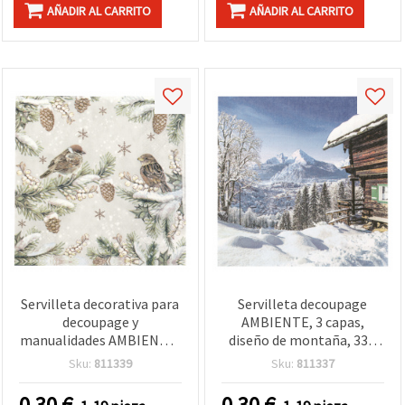
AÑADIR AL CARRITO
AÑADIR AL CARRITO
Servilleta decorativa para
Servilleta decoupage
decoupage y
AMBIENTE, 3 capas,
manualidades AMBIENTE,
diseño de montaña, 33 x
3 capas / Gorriones en la
33 cm - 1 unidad
Sku:
811339
Sku:
811337
nieve / 33 x 33 cm - 1
unidad
0.30
€
0.30
€