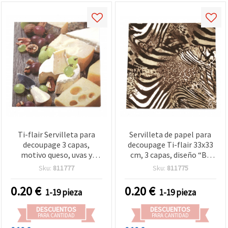
Ti-flair Servilleta para
Servilleta de papel para
decoupage 3 capas,
decoupage Ti-flair 33x33
motivo queso, uvas y
cm, 3 capas, diseño “Be
nueces, 33 x 33 cm - 1
Wild“ - 1 unidad
Sku:
811777
Sku:
811775
unidad
0.20
€
0.20
€
1-19 pieza
1-19 pieza
DESCUENTOS
DESCUENTOS
PARA CANTIDAD
PARA CANTIDAD