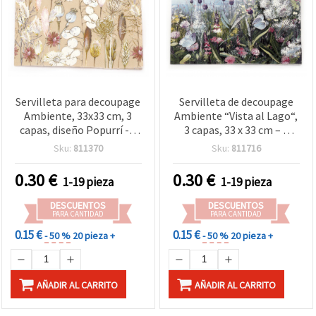
Servilleta para decoupage
Servilleta de decoupage
Ambiente, 33x33 cm, 3
Ambiente “Vista al Lago“,
capas, diseño Popurrí - 1
3 capas, 33 x 33 cm – 1
unidad
unidad
Sku:
811370
Sku:
811716
0.30
€
0.30
€
1-19 pieza
1-19 pieza
DESCUENTOS
DESCUENTOS
PARA CANTIDAD
PARA CANTIDAD
0.15 €
0.15 €
- 50 %
20 pieza +
- 50 %
20 pieza +
AÑADIR AL CARRITO
AÑADIR AL CARRITO