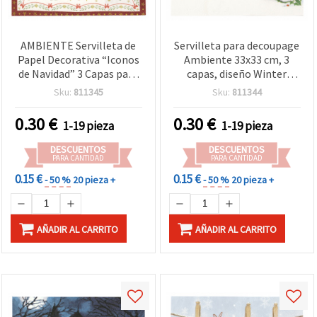
AMBIENTE Servilleta de
Servilleta para decoupage
Papel Decorativa “Iconos
Ambiente 33x33 cm, 3
de Navidad” 3 Capas para
capas, diseño Winter
Decoupage, Manualidades
Treat - 1 unidad
Sku:
811345
Sku:
811344
y Decoración de Mesa,
roja/verde con borde de
0.30
€
0.30
€
1-19 pieza
1-19 pieza
estrellas en color dorado
(Papá Noel, Muñeco de
DESCUENTOS
DESCUENTOS
Nieve, Cascanueces, Árbol
PARA CANTIDAD
PARA CANTIDAD
de Navidad), 33 x 33 cm, 1
0.15 €
0.15 €
- 50 %
20 pieza +
- 50 %
20 pieza +
ud
AÑADIR AL CARRITO
AÑADIR AL CARRITO