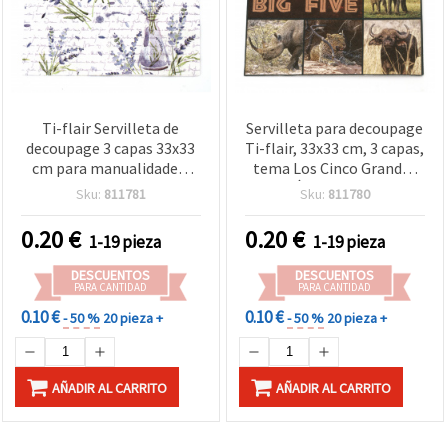
Ti-flair Servilleta de
Servilleta para decoupage
decoupage 3 capas 33x33
Ti-flair, 33x33 cm, 3 capas,
cm para manualidades,
tema Los Cinco Grandes
Lavanda en botellas,
de África - 1 pieza
Sku:
811781
Sku:
811780
blanco - 1 unidad
0.20
€
0.20
€
1-19 pieza
1-19 pieza
DESCUENTOS
DESCUENTOS
PARA CANTIDAD
PARA CANTIDAD
0.10 €
0.10 €
- 50 %
20 pieza +
- 50 %
20 pieza +
AÑADIR AL CARRITO
AÑADIR AL CARRITO