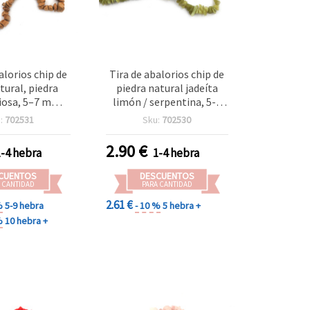
alorios chip de
Tira de abalorios chip de
tural, piedra
piedra natural jadeíta
iosa, 5–7 mm,
limón / serpentina, 5-7
ara bisutería y
mm, aprox. 90 cm
:
702531
Sku:
702530
alidades
2.90
€
1-4 hebra
1-4 hebra
CUENTOS
DESCUENTOS
 CANTIDAD
PARA CANTIDAD
2.61 €
%
5-9 hebra
- 10 %
5 hebra +
%
10 hebra +