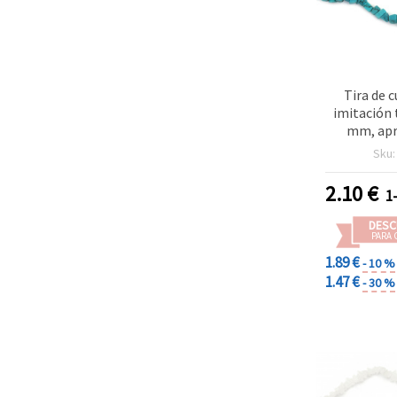
Tira de 
imitación 
mm, apr
Abalorios 
Sku
semipre
bisutería
2.10
€
1
pulseras,
DIY,
DESC
PARA 
1.89 €
- 10 %
1.47 €
- 30 %