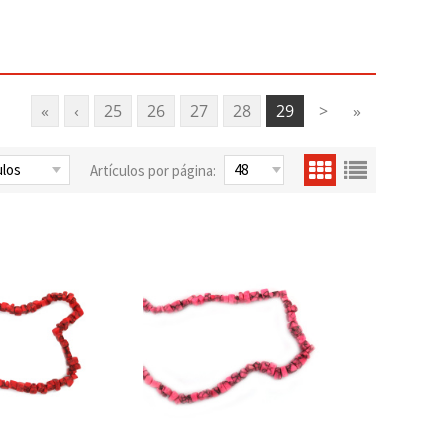
«
‹
25
26
27
28
29
>
»
Artículos por página: