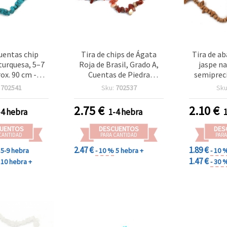
cuentas chip
Tira de chips de Ágata
Tira de ab
turquesa, 5–7
Roja de Brasil, Grado A,
jaspe na
ox. 90 cm -
Cuentas de Piedra
semiprec
estilo piedra
Natural 5-7 mm ~80 cm
~90 cm, p
:
702541
Sku:
702537
Sku
ciosa para
manu
, collares y
2.75
€
2.10
€
-4 hebra
1-4 hebra
 manualidades
 surtido
UENTOS
DESCUENTOS
DES
CANTIDAD
PARA CANTIDAD
PARA
2.47 €
1.89 €
5-9 hebra
- 10 %
5 hebra +
- 10 
1.47 €
10 hebra +
- 30 