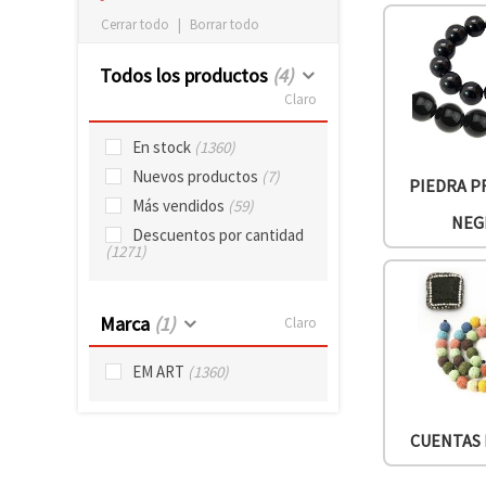
Cerrar todo
|
Borrar todo
Todos los productos
(4)
Claro
En stock
(1360)
Nuevos productos
(7)
PIEDRA P
Más vendidos
(59)
NEG
Descuentos por cantidad
(1271)
Marca
(1)
Claro
EM ART
(1360)
CUENTAS 