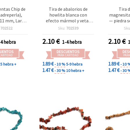
entas Chip de
Tira de abalorios de
Tira 
adreperla),
howlita blanca con
magnesita 
11 mm, Largo
efecto mármol y vetas
— piedra s
 Ideal para
negras, 5–7 mm, ~90 cm –
7 mm, apr
:
702522
Sku:
702539
Sku
, Joyas DIY,
piedra natural
pulgadas) 
lidades y
semipreciosa para
abalorios 
2.10
€
2.10
€
-4 hebra
1-4 hebra
ón Creativa
bisutería
UENTOS
DESCUENTOS
DES
CANTIDAD
PARA CANTIDAD
PARA
1.89 €
1.89 €
5 hebra +
- 10 %
5-9 hebra
- 10 
1.47 €
1.47 €
- 30 %
10 hebra +
- 30 