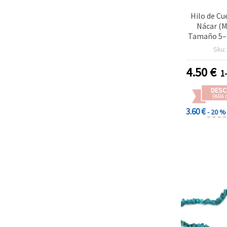
Hilo de Cu
Nácar (M
Tamaño 5–
±82 cm –
Sku
Bisutería
Manua
4.50
€
1
Decoraci
DESC
PARA 
3.60 €
- 20 %