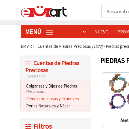
MENÚ
NUEVO
PROM
EM ART
›
Cuentas de Piedras Preciosas
(1527)
›
Piedras prec
PIEDRAS 
Cuentas de Piedras
Preciosas
Cerrar todo
Colgantes y Dijes de Piedras
Preciosas
Piedras preciosas y minerales
Perlas Naturales y Nácar
ÁGA
Filtros