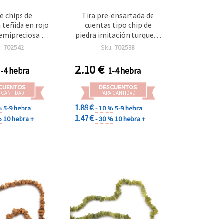
de chips de
Tira pre-ensartada de
teñida en rojo
cuentas tipo chip de
emipreciosa 5–
piedra imitación turquesa
ox. 90 cm (35
rosa, 5–7 mm, aprox. 90
:
702542
Sku:
702538
para bisutería,
cm (36“) para bisutería,
y manualidades
joyería y manualidades
2.10
€
1-4 hebra
1-4 hebra
DIY
DIY
CUENTOS
DESCUENTOS
 CANTIDAD
PARA CANTIDAD
1.89 €
%
5-9 hebra
- 10 %
5-9 hebra
1.47 €
%
10 hebra +
- 30 %
10 hebra +