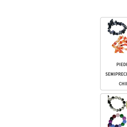
PIED
SEMIPREC
CHI