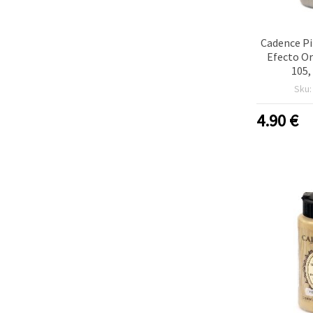
Cadence Pi
Efecto Or
105,
Sku
4.90
€