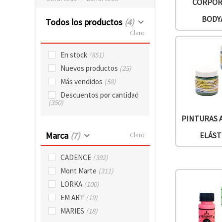
CORPOR
BODY
Todos los productos
(4)
Claro
En stock
(851)
Nuevos productos
(25)
Más vendidos
(58)
Descuentos por cantidad
(350)
PINTURAS 
Marca
(7)
ELÁST
Claro
CADENCE
(392)
Mont Marte
(311)
LORKA
(100)
EM ART
(19)
MARIES
(18)