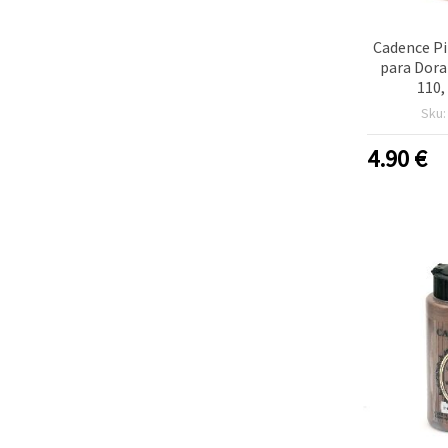
Cadence Pi
para Dora
110,
Sku
4.90
€