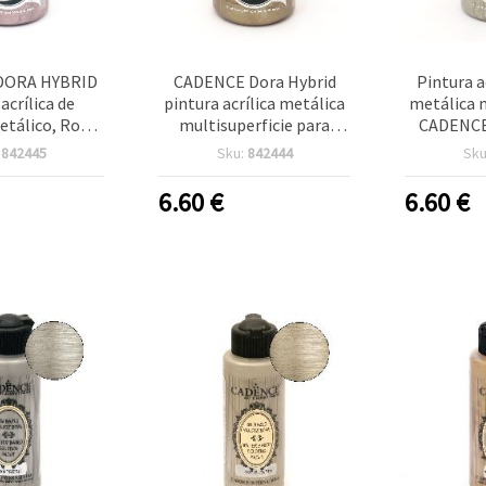
DORA HYBRID
CADENCE Dora Hybrid
Pintura a
acrílica de
pintura acrílica metálica
metálica m
etálico, Rosa
multisuperficie para
CADENCE
147 – 90 ml,
manualidades y bricolaje
Platino (t
:
842445
Sku:
842444
Sku
erficie para
(DIY), 90 ml, color oro
90 ml, 713
des (madera,
antiguo 7150 (tono
manualida
6.60
€
6.60
€
rio, lienzo y
dorado, no es oro real)
vidrio, me
stico)
proyectos 