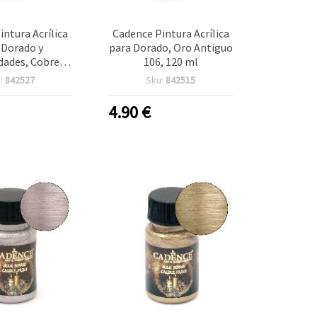
intura Acrílica
Cadence Pintura Acrílica
 Dorado y
para Dorado, Oro Antiguo
dades, Cobre
106, 120 ml
 104, 120 ml
:
842527
Sku:
842515
4.90
€