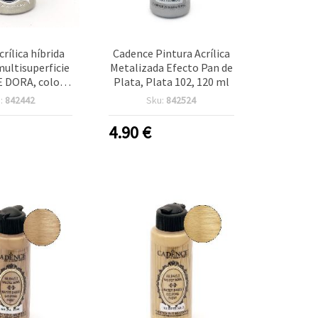
crílica híbrida
Cadence Pintura Acrílica
ultisuperficie
Metalizada Efecto Pan de
 DORA, color
Plata, Plata 102, 120 ml
ono plateado),
:
842442
Sku:
842524
7 | Pintura para
des en madera,
4.90
€
tal y plástico,
de bricolaje DIY