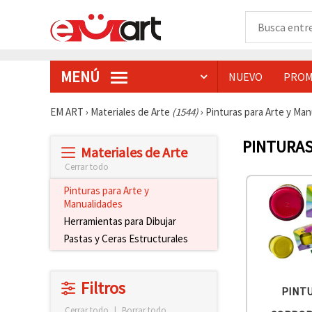
MENÚ
NUEVO
PROM
EM ART
›
Materiales de Arte
(1544)
›
Pinturas para Arte y Ma
PINTURAS
Materiales de Arte
Cerrar todo
Pinturas para Arte y
Manualidades
Herramientas para Dibujar
Pastas y Ceras Estructurales
Filtros
PINT
Cerrar todo
|
Borrar todo