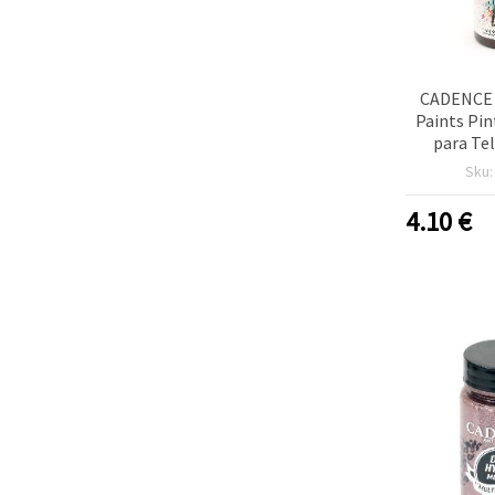
CADENCE 
Paints Pin
para Tel
Berenjena
Sku
Textil 
Camiseta
4.10
€
Proyec
Manua