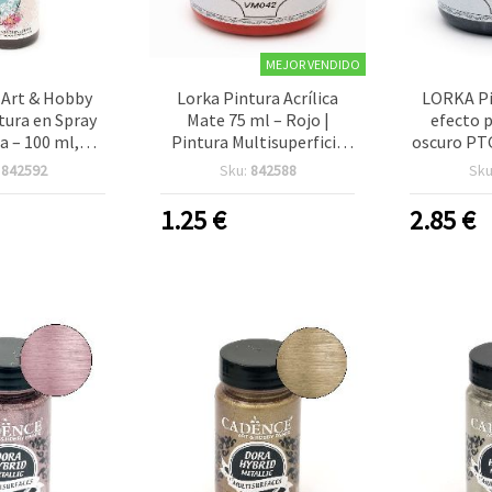
MEJOR VENDIDO
Art & Hobby
Lorka Pintura Acrílica
LORKA Pin
tura en Spray
Mate 75 ml – Rojo |
efecto p
a – 100 ml,
Pintura Multisuperficie
oscuro PTG
 1117 | Spray
para Artistas y
manu
:
842592
Sku:
842588
Sku
para Ropa,
Manualidades: lienzo,
s, Lienzo y
madera y papel
1.25
€
2.85
€
tos DIY de
lidades