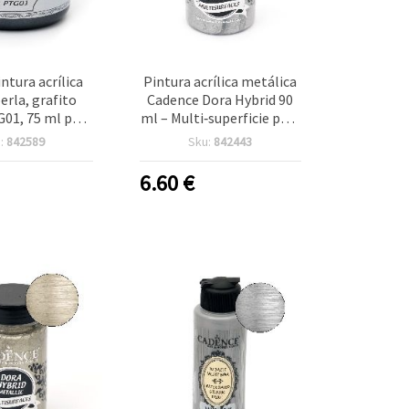
tura acrílica
Pintura acrílica metálica
erla, grafito
Cadence Dora Hybrid 90
01, 75 ml para
ml – Multi‑superficie para
alidades
manualidades, color
:
842589
Sku:
842443
Plata (7132), acabado con
aspecto metálico (no es
6.60
€
plata real)