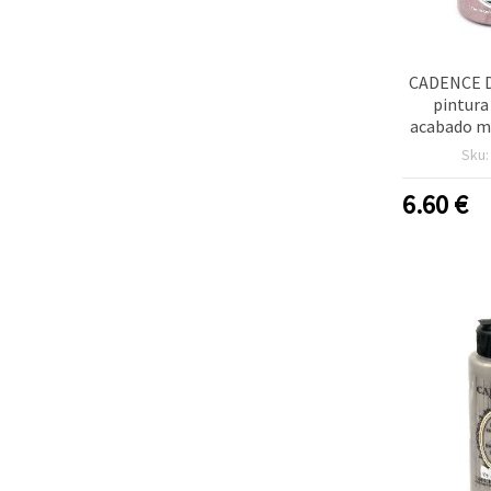
CADENCE 
pintura 
acabado m
Antiguo 7
Sku
multisup
manualida
6.60
€
metal, vid
plá