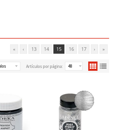
«
‹
13
14
15
16
17
›
»
Artículos por página: