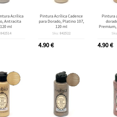
ntura Acrílica
Pintura Acrílica Cadence
Pintura a
o, Antracita
para Dorado, Platino 107,
dorad
 120 ml
120 ml
Premium,
ml – Efec
:
842514
Sku:
842522
Sku
para ma
bricol
4.90
€
4.90
€
proyectos
lienzo, m