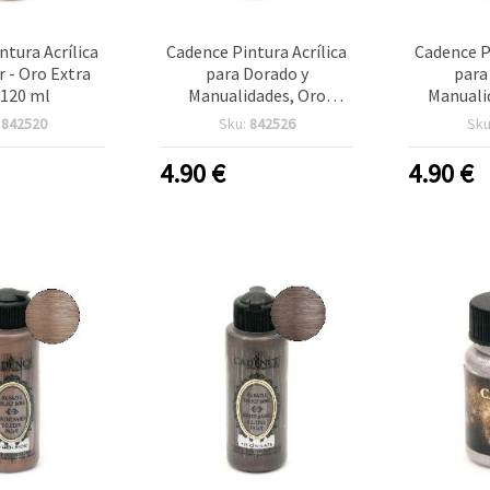
ntura Acrílica
Cadence Pintura Acrílica
Cadence P
r - Oro Extra
para Dorado y
para
 120 ml
Manualidades, Oro
Manuali
Majestuoso 112, 120 ml
Antiguo
:
842520
Sku:
842526
Sku
4.90
€
4.90
€