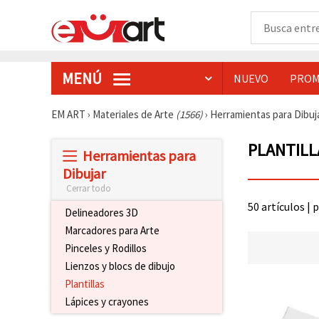
MENÚ
NUEVO
PROM
EM ART
›
Materiales de Arte
(1566)
›
Herramientas para Dibuj
PLANTILL
Herramientas para
Dibujar
Cerrar todo
50 artículos | 
Delineadores 3D
Marcadores para Arte
Pinceles y Rodillos
Lienzos y blocs de dibujo
Plantillas
Lápices y crayones