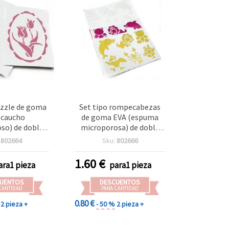
uzzle de goma
Set tipo rompecabezas
(caucho
de goma EVA (espuma
so) de doble
microporosa) de doble
plantilla de
cara con plantillas de
:
802664
Sku:
802666
 de tulipán,
animales de plástico,
ntenido mixto)
surtido
1.60
€
ara1 pieza
para1 pieza
nualidades
UENTOS
DESCUENTOS
CANTIDAD
PARA CANTIDAD
0.80 €
2 pieza +
- 50 %
2 pieza +