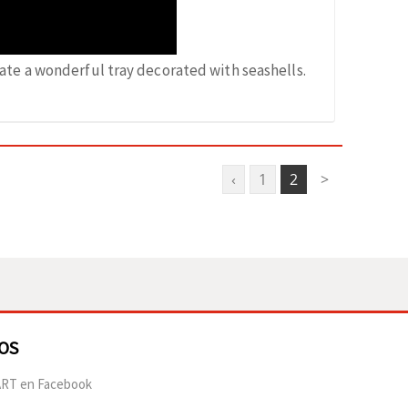
ate a wonderful tray decorated with seashells.
‹
1
2
>
OS
RT en Facebook