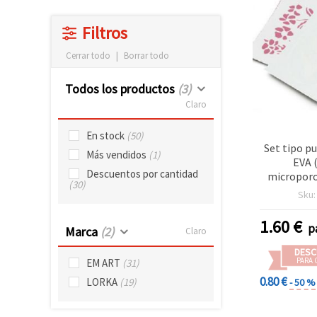
Filtros
Cerrar todo
|
Borrar todo
Todos los productos
(3)
Claro
En stock
(50)
Set tipo p
Más vendidos
(1)
EVA 
Descuentos por cantidad
microporo
(30)
cara con 
Sku
plástico
surtido (co
1.60
€
p
Marca
(2)
Claro
para ma
DESC
PARA 
EM ART
(31)
0.80 €
LORKA
(19)
- 50 %