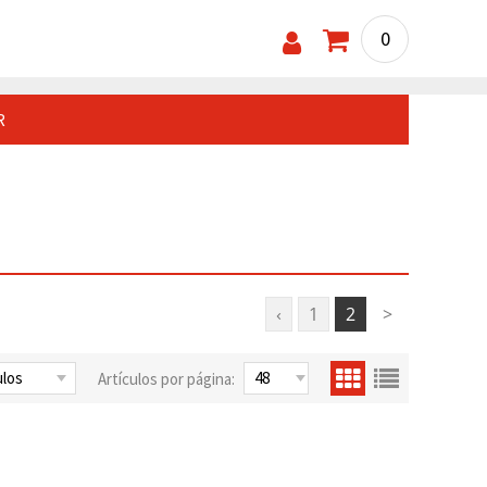
0
R
‹
1
2
>
Artículos por página: