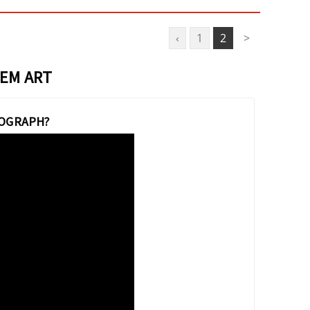
‹
1
2
>
 EM ART
ROGRAPH?