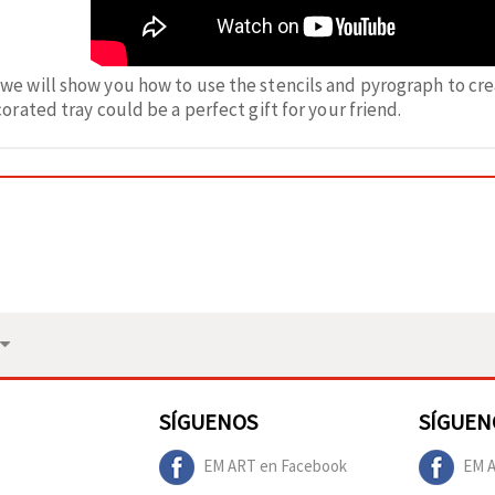
we will show you how to use the stencils and pyrograph to cre
rated tray could be a perfect gift for your friend.
SÍGUENOS
SÍGUEN
EM ART en Facebook
EM A