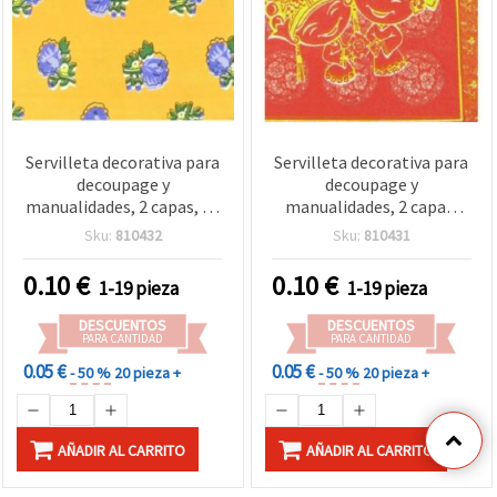
Servilleta decorativa para
Servilleta decorativa para
decoupage y
decoupage y
manualidades, 2 capas, 33
manualidades, 2 capas,
x 33 cm, 1 unidad
33x33 cm, 1 unidad
Sku:
810432
Sku:
810431
0.10
€
0.10
€
1-19 pieza
1-19 pieza
DESCUENTOS
DESCUENTOS
PARA CANTIDAD
PARA CANTIDAD
0.05 €
0.05 €
- 50 %
20 pieza +
- 50 %
20 pieza +
AÑADIR AL CARRITO
AÑADIR AL CARRITO