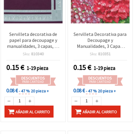
Servilleta decorativa de
Servilleta Decorativa para
papel para decoupage y
Decoupage y
manualidades, 3 capas, 33
Manualidades, 3 Capas,
x 33 cm, 1 unidad
33x33 cm, 1 Unidad
Sku:
810340
Sku:
810351
0.15
€
0.15
€
1-19 pieza
1-19 pieza
DESCUENTOS
DESCUENTOS
PARA CANTIDAD
PARA CANTIDAD
0.08 €
0.08 €
- 47 %
20 pieza +
- 47 %
20 pieza +
AÑADIR AL CARRITO
AÑADIR AL CARRITO