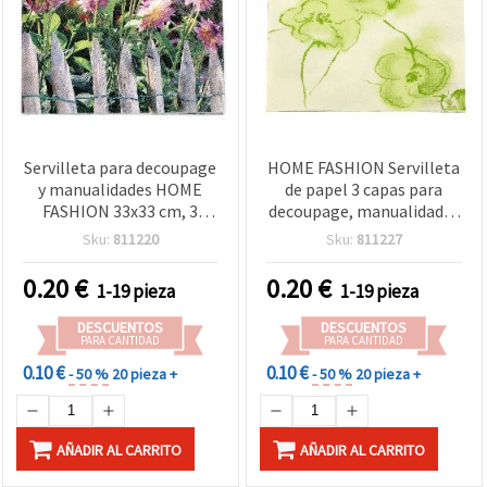
Servilleta para decoupage
HOME FASHION Servilleta
y manualidades HOME
de papel 3 capas para
FASHION 33x33 cm, 3
decoupage, manualidades
capas, diseño Vista de
y mesa de fiesta, 33x33 cm
Sku:
811220
Sku:
811227
Jardín - 1 unidad
cuadrada, floral verde
acuarela “Flores
0.20
€
0.20
€
1-19 pieza
1-19 pieza
Modernas” – 1 pieza
DESCUENTOS
DESCUENTOS
PARA CANTIDAD
PARA CANTIDAD
0.10 €
0.10 €
- 50 %
20 pieza +
- 50 %
20 pieza +
AÑADIR AL CARRITO
AÑADIR AL CARRITO