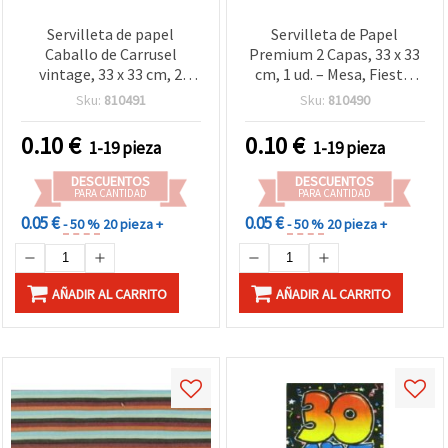
Servilleta de papel
Servilleta de Papel
Caballo de Carrusel
Premium 2 Capas, 33 x 33
vintage, 33 x 33 cm, 2
cm, 1 ud. – Mesa, Fiesta,
capas, 1 unidad – para
Decoupage y
Sku:
810491
Sku:
810490
decoupage, manualidades
Manualidades
y mesa de fiesta
0.10
€
0.10
€
1-19 pieza
1-19 pieza
DESCUENTOS
DESCUENTOS
PARA CANTIDAD
PARA CANTIDAD
0.05 €
0.05 €
- 50 %
20 pieza +
- 50 %
20 pieza +
AÑADIR AL CARRITO
AÑADIR AL CARRITO