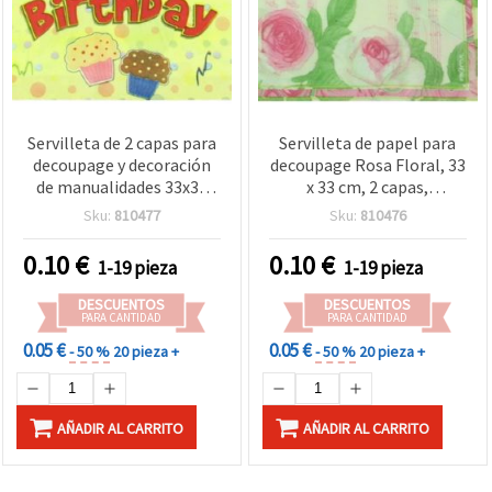
Servilleta de 2 capas para
Servilleta de papel para
decoupage y decoración
decoupage Rosa Floral, 33
de manualidades 33x33
x 33 cm, 2 capas,
cm - 1 unidad
manualidades DIY,
Sku:
810477
Sku:
810476
scrapbooking y mixed
media, 1 unidad
0.10
€
0.10
€
1-19 pieza
1-19 pieza
DESCUENTOS
DESCUENTOS
PARA CANTIDAD
PARA CANTIDAD
0.05 €
0.05 €
- 50 %
20 pieza +
- 50 %
20 pieza +
AÑADIR AL CARRITO
AÑADIR AL CARRITO