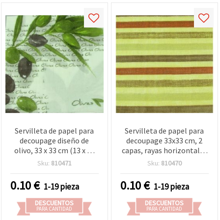
Servilleta de papel para
Servilleta de papel para
decoupage diseño de
decoupage 33x33 cm, 2
olivo, 33 x 33 cm (13 x 13
capas, rayas horizontales
in), 2 capas, estampado de
multicolor (colores
Sku:
810471
Sku:
810470
aceitunas verdes y negras,
otoñales) – 1 unidad para
hoja suelta para
manualidades DIY,
0.10
€
0.10
€
1-19 pieza
1-19 pieza
manualidades y
scrapbooking y mixed
decoración de mesa, 1
media
DESCUENTOS
DESCUENTOS
unidad
PARA CANTIDAD
PARA CANTIDAD