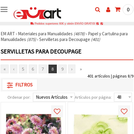
0
Pedidos superiores 60€ y obtén ENVÍO GRATIS!
EM ART
›
Materiales para Manualidades
(4878)
›
Papel y Cartulina para
Manualidades
(875)
›
Servilletas para Decoupage
(401)
SERVILLETAS PARA DECOUPAGE
«
‹
5
6
7
8
9
›
»
401 artículos | páginas 8/9
FILTROS
Ordenar por:
Artículos por página: