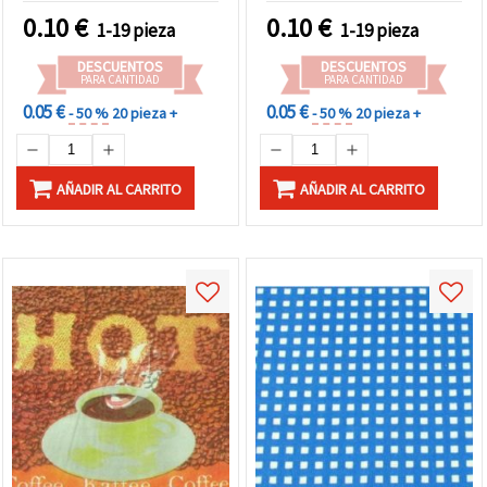
manualidades DIY, arte
scrapbooking, mixed
0.10
€
0.10
€
1-19 pieza
1-19 pieza
con servilletas,
media y upcycling, 1 ud.
scrapbooking y mixed
DESCUENTOS
DESCUENTOS
media
PARA CANTIDAD
PARA CANTIDAD
0.05 €
0.05 €
- 50 %
20 pieza +
- 50 %
20 pieza +
AÑADIR AL CARRITO
AÑADIR AL CARRITO