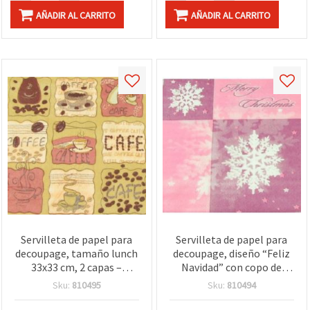
AÑADIR AL CARRITO
AÑADIR AL CARRITO
Servilleta de papel para
Servilleta de papel para
decoupage, tamaño lunch
decoupage, diseño “Feliz
33x33 cm, 2 capas –
Navidad” con copo de
collage de café vintage,
nieve rosa, 33 x 33 cm, 2
Sku:
810495
Sku:
810494
tema bistró retro –
capas, desechable, 1
manualidades DIY,
unidad – Manualidades de