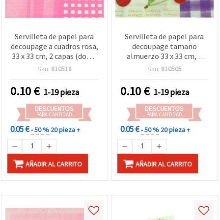
Servilleta de papel para
Servilleta de papel para
decoupage a cuadros rosa,
decoupage tamaño
33 x 33 cm, 2 capas (doble
almuerzo 33 x 33 cm, 2
capa), 1 unidad –
capas, diseño de cerezas
Sku:
810518
Sku:
810505
Servilleta decorativa para
rojas – 1 unidad para
manualidades, DIY y
manualidades,
0.10
€
0.10
€
1-19 pieza
1-19 pieza
collage
scrapbooking y mixed
media
DESCUENTOS
DESCUENTOS
PARA CANTIDAD
PARA CANTIDAD
0.05 €
0.05 €
- 50 %
20 pieza +
- 50 %
20 pieza +
AÑADIR AL CARRITO
AÑADIR AL CARRITO