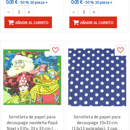
0.05 €
0.05 €
- 50 %
20 pieza +
- 50 %
20 pieza +
AÑADIR AL CARRITO
AÑADIR AL CARRITO
Servilleta de papel para
Servilleta de papel para
decoupage navideña Papá
decoupage 33x33 cm
Noel y Elfo, 33 x 33 cm (13
(13x13 pulgadas), 2 capas,