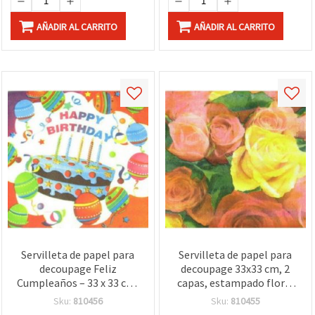
AÑADIR AL CARRITO
AÑADIR AL CARRITO
Servilleta de papel para
Servilleta de papel para
decoupage Feliz
decoupage 33x33 cm, 2
Cumpleaños – 33 x 33 cm,
capas, estampado floral
2 capas, 1 pieza – Diseño
de rosas – Material DIY
Sku:
810456
Sku:
810455
de globos y tarta para
para manualidades,