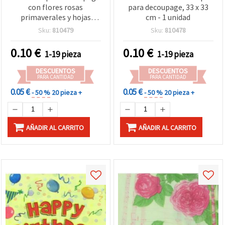
con flores rosas
para decoupage, 33 x 33
primaverales y hojas
cm - 1 unidad
verdes, 33 x 33 cm, 2
Sku:
810479
Sku:
810478
capas, 1 ud
0.10
€
0.10
€
1-19 pieza
1-19 pieza
DESCUENTOS
DESCUENTOS
PARA CANTIDAD
PARA CANTIDAD
0.05 €
0.05 €
- 50 %
20 pieza +
- 50 %
20 pieza +
AÑADIR AL CARRITO
AÑADIR AL CARRITO