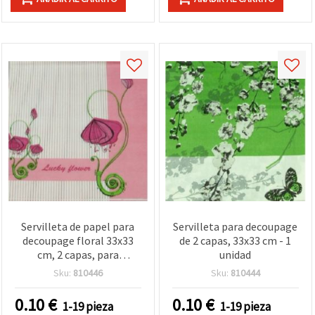
Servilleta de papel para
Servilleta para decoupage
decoupage floral 33x33
de 2 capas, 33x33 cm - 1
cm, 2 capas, para
unidad
manualidades,
Sku:
810446
Sku:
810444
scrapbooking y mixed
media - 1 unidad
0.10
€
0.10
€
1-19 pieza
1-19 pieza