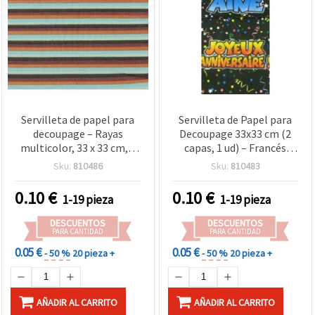
Servilleta de papel para
Servilleta de Papel para
decoupage – Rayas
Decoupage 33x33 cm (2
multicolor, 33 x 33 cm, 2
capas, 1 ud) – Francés
capas, 1 unidad para
“Joyeux Anniversaire”, 30
Sku:
810486
Sku:
810483
decoración DIY, collage y
cumpleaños, diseño de
scrapbooking
confeti multicolor sobre
0.10
€
0.10
€
1-19 pieza
1-19 pieza
fondo oscuro – Para
decoupage, scrapbooking
DESCUENTOS
DESCUENTOS
y manualidades DIY
PARA CANTIDAD
PARA CANTIDAD
0.05 €
0.05 €
- 50 %
20 pieza +
- 50 %
20 pieza +
AÑADIR AL CARRITO
AÑADIR AL CARRITO