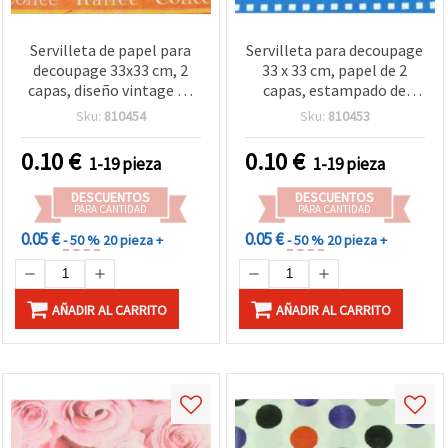
Servilleta de papel para
Servilleta para decoupage
decoupage 33x33 cm, 2
33 x 33 cm, papel de 2
capas, diseño vintage de
capas, estampado de
café con taza humeante y
cuadros azules, para
Sku:
810454
Sku:
810453
granos, texto
manualidades y collage
“Coffee/Kaffee”, 1 unidad
DIY - 1 ud
0.10
€
0.10
€
1-19 pieza
1-19 pieza
para decoupage DIY,
manualidades,
DESCUENTOS
DESCUENTOS
scrapbooking y
PARA CANTIDAD
PARA CANTIDAD
decoración del hogar
0.05 €
0.05 €
- 50 %
20 pieza +
- 50 %
20 pieza +
AÑADIR AL CARRITO
AÑADIR AL CARRITO