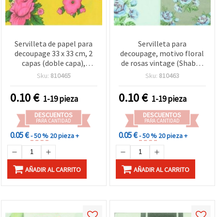
Servilleta de papel para
Servilleta para
decoupage 33 x 33 cm, 2
decoupage, motivo floral
capas (doble capa),
de rosas vintage (Shabby
estampado floral
Chic) – 33 x 33 cm, 2 capas,
Sku:
810465
Sku:
810463
multicolor vibrante, 1
1 unidad | Servilleta para
unidad para
manualidades, mixed
0.10
€
0.10
€
1-19 pieza
1-19 pieza
manualidades, collage y
media, collage y
scrapbooking
scrapbooking
DESCUENTOS
DESCUENTOS
PARA CANTIDAD
PARA CANTIDAD
0.05 €
0.05 €
- 50 %
20 pieza +
- 50 %
20 pieza +
AÑADIR AL CARRITO
AÑADIR AL CARRITO