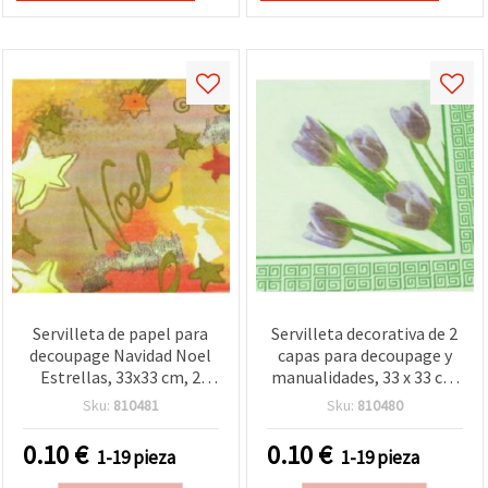
Servilleta de papel para
Servilleta decorativa de 2
decoupage Navidad Noel
capas para decoupage y
Estrellas, 33x33 cm, 2
manualidades, 33 x 33 cm
capas (doble capa), 1
- 1 unidad
Sku:
810481
Sku:
810480
unidad – Manualidades
navideñas, DIY y mixed
0.10
€
0.10
€
1-19 pieza
1-19 pieza
media