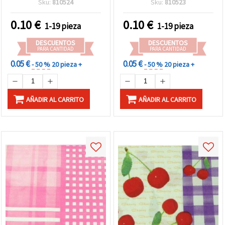
Sku:
810524
Sku:
810523
scrapbooking y
manualidades
0.10
€
0.10
€
1-19 pieza
1-19 pieza
DESCUENTOS
DESCUENTOS
PARA CANTIDAD
PARA CANTIDAD
0.05 €
0.05 €
- 50 %
20 pieza +
- 50 %
20 pieza +
AÑADIR AL CARRITO
AÑADIR AL CARRITO