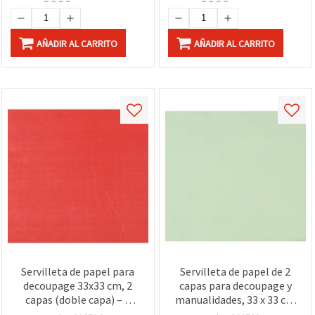
AÑADIR AL CARRITO
AÑADIR AL CARRITO
Servilleta de papel para
Servilleta de papel de 2
decoupage 33x33 cm, 2
capas para decoupage y
capas (doble capa) – 1
manualidades, 33 x 33 cm
unidad para DIY,
- verde claro, 1 unidad