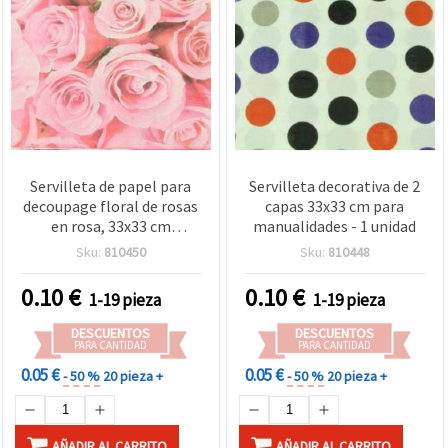
Servilleta de papel para
Servilleta decorativa de 2
decoupage floral de rosas
capas 33x33 cm para
en rosa, 33x33 cm
manualidades - 1 unidad
(Luncheon), 2 capas, 1
Sku:
810450
Sku:
810448
unidad – servilleta para
manualidades, DIY,
0.10
€
0.10
€
1-19 pieza
1-19 pieza
scrapbooking, collage y
mixed media
DESCUENTOS
DESCUENTOS
PARA CANTIDAD
PARA CANTIDAD
0.05 €
0.05 €
- 50 %
20 pieza +
- 50 %
20 pieza +
AÑADIR AL CARRITO
AÑADIR AL CARRITO