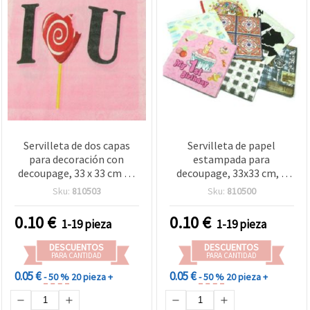
Servilleta de dos capas
Servilleta de papel
para decoración con
estampada para
decoupage, 33 x 33 cm - 1
decoupage, 33x33 cm, 2
unidad
capas, cuadrada, ideal
Sku:
810503
Sku:
810500
para manualidades, DIY,
scrapbooking y técnicas
0.10
€
0.10
€
1-19 pieza
1-19 pieza
mixtas, 1 unidad
DESCUENTOS
DESCUENTOS
PARA CANTIDAD
PARA CANTIDAD
0.05 €
0.05 €
- 50 %
20 pieza +
- 50 %
20 pieza +