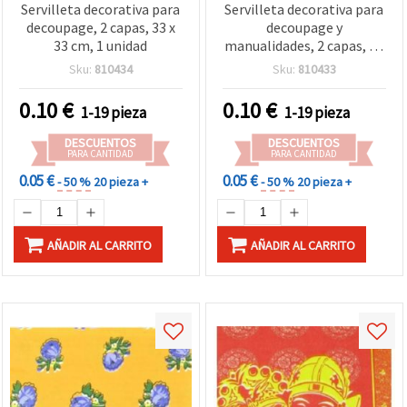
Servilleta decorativa para
Servilleta decorativa para
decoupage, 2 capas, 33 x
decoupage y
33 cm, 1 unidad
manualidades, 2 capas, 33
x 33 cm, 1 unidad
Sku:
810434
Sku:
810433
0.10
€
0.10
€
1-19 pieza
1-19 pieza
DESCUENTOS
DESCUENTOS
PARA CANTIDAD
PARA CANTIDAD
0.05 €
0.05 €
- 50 %
20 pieza +
- 50 %
20 pieza +
AÑADIR AL CARRITO
AÑADIR AL CARRITO