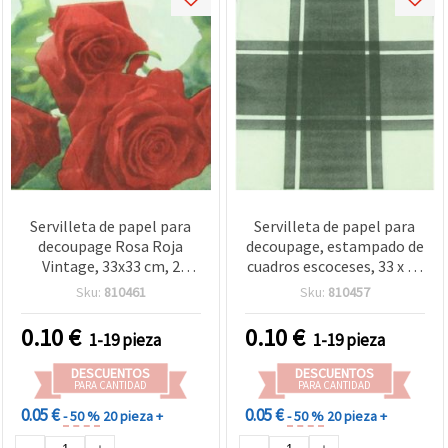
Servilleta de papel para
Servilleta de papel para
decoupage Rosa Roja
decoupage, estampado de
Vintage, 33x33 cm, 2
cuadros escoceses, 33 x 33
capas, 1 ud - Servilleta
cm, 2 capas, 1 ud - Ideal
Sku:
810461
Sku:
810457
floral de almuerzo para
para manualidades DIY,
decoupage DIY,
scrapbooking, mixed
0.10
€
0.10
€
1-19 pieza
1-19 pieza
scrapbooking y
media y decoración de
manualidades
muebles
DESCUENTOS
DESCUENTOS
PARA CANTIDAD
PARA CANTIDAD
0.05 €
0.05 €
- 50 %
20 pieza +
- 50 %
20 pieza +