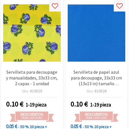
Servilleta para decoupage
Servilleta de papel azul
y manualidades, 33x33 cm,
para decoupage, 33x33 cm
2 capas - 1 unidad
(13x13 in) tamaño
almuerzo, 2 capas, 1 ud –
Sku:
810529
Sku:
810526
manualidades DIY,
scrapbooking y mixed
0.10
€
0.10
€
1-19 pieza
1-19 pieza
media
DESCUENTOS
DESCUENTOS
PARA CANTIDAD
PARA CANTIDAD
0.05 €
0.05 €
- 50 %
20 pieza +
- 50 %
20 pieza +