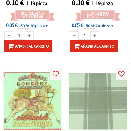
0.10
€
0.10
€
1-19 pieza
1-19 pieza
scrapbooking y mixed
Navidad, DIY decoupage y
media – 1 unidad
menaje para fiestas
DESCUENTOS
DESCUENTOS
PARA CANTIDAD
PARA CANTIDAD
0.05 €
0.05 €
- 50 %
20 pieza +
- 50 %
20 pieza +
AÑADIR AL CARRITO
AÑADIR AL CARRITO