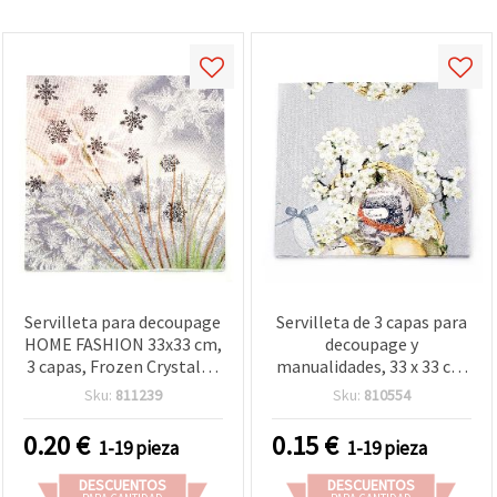
Servilleta para decoupage
Servilleta de 3 capas para
HOME FASHION 33x33 cm,
decoupage y
3 capas, Frozen Crystals -
manualidades, 33 x 33 cm
1 unidad
- 1 unidad
Sku:
811239
Sku:
810554
0.20
€
0.15
€
1-19 pieza
1-19 pieza
DESCUENTOS
DESCUENTOS