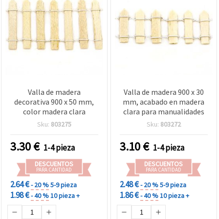
Valla de madera
Valla de madera 900 x 30
decorativa 900 x 50 mm,
mm, acabado en madera
color madera clara
clara para manualidades
Sku:
803275
Sku:
803272
3.30
€
3.10
€
1-4 pieza
1-4 pieza
DESCUENTOS
DESCUENTOS
PARA CANTIDAD
PARA CANTIDAD
2.64 €
2.48 €
- 20 %
5-9 pieza
- 20 %
5-9 pieza
1.98 €
1.86 €
- 40 %
10 pieza +
- 40 %
10 pieza +