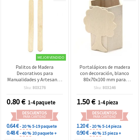
MEJOR VENDIDO
Palitos de Madera
Portalápices de madera
Decorativos para
con decoración, blanco
Manualidades y Artesanía,
80x70x100 mm para
10 x 115 mm - Paquete de
manualidades DIY
Sku:
803276
Sku:
803246
50
0.80
€
1.50
€
1-4 paquete
1-4 pieza
DESCUENTOS
DESCUENTOS
PARA CANTIDAD
PARA CANTIDAD
0.64 €
1.20 €
- 20 %
5-19 paquete
- 20 %
5-14 pieza
0.48 €
0.90 €
- 40 %
20 paquete +
- 40 %
15 pieza +