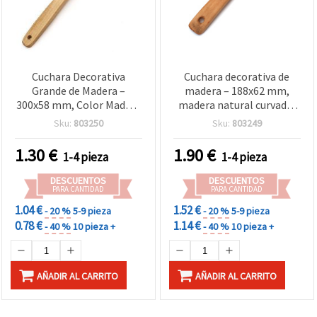
Cuchara Decorativa
Cuchara decorativa de
Grande de Madera –
madera – 188x62 mm,
300x58 mm, Color Madera
madera natural curvada,
Natural, Ideal para
ideal para manualidades,
Sku:
803250
Sku:
803249
Decoración Rústica,
decoración rústica y
Manualidades y Proyectos
proyectos creativos
1.30
€
1.90
€
1-4 pieza
1-4 pieza
Creativos DIY
DESCUENTOS
DESCUENTOS
PARA CANTIDAD
PARA CANTIDAD
1.04 €
1.52 €
- 20 %
5-9 pieza
- 20 %
5-9 pieza
0.78 €
1.14 €
- 40 %
10 pieza +
- 40 %
10 pieza +
AÑADIR AL CARRITO
AÑADIR AL CARRITO