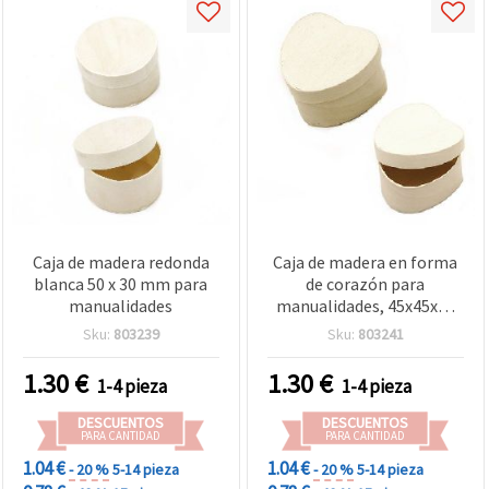
Caja de madera redonda
Caja de madera en forma
blanca 50 x 30 mm para
de corazón para
manualidades
manualidades, 45x45x30
mm, blanca
Sku:
803239
Sku:
803241
1.30
€
1.30
€
1-4 pieza
1-4 pieza
DESCUENTOS
DESCUENTOS
PARA CANTIDAD
PARA CANTIDAD
1.04 €
1.04 €
- 20 %
5-14 pieza
- 20 %
5-14 pieza