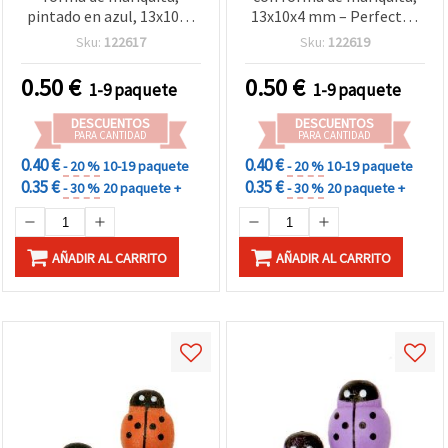
pintado en azul, 13x10x4
13x10x4 mm – Perfectos
mm - 20 uds
para manualidades,
Sku:
122617
Sku:
122619
scrapbooking y DIY
creativo, Set de 20 piezas
0.50
€
0.50
€
1-9 paquete
1-9 paquete
DESCUENTOS
DESCUENTOS
PARA CANTIDAD
PARA CANTIDAD
0.40 €
0.40 €
- 20 %
10-19 paquete
- 20 %
10-19 paquete
0.35 €
0.35 €
- 30 %
20 paquete +
- 30 %
20 paquete +
AÑADIR AL CARRITO
AÑADIR AL CARRITO