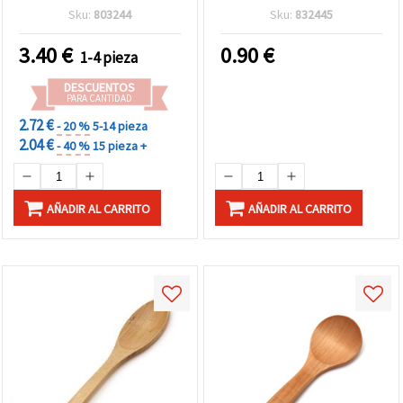
200x110x90 mm para
y scrapbooking, 35x30x3
Sku:
803244
Sku:
832445
Manualidades
mm, orificio de 3 mm - 10
uds.
3.40
€
0.90
€
1-4 pieza
DESCUENTOS
PARA CANTIDAD
2.72 €
- 20 %
5-14 pieza
2.04 €
- 40 %
15 pieza +
AÑADIR AL CARRITO
AÑADIR AL CARRITO