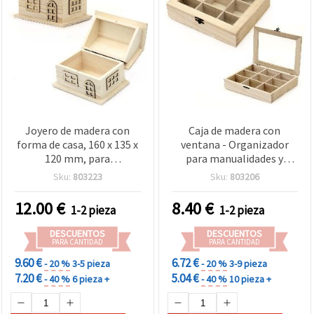
Joyero de madera con
Caja de madera con
forma de casa, 160 x 135 x
ventana - Organizador
120 mm, para
para manualidades y
manualidades y
scrapbooking, 9
Sku:
803223
Sku:
803206
decoración
compartimentos, 220 x
180 x 50 mm
12.00
€
8.40
€
1-2 pieza
1-2 pieza
DESCUENTOS
DESCUENTOS
PARA CANTIDAD
PARA CANTIDAD
9.60 €
6.72 €
- 20 %
3-5 pieza
- 20 %
3-9 pieza
7.20 €
5.04 €
- 40 %
6 pieza +
- 40 %
10 pieza +