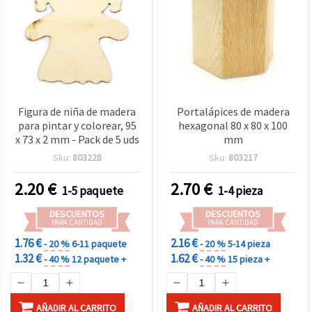
Figura de niña de madera
Portalápices de madera
para pintar y colorear, 95
hexagonal 80 x 80 x 100
x 73 x 2 mm - Pack de 5 uds
mm
Sku:
803228
Sku:
803217
2.20
€
2.70
€
1-5 paquete
1-4 pieza
DESCUENTOS
DESCUENTOS
PARA CANTIDAD
PARA CANTIDAD
1.76 €
2.16 €
- 20 %
6-11 paquete
- 20 %
5-14 pieza
1.32 €
1.62 €
- 40 %
12 paquete +
- 40 %
15 pieza +
AÑADIR AL CARRITO
AÑADIR AL CARRITO