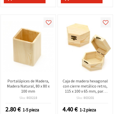
Portalápices de Madera,
Caja de madera hexagonal
Madera Natural, 80 x 80 x
con cierre metálico retro,
100 mm
115 x 100 x 65 mm, para
manualidades y
Sku:
803218
Sku:
803201
decoupage
2.80
€
4.40
€
1-5 pieza
1-2 pieza