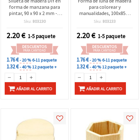
Silueta de madera DIY en
Forma de luna de madera
forma de manzana para
para colorear y
pintar, 90 x 90 x 2 mm - 5
manualidades, 100x85x2
uds
mm, pack de 5
Sku:
803230
Sku:
803233
2.20
€
2.20
€
1-5 paquete
1-5 paquete
DESCUENTOS
DESCUENTOS
PARA CANTIDAD
PARA CANTIDAD
1.76 €
1.76 €
- 20 %
6-11 paquete
- 20 %
6-11 paquete
1.32 €
1.32 €
- 40 %
12 paquete +
- 40 %
12 paquete +
AÑADIR AL CARRITO
AÑADIR AL CARRITO