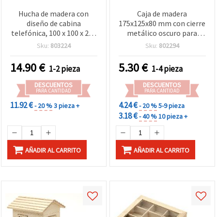
Hucha de madera con
Caja de madera
diseño de cabina
175x125x80 mm con cierre
telefónica, 100 x 100 x 220
metálico oscuro para
mm, para manualidades y
manualidades DIY
Sku:
803224
Sku:
802294
decoración
14.90
€
5.30
€
1-2 pieza
1-4 pieza
DESCUENTOS
DESCUENTOS
PARA CANTIDAD
PARA CANTIDAD
11.92 €
4.24 €
- 20 %
3 pieza +
- 20 %
5-9 pieza
3.18 €
- 40 %
10 pieza +
AÑADIR AL CARRITO
AÑADIR AL CARRITO