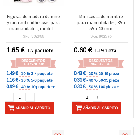
Figuras de madera de niño
Mini cesta de mimbre
y niña autoadhesivas para
para manualidades, 35 x
manualidades, modelos
55 x 40 mm
mixtos, 29~38 x 30~40 mm
Sku:
802866
Sku:
802576
- Pack de 10 uds
1.65
€
0.60
€
1-2 paquete
1-19 pieza
DESCUENTOS
DESCUENTOS
PARA CANTIDAD
PARA CANTIDAD
1.49 €
0.48 €
- 10 %
3-4 paquete
- 20 %
20-49 pieza
1.16 €
0.36 €
- 30 %
5-9 paquete
- 40 %
50-99 pieza
0.99 €
0.30 €
- 40 %
10 paquete +
- 50 %
100 pieza +
AÑADIR AL CARRITO
AÑADIR AL CARRITO