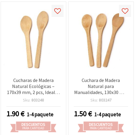
Cucharas de Madera
Cuchara de Madera
Natural Ecológicas –
Natural para
170x39 mm, 2 pcs, Ideales
Manualidades, 130x30 mm
para Manualidades,
- 2 piezas
Sku:
803248
Sku:
803247
Decoración y Proyectos
DIY Creativos
1.90
€
1.50
€
1-4 paquete
1-4 paquete
DESCUENTOS
DESCUENTOS
PARA CANTIDAD
PARA CANTIDAD