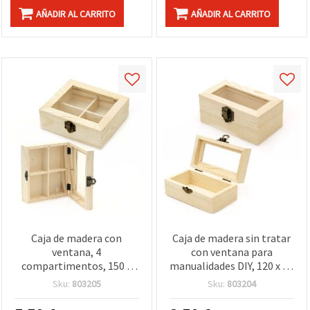
AÑADIR AL CARRITO
AÑADIR AL CARRITO
Caja de madera con
Caja de madera sin tratar
ventana, 4
con ventana para
compartimentos, 150 x
manualidades DIY, 120 x 70
130 x 50 mm para
x 50 mm
Sku:
803205
Sku:
803204
manualidades