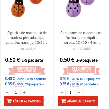
Figurita de mariquita de
Cabujones de madera con
madera pintada, tipo
forma de mariquita
cabujón, naranja, 13x10x4
morada, 13 x 10 x 4 mm -
mm - 20 piezas
Perfectos para
Sku:
122614
Sku:
122615
manualidades,
scrapbooking y
0.50
€
0.50
€
1-9 paquete
1-9 paquete
decoración DIY - Pack de
20 uds
DESCUENTOS
DESCUENTOS
PARA CANTIDAD
PARA CANTIDAD
0.40 €
0.40 €
- 20 %
10-19 paquete
- 20 %
10-19 paquete
0.35 €
0.35 €
- 30 %
20 paquete +
- 30 %
20 paquete +
AÑADIR AL CARRITO
AÑADIR AL CARRITO