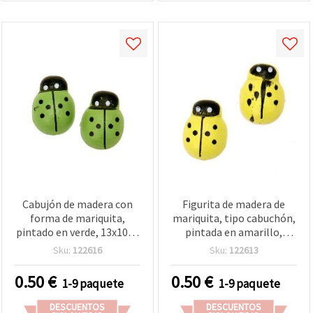
Cabujón de madera con
Figurita de madera de
forma de mariquita,
mariquita, tipo cabuchón,
pintado en verde, 13x10x4
pintada en amarillo,
mm - 20 piezas para
13x10x4 mm - 20 piezas
Sku:
122616
Sku:
122613
manualidades
0.50
€
0.50
€
1-9 paquete
1-9 paquete
DESCUENTOS
DESCUENTOS