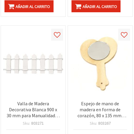
AÑADIR AL CARRITO
AÑADIR AL CARRITO
Valla de Madera
Espejo de mano de
Decorativa Blanca 900 x
madera en forma de
30 mm para Manualidades
corazón, 80 x 135 mm,
DIY
blanco, para
Sku:
803271
Sku:
803267
manualidades DIY