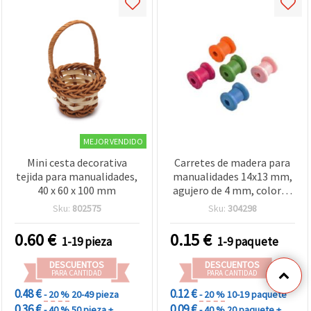
MEJOR VENDIDO
Mini cesta decorativa
Carretes de madera para
tejida para manualidades,
manualidades 14x13 mm,
40 x 60 x 100 mm
agujero de 4 mm, colores
mixtos - pack de 4
Sku:
802575
Sku:
304298
0.60
€
0.15
€
1-19 pieza
1-9 paquete
DESCUENTOS
DESCUENTOS
PARA CANTIDAD
PARA CANTIDAD
0.48 €
0.12 €
- 20 %
20-49 pieza
- 20 %
10-19 paquete
0.36 €
0.09 €
- 40 %
50 pieza +
- 40 %
20 paquete +