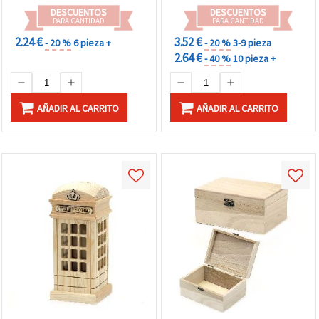
DESCUENTOS
DESCUENTOS
PARA CANTIDAD
PARA CANTIDAD
2.24 €
3.52 €
- 20 %
6 pieza +
- 20 %
3-9 pieza
2.64 €
- 40 %
10 pieza +
AÑADIR AL CARRITO
AÑADIR AL CARRITO