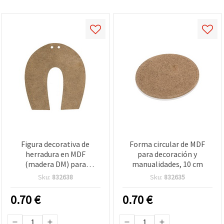
Figura decorativa de
Forma circular de MDF
herradura en MDF
para decoración y
(madera DM) para
manualidades, 10 cm
manualidades y
Sku:
832638
Sku:
832635
decoupage, 9 x 10 cm
0.70
€
0.70
€