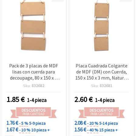
Pack de 3 placas de MDF
Placa Cuadrada Colgante
lisas con cuerda para
de MDF (DM) con Cuerda,
decoupage, 80 x 150 x 3
150 x 150 x 3 mm, Natural
mm
en Crudo – Base en Blanco
Sku:
832682
Sku:
832681
para Decoupage, Pintura,
Carteles DIY,
1.85
€
2.60
€
1-4 pieza
1-4 pieza
Manualidades y
Decoración de Pared
DESCUENTOS
DESCUENTOS
PARA CANTIDAD
PARA CANTIDAD
1.76 €
2.08 €
- 5 %
5-9 pieza
- 20 %
5-14 pieza
1.67 €
1.56 €
- 10 %
10 pieza +
- 40 %
15 pieza +