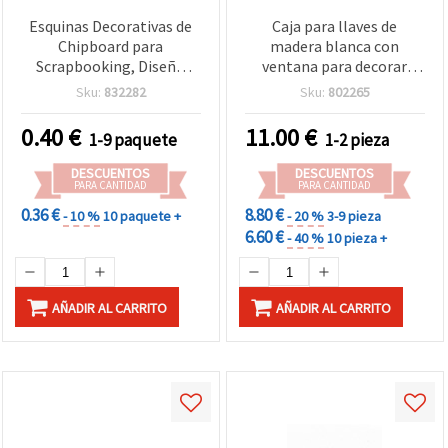
Esquinas Decorativas de
Caja para llaves de
Chipboard para
madera blanca con
Scrapbooking, Diseño
ventana para decorar
Vintage, 60 x 45 x 1 mm - 2
(DIY), 275 x 225 x 55 mm
Sku:
832282
Sku:
802265
uds.
0.40
€
11.00
€
1-9 paquete
1-2 pieza
DESCUENTOS
DESCUENTOS
PARA CANTIDAD
PARA CANTIDAD
0.36 €
8.80 €
- 10 %
10 paquete +
- 20 %
3-9 pieza
6.60 €
- 40 %
10 pieza +
AÑADIR AL CARRITO
AÑADIR AL CARRITO