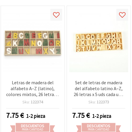
Letras de madera del
Set de letras de madera
alfabeto A–Z (latino),
del alfabeto latino A–Z,
colores mixtos, 26 letras x
26 letras x 5 uds cada una
5 piezas, para
(total 130 uds), en caja 8,5
Sku:
122374
Sku:
122373
manualidades,
x 21 x 1,5 cm
aprendizaje y decoración,
7.75
€
7.75
€
1-2 pieza
1-2 pieza
en caja organizadora 8,5 x
21 x 1,5 cm
DESCUENTOS
DESCUENTOS
PARA CANTIDAD
PARA CANTIDAD