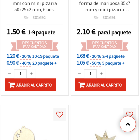
mm con mini pizarra
forma de mariposa 35x7
50x25x2 mm, 6 uds.
mm y mini pizarra
28x39x2 mm, pack de 6
Sku:
801692
Sku:
801691
para manualidades
1.50
€
2.10
€
1-9 paquete
para1 paquete
DESCUENTOS
DESCUENTOS
PARA CANTIDAD
PARA CANTIDAD
1.20 €
1.68 €
- 20 %
10-19 paquete
- 20 %
2-4 paquete
0.90 €
1.05 €
- 40 %
20 paquete +
- 50 %
5 paquete +
AÑADIR AL CARRITO
AÑADIR AL CARRITO