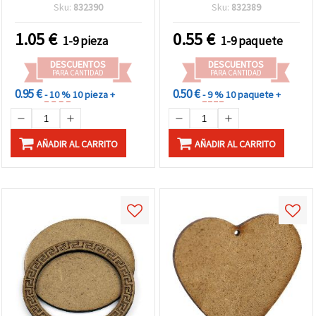
manualidades
Sku:
832390
Sku:
832389
1.05
€
0.55
€
1-9 pieza
1-9 paquete
DESCUENTOS
DESCUENTOS
PARA CANTIDAD
PARA CANTIDAD
0.95 €
0.50 €
- 10 %
10 pieza +
- 9 %
10 paquete +
AÑADIR AL CARRITO
AÑADIR AL CARRITO