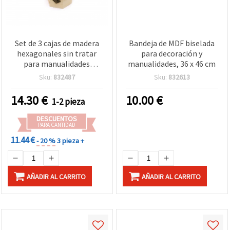
Set de 3 cajas de madera
Bandeja de MDF biselada
hexagonales sin tratar
para decoración y
para manualidades
manualidades, 36 x 46 cm
(surtidas), tamaños:
Sku:
832487
Sku:
832613
157x134x85 mm,
120x105x70 mm, 85x75x55
14.30
€
10.00
€
1-2 pieza
mm
DESCUENTOS
PARA CANTIDAD
11.44 €
- 20 %
3 pieza +
AÑADIR AL CARRITO
AÑADIR AL CARRITO