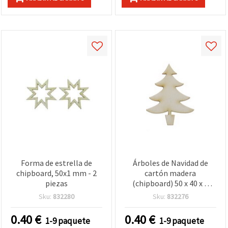
Forma de estrella de
Árboles de Navidad de
chipboard, 50x1 mm - 2
cartón madera
piezas
(chipboard) 50 x 40 x 1
mm - 2 uds.
Sku:
832280
Sku:
832276
0.40
€
0.40
€
1-9 paquete
1-9 paquete