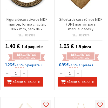
Figura decorativa de MDF
Silueta de corazón de MDF
marrón, forma circular,
(DM) marrón para
80x2 mm, pack de 2
manualidades y
unidades para
decoración, 90x105x2 mm
Sku:
832383
Sku:
832374
manualidades
1.40
€
1.05
€
1-4 paquete
1-9 pieza
DESCUENTOS
DESCUENTOS
PARA CANTIDAD
PARA CANTIDAD
1.26 €
0.95 €
- 10 %
5 paquete +
- 10 %
10 pieza +
AÑADIR AL CARRITO
AÑADIR AL CARRITO