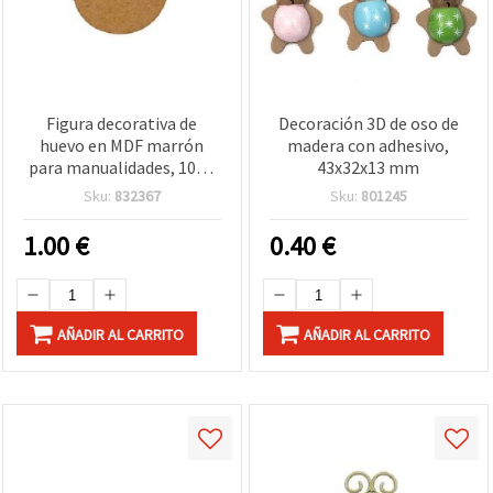
Figura decorativa de
Decoración 3D de oso de
huevo en MDF marrón
madera con adhesivo,
para manualidades, 100 x
43x32x13 mm
80 x 2 mm, base en crudo
Sku:
832367
Sku:
801245
para pintar DIY,
decoupage y decoración
1.00
€
0.40
€
de pared
AÑADIR AL CARRITO
AÑADIR AL CARRITO