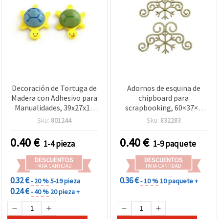
Decoración de Tortuga de
Adornos de esquina de
Madera con Adhesivo para
chipboard para
Manualidades, 39x27x13
scrapbooking, 60×37×1
mm
mm - 2 uds, elementos
Sku:
801244
Sku:
832283
para manualidades de
madera natural
0.40
€
0.40
€
1-4 pieza
1-9 paquete
DESCUENTOS
DESCUENTOS
PARA CANTIDAD
PARA CANTIDAD
0.32 €
0.36 €
- 20 %
5-19 pieza
- 10 %
10 paquete +
0.24 €
- 40 %
20 pieza +