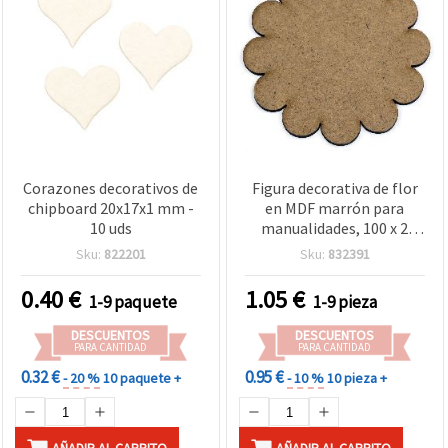
Corazones decorativos de
Figura decorativa de flor
chipboard 20x17x1 mm -
en MDF marrón para
10 uds
manualidades, 100 x 2
mm, base en crudo para
Sku:
822201
Sku:
832391
pintura DIY, decoupage y
decoración de pared
0.40
€
1.05
€
1-9 paquete
1-9 pieza
DESCUENTOS
DESCUENTOS
PARA CANTIDAD
PARA CANTIDAD
0.32 €
0.95 €
- 20 %
10 paquete +
- 10 %
10 pieza +