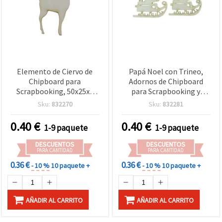
Elemento de Ciervo de
Papá Noel con Trineo,
Chipboard para
Adornos de Chipboard
Scrapbooking, 50x25x1
para Scrapbooking y
mm - 2 piezas
Manualidades, 50x60x1
Sku:
832270
Sku:
832281
mm - 2 uds
0.40
€
0.40
€
1-9 paquete
1-9 paquete
DESCUENTOS
DESCUENTOS
PARA CANTIDAD
PARA CANTIDAD
0.36 €
0.36 €
- 10 %
10 paquete +
- 10 %
10 paquete +
AÑADIR AL CARRITO
AÑADIR AL CARRITO