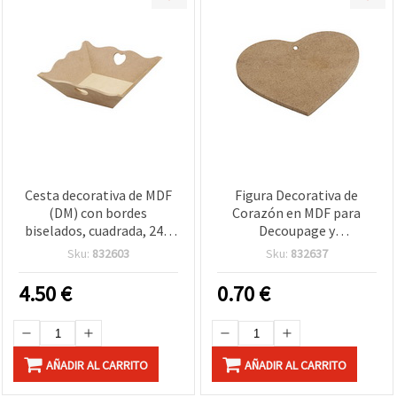
Cesta decorativa de MDF
Figura Decorativa de
(DM) con bordes
Corazón en MDF para
biselados, cuadrada, 24 x
Decoupage y
24 x 9 cm, para
Manualidades, 9,5 x 10,3
Sku:
832603
Sku:
832637
manualidades
cm
4.50
€
0.70
€
AÑADIR AL CARRITO
AÑADIR AL CARRITO