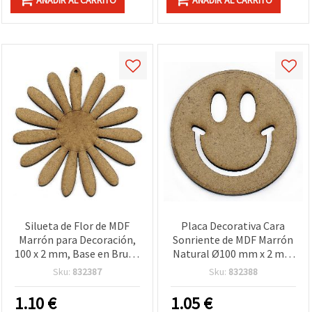
AÑADIR AL CARRITO
AÑADIR AL CARRITO
Silueta de Flor de MDF
Placa Decorativa Cara
Marrón para Decoración,
Sonriente de MDF Marrón
100 x 2 mm, Base en Bruto
Natural Ø100 mm x 2 mm
sin Acabar para Pintar,
– Base en Crudo para
Sku:
832387
Sku:
832388
Manualidades, Decoupage
Manualidades DIY,
y Decoración de Pared
Pintura, Decoupage y
1.10
€
1.05
€
Decoración de Pared