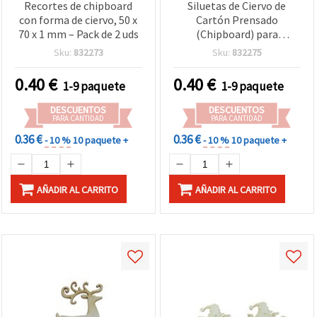
Recortes de chipboard
Siluetas de Ciervo de
con forma de ciervo, 50 x
Cartón Prensado
70 x 1 mm – Pack de 2 uds
(Chipboard) para
Scrapbooking y
Sku:
832273
Sku:
832275
Manualidades, 50×45×1
mm – 2 uds
0.40
€
0.40
€
1-9 paquete
1-9 paquete
DESCUENTOS
DESCUENTOS
PARA CANTIDAD
PARA CANTIDAD
0.36 €
0.36 €
- 10 %
10 paquete +
- 10 %
10 paquete +
AÑADIR AL CARRITO
AÑADIR AL CARRITO