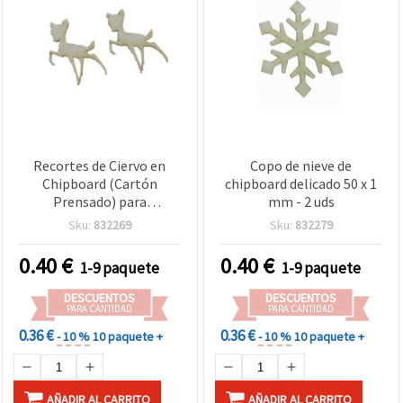
Recortes de Ciervo en
Copo de nieve de
Chipboard (Cartón
chipboard delicado 50 x 1
Prensado) para
mm - 2 uds
Manualidades y
Sku:
832269
Sku:
832279
Scrapbooking, 50x35x1
mm - 2 uds.
0.40
€
0.40
€
1-9 paquete
1-9 paquete
DESCUENTOS
DESCUENTOS
PARA CANTIDAD
PARA CANTIDAD
0.36 €
0.36 €
- 10 %
10 paquete +
- 10 %
10 paquete +
AÑADIR AL CARRITO
AÑADIR AL CARRITO