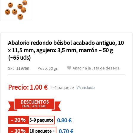
Abalorio redondo béisbol acabado antiguo, 10
x 11,5 mm, agujero: 3,5 mm, marrón – 50 g
(~65 uds)
Añadir a la lista de deseos
Sku:
119768
Peso: 50 gr.
Precio:
1.00 €
1-4 paquete
IVA incluida
DESCUENTOS
PARA CANTIDAD
- 20
0.80 €
%
5-9 paquete
- 30
0.70 €
%
10 paquete +