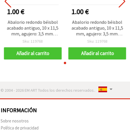
1.00 €
1.00 €
Abalorio redondo béisbol
Abalorio redondo béisbol
acabado antiguo, 10 x 11,5
acabado antiguo, 10 x 11,5
mm, agujero: 3,5 mm,
mm, agujero: 3,5 mm,
marrón – 50 g (~65 uds)
marrón – 50 g (~65 uds)
Sku: 119768
Sku: 119768
Añadir al carrito
Añadir al carrito
© 2004 - 2026 EM ART Todos los derechos reservados..
INFORMACIÓN
Sobre nosotros
Política de privacidad