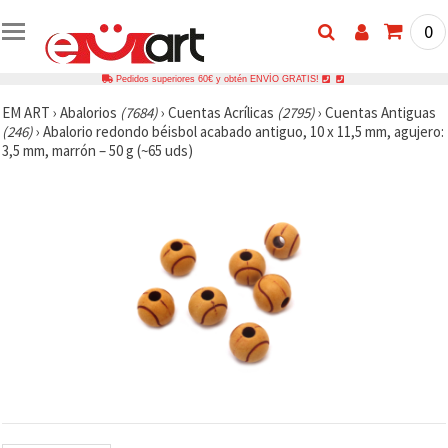
0
Pedidos superiores 60€ y obtén ENVÍO GRATIS!
EM ART
›
Abalorios
(7684)
›
Cuentas Acrílicas
(2795)
›
Cuentas Antiguas
(246)
›
Abalorio redondo béisbol acabado antiguo, 10 x 11,5 mm, agujero:
3,5 mm, marrón – 50 g (~65 uds)