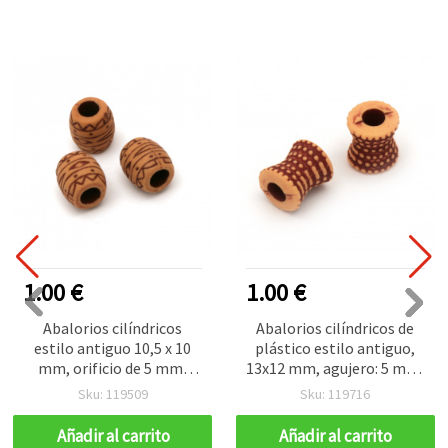
1.00 €
1.00 €
Abalorios cilíndricos
Abalorios cilíndricos de
estilo antiguo 10,5 x 10
plástico estilo antiguo,
mm, orificio de 5 mm,
13x12 mm, agujero: 5 mm,
marrón, 50 g (≈64 uds)
naranja, 50 g (~64 uds)
Sku: 119509
Sku: 119716
Añadir al carrito
Añadir al carrito