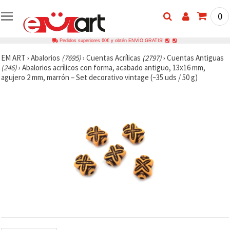
0
Pedidos superiores 60€ y obtén ENVÍO GRATIS!
EM ART
›
Abalorios
(7695)
›
Cuentas Acrílicas
(2797)
›
Cuentas Antiguas
(246)
›
Abalorios acrílicos con forma, acabado antiguo, 13x16 mm,
agujero 2 mm, marrón – Set decorativo vintage (~35 uds / 50 g)