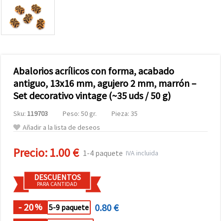
Abalorios acrílicos con forma, acabado
antiguo, 13x16 mm, agujero 2 mm, marrón –
Set decorativo vintage (~35 uds / 50 g)
Sku:
119703
Peso: 50 gr.
Pieza: 35
Añadir a la lista de deseos
Precio:
1.00 €
1-4 paquete
IVA incluida
DESCUENTOS
PARA CANTIDAD
- 20
0.80 €
%
5-9 paquete