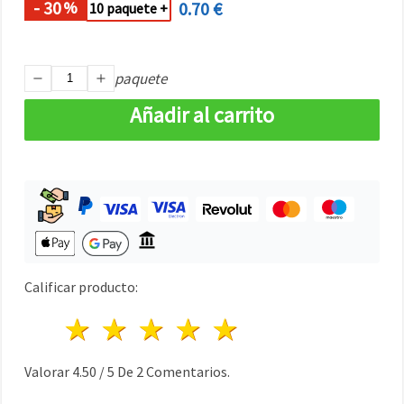
- 30
0.70 €
%
10 paquete +
paquete
Añadir al carrito
Calificar producto:
1 estrella
2 estrellas
3 estrellas
4 estrellas
5 estrellas
Valorar
4.50
/
5
De
2
Comentarios.