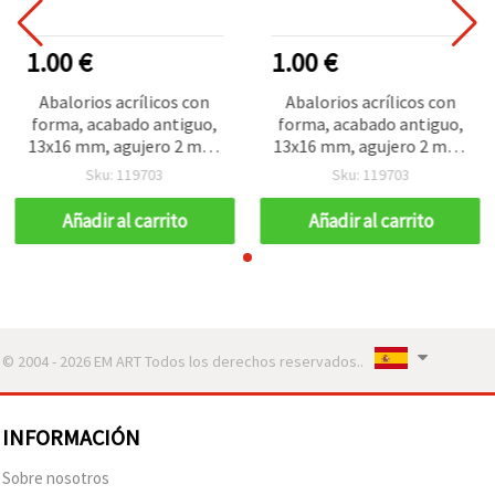
1.00 €
1.00 €
Abalorios acrílicos con
Abalorios acrílicos con
forma, acabado antiguo,
forma, acabado antiguo,
13x16 mm, agujero 2 mm,
13x16 mm, agujero 2 mm,
marrón – Set decorativo
marrón – Set decorativo
Sku: 119703
Sku: 119703
vintage (~35 uds / 50 g)
vintage (~35 uds / 50 g)
Añadir al carrito
Añadir al carrito
© 2004 - 2026 EM ART Todos los derechos reservados..
INFORMACIÓN
Sobre nosotros