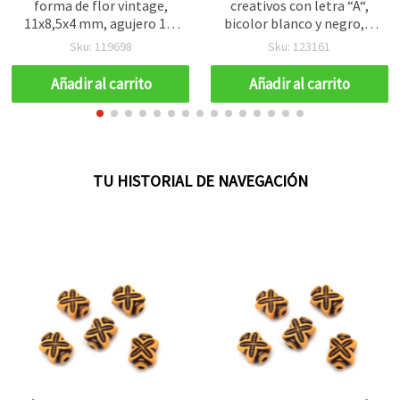
forma de flor vintage,
creativos con letra “A“,
11x8,5x4 mm, agujero 1,5
bicolor blanco y negro, 6
mm, marrón, 50 g (~225
mm, agujero 4 mm, 20 g
Sku: 119698
Sku: 123161
uds.)
(aprox. 95 piezas) – ideal
para manualidades DIY y
Añadir al carrito
Añadir al carrito
diseños personalizados
TU HISTORIAL DE NAVEGACIÓN