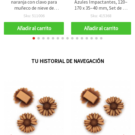
naranja con clavo para
Azules Impactantes, 120–
muñeco de nieve de
170 x 35–40 mm, Set de 10
manualidades, 14x8 mm,
– Perfectas para Disfraces
Sku: 511006
Sku: 415368
clavo 9 mm - 10 piezas
de Carnaval, Decoraciones
Atrevidas y Diseños DIY
Añadir al carrito
Añadir al carrito
Creativos
TU HISTORIAL DE NAVEGACIÓN