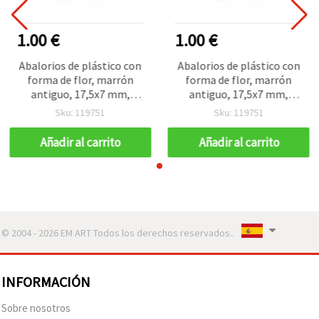
1.00 €
1.00 €
Abalorios de plástico con
Abalorios de plástico con
forma de flor, marrón
forma de flor, marrón
antiguo, 17,5x7 mm,
antiguo, 17,5x7 mm,
agujero: 8,5x2,5 mm, 50 g
agujero: 8,5x2,5 mm, 50 g
Sku: 119751
Sku: 119751
(~75 uds)
(~75 uds)
Añadir al carrito
Añadir al carrito
© 2004 - 2026 EM ART Todos los derechos reservados..
INFORMACIÓN
Sobre nosotros