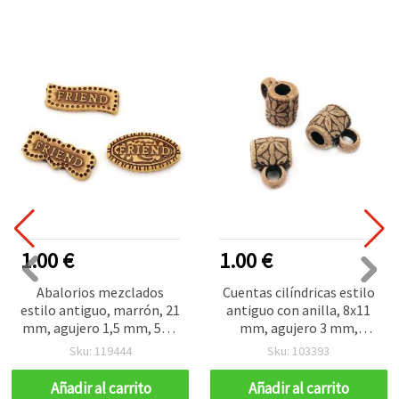
1.00 €
1.00 €
Abalorios mezclados
Cuentas cilíndricas estilo
estilo antiguo, marrón, 21
antiguo con anilla, 8x11
mm, agujero 1,5 mm, 50 g
mm, agujero 3 mm,
(~54 uds)
marrón, 50 g (≈140 uds)
Sku: 119444
Sku: 103393
para manualidades y
bisutería
Añadir al carrito
Añadir al carrito