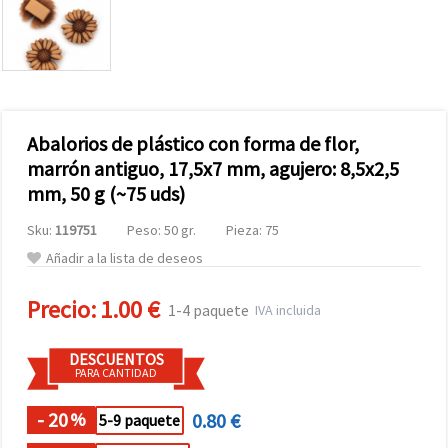
Abalorios de plástico con forma de flor,
marrón antiguo, 17,5x7 mm, agujero: 8,5x2,5
mm, 50 g (~75 uds)
Sku:
119751
Peso: 50 gr.
Pieza: 75
Añadir a la lista de deseos
Precio:
1.00 €
1-4 paquete
IVA incluida
DESCUENTOS
PARA CANTIDAD
- 20
0.80 €
%
5-9 paquete