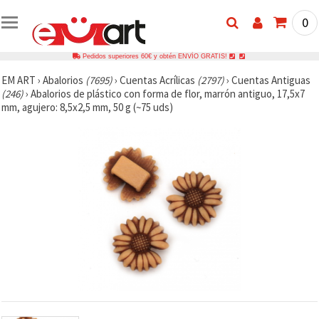
0
Pedidos superiores 60€ y obtén ENVÍO GRATIS!
EM ART
›
Abalorios
(7695)
›
Cuentas Acrílicas
(2797)
›
Cuentas Antiguas
(246)
›
Abalorios de plástico con forma de flor, marrón antiguo, 17,5x7
mm, agujero: 8,5x2,5 mm, 50 g (~75 uds)