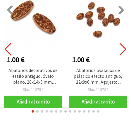
1.00 €
1.00 €
Abalorios decorativos de
Abalorios ovalados de
estilo antiguo, óvalo
plástico efecto antiguo,
plano, 28x14x5 mm,
12x9x6 mm, Agujero: 1
orificio 2,5 mm, marrón,
mm, marrón, 50 g (≈130
Sku: 119754
Sku: 119794
color madera - 50 g ~40
uds)
uds
Añadir al carrito
Añadir al carrito