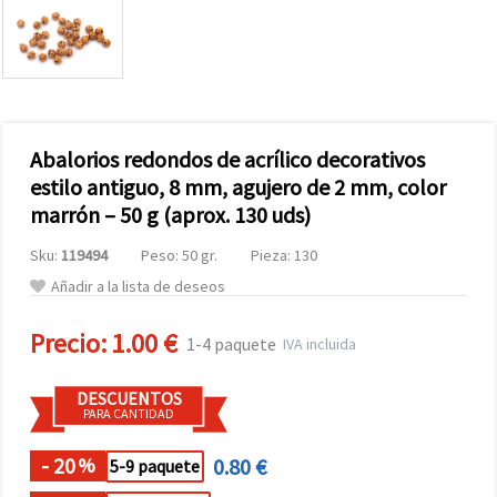
Abalorios redondos de acrílico decorativos
estilo antiguo, 8 mm, agujero de 2 mm, color
marrón – 50 g (aprox. 130 uds)
Sku:
119494
Peso: 50 gr.
Pieza: 130
Añadir a la lista de deseos
Precio:
1.00 €
1-4 paquete
IVA incluida
DESCUENTOS
PARA CANTIDAD
- 20
0.80 €
%
5-9 paquete