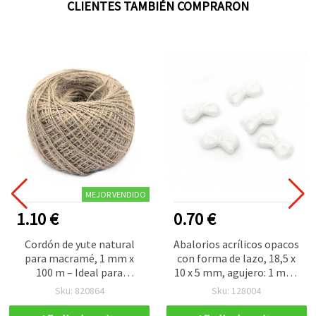
CLIENTES TAMBIÉN COMPRARON
MEJOR VENDIDO
1.10 €
0.70 €
Cordón de yute natural
Abalorios acrílicos opacos
para macramé, 1 mm x
con forma de lazo, 18,5 x
100 m – Ideal para
10 x 5 mm, agujero: 1 mm,
manualidades y proyectos
blanco - 20 g (aprox. 25
Sku: 820864
Sku: 128004
DIY creativos
uds)