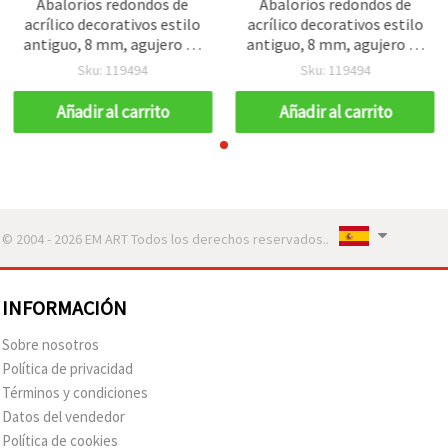
Abalorios redondos de
Abalorios redondos de
acrílico decorativos estilo
acrílico decorativos estilo
antiguo, 8 mm, agujero de
antiguo, 8 mm, agujero de
2 mm, color marrón – 50 g
2 mm, color marrón – 50 g
Sku: 119494
Sku: 119494
(aprox. 130 uds)
(aprox. 130 uds)
Añadir al carrito
Añadir al carrito
© 2004 - 2026 EM ART Todos los derechos reservados..
INFORMACIÓN
Sobre nosotros
Política de privacidad
Términos y condiciones
Datos del vendedor
Política de cookies