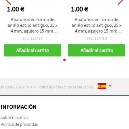
1.00 €
1.00 €
Abalorios en forma de
Abalorios en forma de
anillo estilo antiguo, 25 x
anillo estilo antiguo, 25 x
4 mm, agujero 15 mm,
4 mm, agujero 15 mm,
marrón, 50 g (~46 uds)
marrón, 50 g (~46 uds)
Sku: 119419
Sku: 119419
Añadir al carrito
Añadir al carrito
© 2004 - 2026 EM ART Todos los derechos reservados..
INFORMACIÓN
Sobre nosotros
Política de privacidad