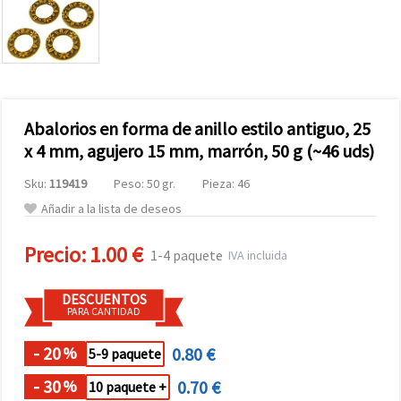
Abalorios en forma de anillo estilo antiguo, 25
x 4 mm, agujero 15 mm, marrón, 50 g (~46 uds)
Sku:
119419
Peso: 50 gr.
Pieza: 46
Añadir a la lista de deseos
Precio:
1.00 €
1-4 paquete
IVA incluida
DESCUENTOS
PARA CANTIDAD
- 20
0.80 €
%
5-9 paquete
- 30
0.70 €
%
10 paquete +