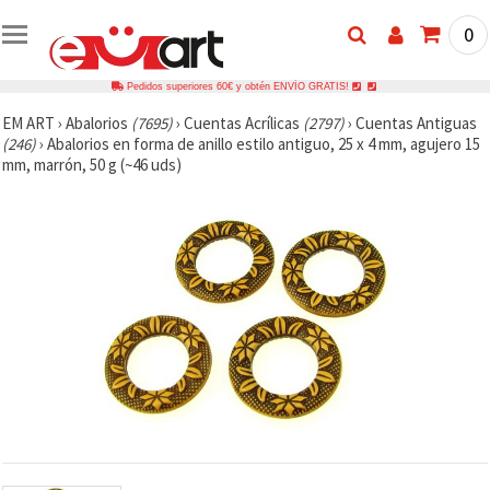
0
Pedidos superiores 60€ y obtén ENVÍO GRATIS!
EM ART
›
Abalorios
(7695)
›
Cuentas Acrílicas
(2797)
›
Cuentas Antiguas
(246)
›
Abalorios en forma de anillo estilo antiguo, 25 x 4 mm, agujero 15
mm, marrón, 50 g (~46 uds)