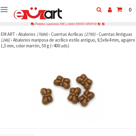
0
Pedidos superiores 60€ y obtén ENVÍO GRATIS!
EM ART
›
Abalorios
(7684)
›
Cuentas Acrílicas
(2795)
›
Cuentas Antiguas
(246)
›
Abalorios mariposa de acrílico estilo antiguo, 9,5x6x4 mm, agujero
1,5 mm, color marrón, 50 g (~400 uds)