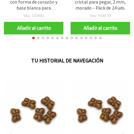
con forma de corazón y
cristal para pegar, 2 mm,
base blanca para
morado – Pack de 24 uds.
manualidades y bisutería,
Sku: 103881
Sku: 504570
10x10x6 mm, orificio: 2
mm, 50 g (~140 uds)
Añadir al carrito
Añadir al carrito
TU HISTORIAL DE NAVEGACIÓN