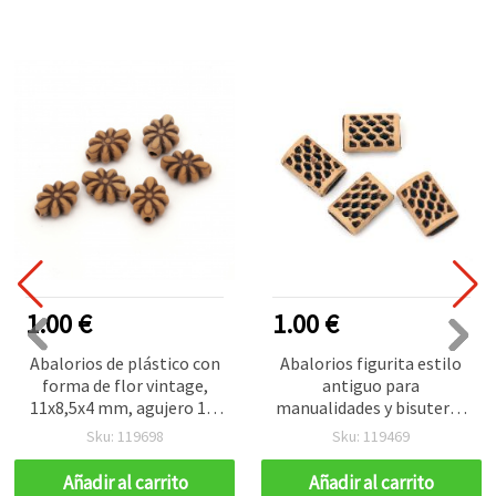
1.00 €
1.00 €
Abalorios de plástico con
Abalorios figurita estilo
forma de flor vintage,
antiguo para
11x8,5x4 mm, agujero 1,5
manualidades y bisutería,
mm, marrón, 50 g (~225
15x10x7 mm, agujero 4
Sku: 119698
Sku: 119469
uds.)
mm, marrón - 50 g (aprox.
117 uds)
Añadir al carrito
Añadir al carrito