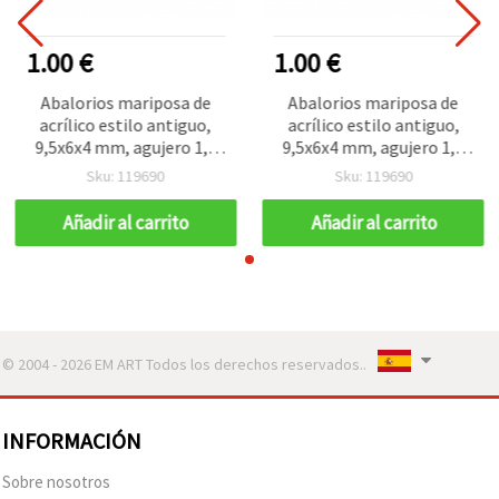
1.00 €
1.00 €
Abalorios mariposa de
Abalorios mariposa de
acrílico estilo antiguo,
acrílico estilo antiguo,
9,5x6x4 mm, agujero 1,5
9,5x6x4 mm, agujero 1,5
mm, color marrón, 50 g
mm, color marrón, 50 g
Sku: 119690
Sku: 119690
(~400 uds)
(~400 uds)
Añadir al carrito
Añadir al carrito
© 2004 - 2026 EM ART Todos los derechos reservados..
INFORMACIÓN
Sobre nosotros