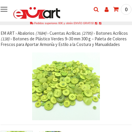
0
Pedidos superiores 60€ y obtén ENVÍO GRATIS!
EM ART
›
Abalorios
(7684)
›
Cuentas Acrílicas
(2795)
›
Botones Acrílicos
(138)
›
Botones de Plástico Verdes 9–30 mm 300 g – Paleta de Colores
Frescos para Aportar Armonía y Estilo a la Costura y Manualidades