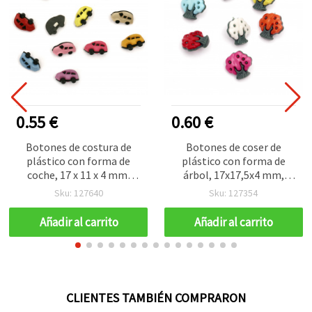
0.55 €
0.60 €
Botones de costura de
Botones de coser de
plástico con forma de
plástico con forma de
coche, 17 x 11 x 4 mm,
árbol, 17x17,5x4 mm,
agujero: 3 mm, colores
orificio 2,5x4 mm, colores
Sku: 127640
Sku: 127354
surtidos - 20 uds
mixtos - 20 piezas
Añadir al carrito
Añadir al carrito
CLIENTES TAMBIÉN COMPRARON