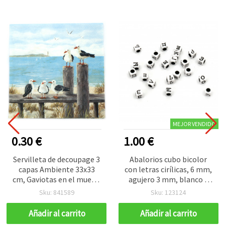
MEJOR VENDIDO
0.30 €
1.00 €
Servilleta de decoupage 3
Abalorios cubo bicolor
capas Ambiente 33x33
con letras cirílicas, 6 mm,
cm, Gaviotas en el muelle
agujero 3 mm, blanco y
- 1 unidad
negro, 20 g (~125 uds)
Sku: 841589
Sku: 123124
Añadir al carrito
Añadir al carrito