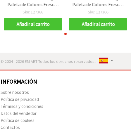
Paleta de Colores Frescos
Paleta de Colores Frescos
para Aportar Armonía y
para Aportar Armonía y
Sku: 127366
Sku: 127366
Estilo a la Costura y
Estilo a la Costura y
Manualidades
Manualidades
Añadir al carrito
Añadir al carrito
© 2004 - 2026 EM ART Todos los derechos reservados..
INFORMACIÓN
Sobre nosotros
Política de privacidad
Términos y condiciones
Datos del vendedor
Política de cookies
Contactos