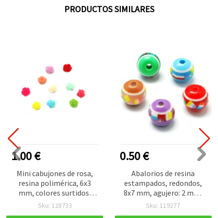
PRODUCTOS SIMILARES
1.00 €
0.50 €
Mini cabujones de rosa,
Abalorios de resina
resina polimérica, 6x3
estampados, redondos,
mm, colores surtidos,
8x7 mm, agujero: 2 mm,
pack de 50 para
colores surtidos (MIX) - 20
Sku: 128733
Sku: 119277
decoración, bisutería,
unidades