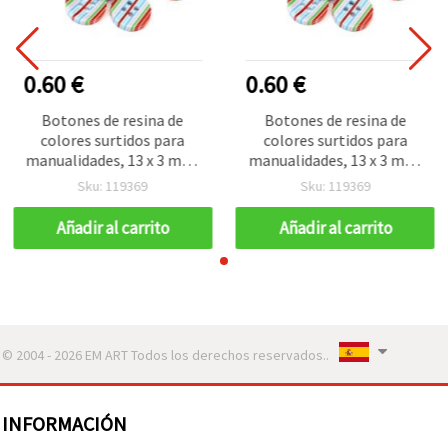
0.60 €
0.60 €
Botones de resina de
Botones de resina de
colores surtidos para
colores surtidos para
manualidades, 13 x 3 mm,
manualidades, 13 x 3 mm,
agujero de 1 mm - Pack de
agujero de 1 mm - Pack de
Sku: 119369
Sku: 119369
10 uds.
10 uds.
Añadir al carrito
Añadir al carrito
© 2004 - 2026 EM ART Todos los derechos reservados..
INFORMACIÓN