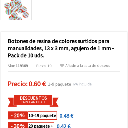
Botones de resina de colores surtidos para
manualidades, 13 x 3 mm, agujero de 1 mm -
Pack de 10 uds.
Añadir a la lista de deseos
Sku:
119369
Pieza: 10
Precio:
0.60 €
1-9 paquete
IVA incluida
DESCUENTOS
PARA CANTIDAD
- 20
0.48 €
%
10-19 paquete
- 30
0.42 €
%
20 paquete +