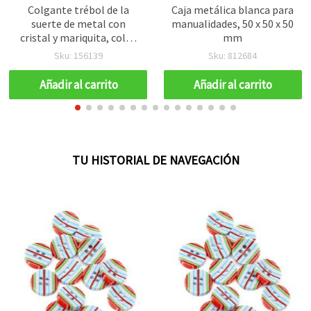
Colgante trébol de la
Caja metálica blanca para
suerte de metal con
manualidades, 50 x 50 x 50
cristal y mariquita, color
mm
plata, 25x22x3,5 mm,
Sku: 156139
Sku: 812684
pack de 2 – talismán
moderno para bisutería,
Añadir al carrito
Añadir al carrito
manualidades y
accesorios
TU HISTORIAL DE NAVEGACIÓN