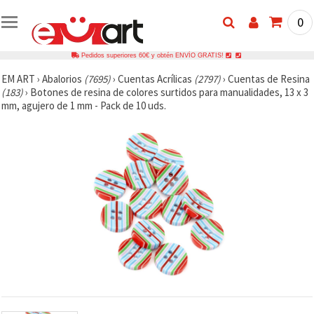
0
Pedidos superiores 60€ y obtén ENVÍO GRATIS!
EM ART
›
Abalorios
(7695)
›
Cuentas Acrílicas
(2797)
›
Cuentas de Resina
(183)
›
Botones de resina de colores surtidos para manualidades, 13 x 3
mm, agujero de 1 mm - Pack de 10 uds.