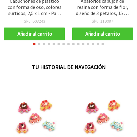
Cabuchones de plástico
Abalorios cabujón de
con forma de oso, colores
resina con forma de flor,
surtidos, 2,5 x 1 cm - Pack
diseño de 3 pétalos, 15 x 5
de 10
mm, colores mixtos - 10
Sku: 603243
Sku: 119087
piezas
Añadir al carrito
Añadir al carrito
TU HISTORIAL DE NAVEGACIÓN