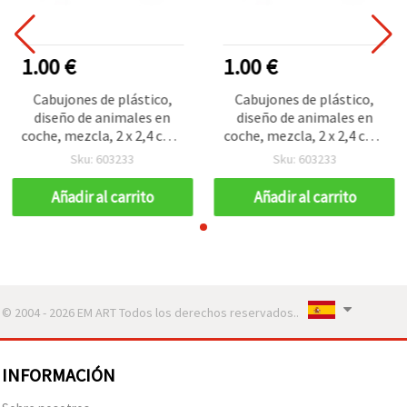
1.00 €
1.00 €
Cabujones de plástico,
Cabujones de plástico,
diseño de animales en
diseño de animales en
coche, mezcla, 2 x 2,4 cm -
coche, mezcla, 2 x 2,4 cm -
5 piezas
5 piezas
Sku: 603233
Sku: 603233
Añadir al carrito
Añadir al carrito
© 2004 - 2026 EM ART Todos los derechos reservados..
INFORMACIÓN