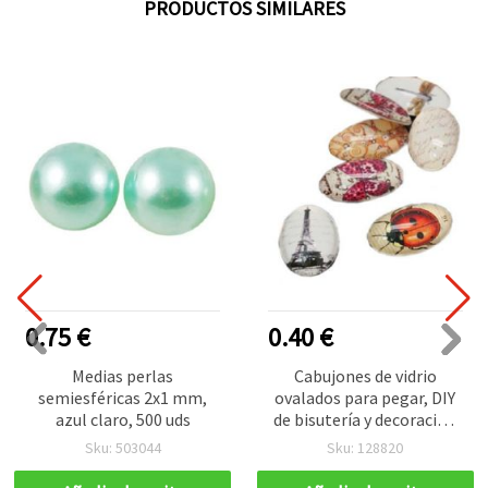
PRODUCTOS SIMILARES
0.75 €
0.40 €
Medias perlas
Cabujones de vidrio
semiesféricas 2x1 mm,
ovalados para pegar, DIY
azul claro, 500 uds
de bisutería y decoración
de ropa, colores
Sku: 503044
Sku: 128820
mezclados, 18x13x6 mm