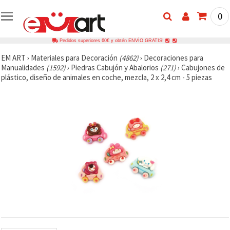
0
Pedidos superiores 60€ y obtén ENVÍO GRATIS!
EM ART
›
Materiales para Decoración
(4862)
›
Decoraciones para
Manualidades
(1592)
›
Piedras Cabujón y Abalorios
(271)
›
Cabujones de
plástico, diseño de animales en coche, mezcla, 2 x 2,4 cm - 5 piezas