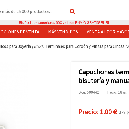
Pedidos superiores 60€ y obtén ENVÍO GRATIS!
OCIONES DE VENTA
MÁS VENDIDOS
VENTA AL POR MAYO
licos para Joyería
(1073)
›
Terminales para Cordón y Pinzas para Cintas
(2
Capuchones termi
bisutería y manu
Sku:
500442
Peso: 18 gr.
Precio:
1.00 €
1-9 