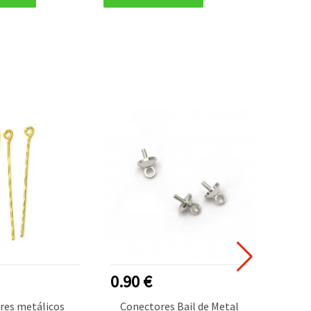
0.90 €
1.50
res metálicos
Conectores Bail de Metal
Cuen