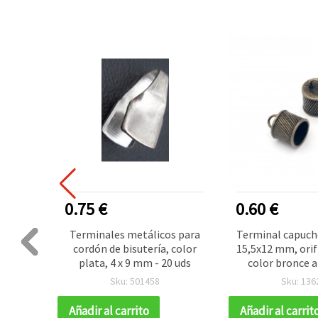
0.75 €
0.60 €
dón de
Terminales metálicos para
Terminal capuch
grafito
cordón de bisutería, color
15,5x12 mm, orif
plata, 4 x 9 mm - 20 uds
color bronce a
pieza
Sku: 501458
Sku: 136
Añadir al carrito
Añadir al carrit