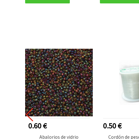
R VENDIDO
0.60 €
0.50 €
elina
Abalorios de vidrio
Cordón de pesc