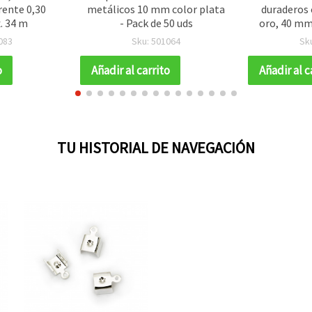
rente 0,30
metálicos 10 mm color plata
duraderos 
. 34 m
- Pack de 50 uds
oro, 40 mm 
(10 g), 
083
Sku: 501064
Sk
bisutería
o
Añadir al carrito
Añadir al c
TU HISTORIAL DE NAVEGACIÓN