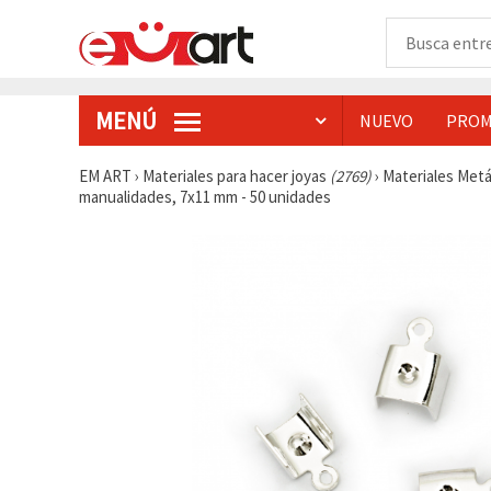
MENÚ
NUEVO
PROM
EM ART
›
Materiales para hacer joyas
(2769)
›
Materiales Metá
manualidades, 7x11 mm - 50 unidades