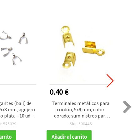
0.40 €
0.80
antes (bail) de
Terminales metálicos para
Term
,5x8 mm, agujero
cordón, 5x9 mm, color
ace
 plata - 10 uds
dorado, suministros para
acaba
bisutería y
bisutería y manualidades,
m
u: 525029
Sku: 500446
ualidades
aprox. 50 uds
arrito
Añadir al carrito
Añadir