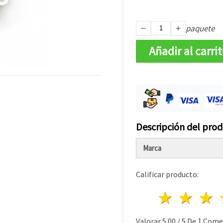
paquete
Añadir al carri
Descripción del pro
Marca
Calificar producto:
1 estre
2 es
Valorar
5.00
/
5
De
1
Comen