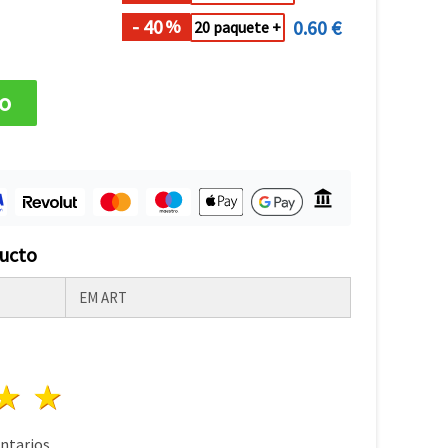
- 40
0.60 €
%
20 paquete +
to
ducto
EM ART
lla
trellas
3 estrellas
4 estrellas
5 estrellas
tarios.