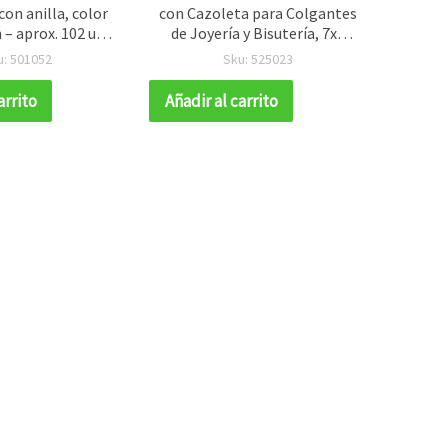
con anilla, color
con Cazoleta para Colgantes
forma 
– aprox. 102 uds
de Joyería y Bisutería, 7x5
6x4 mm
perfectos para
mm, Agujero: 1,5 mm, Color
u: 501052
Sku: 525023
 y manualidades
blanco - 20 uds
arrito
Añadir al carrito
Añadir