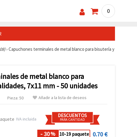
0
R
08)
›
Capuchones terminales de metal blanco para bisutería y
nales de metal blanco para
alidades, 7x11 mm - 50 unidades
Añadir a la lista de deseos
Pieza: 50
DESCUENTOS
paquete
IVA incluida
PARA CANTIDAD
- 30
0.70 €
%
10-19 paquete