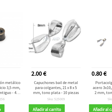
2.00 €
0.80 €
ón metálico
Capuchones bail de metal
Portacolg
icio 3,5 mm,
para colgantes, 21 x 8 x 5
acero 3x10
ntiguo - 4
mm, tono plata - 10 piezas
2 mm, tono
s
para 
256
Sku: 525009
Sk
man
o
Añadir al carrito
Añadir al c