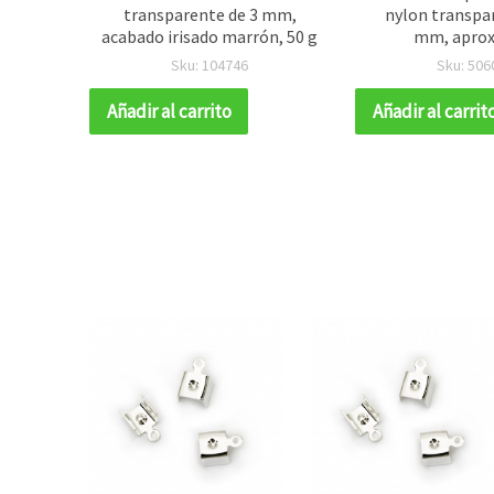
 mm,
transparente de 3 mm,
nylon transpa
 x 1 m,
acabado irisado marrón, 50 g
mm, aprox
res y
Sku: 104746
Sku: 506
echo a
Añadir al carrito
Añadir al carrit