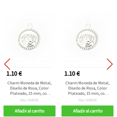
1.10 €
1.10 €
Charm Moneda de Metal,
Charm Moneda de Metal,
Diseño de Rosa, Color
Diseño de Rosa, Color
Plateado, 15 mm, con
Plateado, 15 mm, con
Anilla, 50 unidades, para
Anilla, 50 unidades, para
Sku: 504595
Sku: 504595
Abalorios y Manualidades
Abalorios y Manualidades
Añadir al carrito
Añadir al carrito