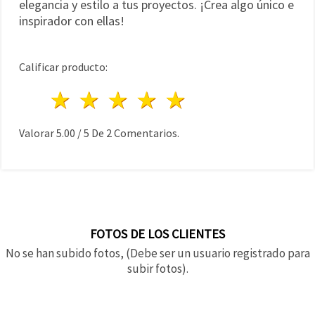
elegancia y estilo a tus proyectos. ¡Crea algo único e
inspirador con ellas!
Calificar producto:
1 estrella
2 estrellas
3 estrellas
4 estrellas
5 estrellas
Valorar
5.00
/
5
De
2
Comentarios.
FOTOS DE LOS CLIENTES
No se han subido fotos, (Debe ser un usuario registrado para
subir fotos).