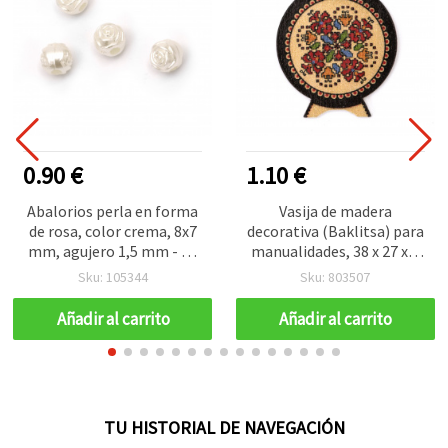
0.90 €
1.10 €
Abalorios perla en forma
Vasija de madera
de rosa, color crema, 8x7
decorativa (Baklitsa) para
mm, agujero 1,5 mm - 20
manualidades, 38 x 27 x 2
g (≈84 uds)
mm - 10 uds
Sku: 105344
Sku: 803507
Añadir al carrito
Añadir al carrito
TU HISTORIAL DE NAVEGACIÓN