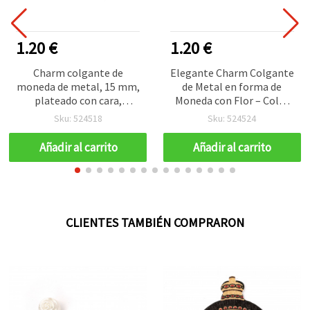
1.20 €
1.20 €
Charm colgante de
Elegante Charm Colgante
moneda de metal, 15 mm,
de Metal en forma de
plateado con cara,
Moneda con Flor – Color
agujero 1 mm - Pack de 50
Plata, 15 mm, Agujero 1,5
Sku: 524518
Sku: 524524
uds.
mm, Pack 50 uds
Añadir al carrito
Añadir al carrito
CLIENTES TAMBIÉN COMPRARON