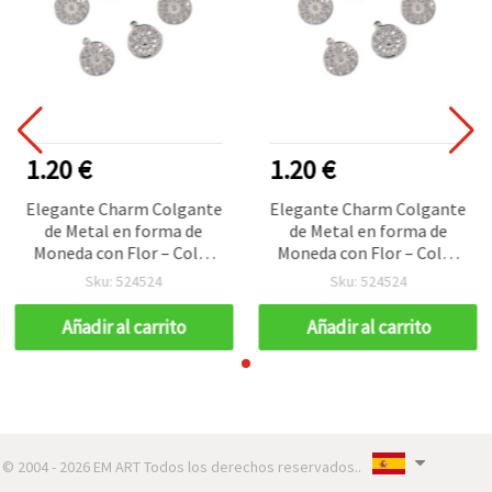
1.20 €
1.20 €
Elegante Charm Colgante
Elegante Charm Colgante
de Metal en forma de
de Metal en forma de
Moneda con Flor – Color
Moneda con Flor – Color
Plata, 15 mm, Agujero 1,5
Plata, 15 mm, Agujero 1,5
Sku: 524524
Sku: 524524
mm, Pack 50 uds
mm, Pack 50 uds
Añadir al carrito
Añadir al carrito
© 2004 - 2026 EM ART Todos los derechos reservados..