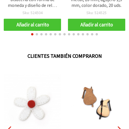
moneda y diseño de reloj,
mm, color dorado, 20 uds.
15 mm, tono plateado,
Sku: 524504
Sku: 524525
con anilla - 50 piezas
Añadir al carrito
Añadir al carrito
CLIENTES TAMBIÉN COMPRARON