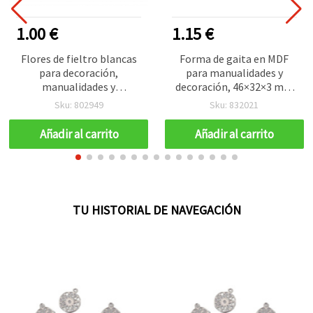
1.00 €
1.15 €
Flores de fieltro blancas
Forma de gaita en MDF
para decoración,
para manualidades y
manualidades y
decoración, 46×32×3 mm
scrapbooking, 29 x 29 mm
– Pack de 5 unidades
Sku: 802949
Sku: 832021
- 10 unidades
Añadir al carrito
Añadir al carrito
TU HISTORIAL DE NAVEGACIÓN