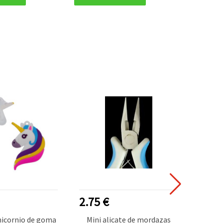
2.75 €
0.75
nicornio de goma
Mini alicate de mordazas
Eleme