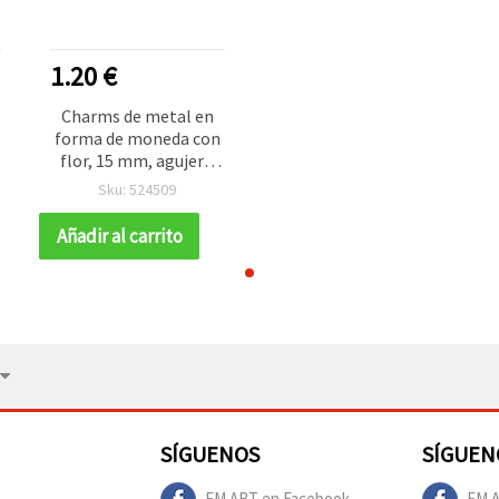
1.20 €
Charms de metal en
forma de moneda con
flor, 15 mm, agujero
1,5 mm, color plata -
Sku: 524509
50 uds.
Añadir al carrito
SÍGUENOS
SÍGUEN
EM ART en Facebook
EM A