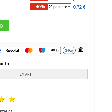
- 40
0.72 €
%
20 paquete +
to
ducto
EM ART
lla
trellas
3 estrellas
4 estrellas
5 estrellas
tarios.