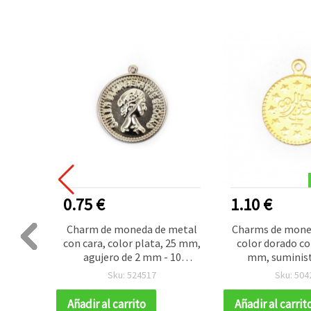
R VENDIDO
0.75 €
1.10 €
 metal
Charm de moneda de metal
Charms de mone
 plata,
con cara, color plata, 25 mm,
color dorado con
m - 50
agujero de 2 mm - 10
mm, suminist
unidades
bisutería, man
Sku: 524517
Sku: 504
decoración DIY 
Añadir al carrito
Añadir al carrit