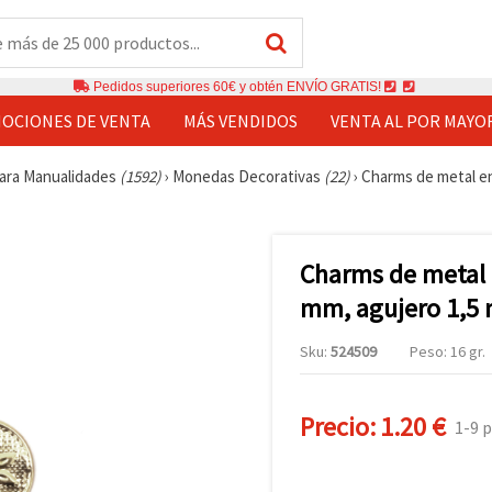
Pedidos superiores 60€ y obtén ENVÍO GRATIS!
OCIONES DE VENTA
MÁS VENDIDOS
VENTA AL POR MAYO
ara Manualidades
(1592)
›
Monedas Decorativas
(22)
›
Charms de metal en
Charms de metal 
mm, agujero 1,5 m
Sku:
524509
Peso: 16 gr.
Precio:
1.20 €
1-9 