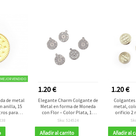
MEJOR VENDIDO
1.20 €
1.20 €
da de metal
Elegante Charm Colgante de
Colgantes
 anilla, 15
Metal en forma de Moneda
metal, col
ros para
con Flor – Color Plata, 15
orificio 2
ualidades y
mm, Agujero 1,5 mm, Pack
u
238
Sku: 524524
Sk
— 50 piezas
50 uds
o
Añadir al carrito
Añadir al c