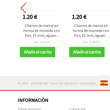
1.20 €
1.20 €
Charms de metal en
Charms de metal en
forma de moneda con
forma de moneda con
flor, 15 mm, agujero
flor, 15 mm, agujero
1,5 mm, color plata -
1,5 mm, color plata -
Sku: 524509
Sku: 524509
50 uds.
50 uds.
Añadir al carrito
Añadir al carrito
© 2004 - 2026 EM ART Todos los derechos reservados..
INFORMACIÓN
Sobre nosotros
Contactos