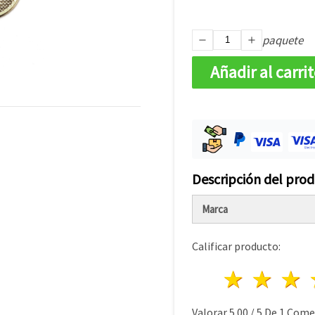
paquete
Añadir al carri
Descripción del pro
Marca
Calificar producto:
1 estre
2 es
Valorar
5.00
/
5
De
1
Comen