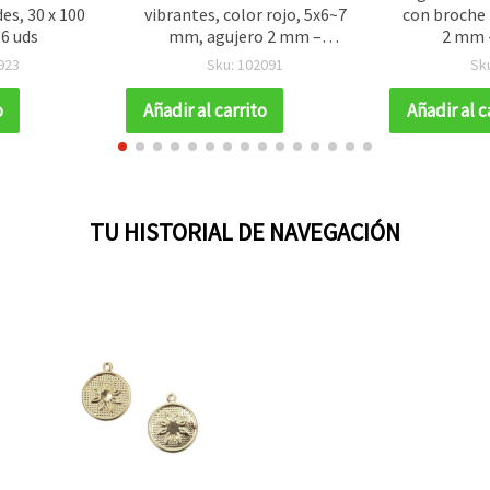
es, 30 x 100
vibrantes, color rojo, 5x6~7
con broche t
 6 uds
mm, agujero 2 mm –
2 mm -
paquete de 50 g (~750 uds)
923
Sku: 102091
Sk
para manualidades y
bisutería
o
Añadir al carrito
Añadir al c
TU HISTORIAL DE NAVEGACIÓN