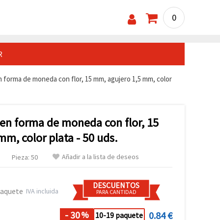
0
R
 forma de moneda con flor, 15 mm, agujero 1,5 mm, color
en forma de moneda con flor, 15
m, color plata - 50 uds.
Añadir a la lista de deseos
Pieza: 50
DESCUENTOS
paquete
IVA incluida
PARA CANTIDAD
- 30
0.84 €
%
10-19 paquete