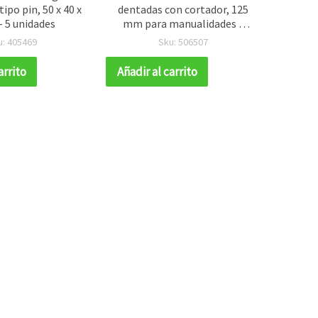
ipo pin, 50 x 40 x
dentadas con cortador, 125
redo
 5 unidades
mm para manualidades y
25x3 m
bisutería
u: 405469
Sku: 506507
arrito
Añadir al carrito
Añadir