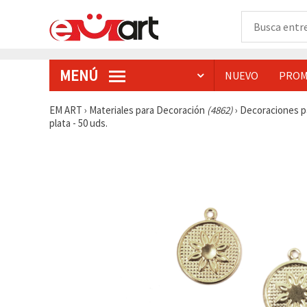
MENÚ
NUEVO
PROM
EM ART
›
Materiales para Decoración
(4862)
›
Decoraciones p
plata - 50 uds.