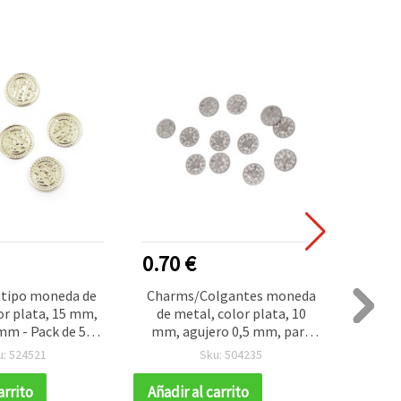
0.70 €
0.90
 tipo moneda de
Charms/Colgantes moneda
Char
or plata, 15 mm,
de metal, color plata, 10
con D
 mm - Pack de 50
mm, agujero 0,5 mm, para
Plat
nidades
bisutería DIY, ropa y
u: 524521
Sku: 504235
decoración de manualidades
– 50 unidades
arrito
Añadir al carrito
Añadir