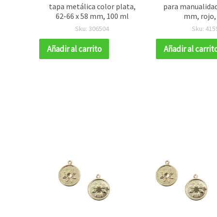
os 74 x
tapa metálica color plata,
para manualidad
ástico,
62-66 x 58 mm, 100 ml
mm, rojo,
l para
Sku: 306504
Sku: 415
o,
nistros
Añadir al carrito
Añadir al carrit
Y)