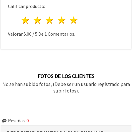
Calificar producto:
1 estrella
2 estrellas
3 estrellas
4 estrellas
5 estrellas
Valorar
5.00
/
5
De
1
Comentarios.
FOTOS DE LOS CLIENTES
No se han subido fotos, (Debe ser un usuario registrado para
subir fotos).
Reseñas:
0