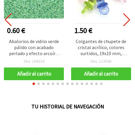
0.60 €
1.50 €
Abalorios de vidrio verde
Colgantes de chupete de
pálido con acabado
cristal acrílico, colores
perlado y efecto arcoíris
surtidos, 19x10 mm,
iridiscente, 2 mm, tira de
agujero: 4,5 mm, 50 g (~70
Sku: 104218
Sku: 113568
50 g – ideal para
uds.)
decoración, manualidades
Añadir al carrito
Añadir al carrito
y bisutería
TU HISTORIAL DE NAVEGACIÓN