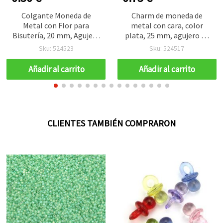
Colgante Moneda de
Charm de moneda de
Metal con Flor para
metal con cara, color
Bisutería, 20 mm, Agujero
plata, 25 mm, agujero de
1,5 mm, Color Oro - 10
2 mm - 10 unidades
Sku: 524523
Sku: 524517
piezas
Añadir al carrito
Añadir al carrito
CLIENTES TAMBIÉN COMPRARON