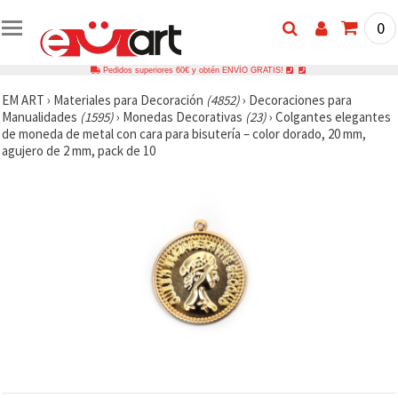
0
Pedidos superiores 60€ y obtén ENVÍO GRATIS!
EM ART
›
Materiales para Decoración
(4852)
›
Decoraciones para
Manualidades
(1595)
›
Monedas Decorativas
(23)
›
Colgantes elegantes
de moneda de metal con cara para bisutería – color dorado, 20 mm,
agujero de 2 mm, pack de 10