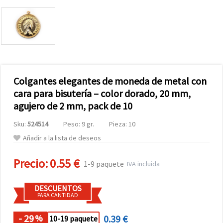
Colgantes elegantes de moneda de metal con
cara para bisutería – color dorado, 20 mm,
agujero de 2 mm, pack de 10
Sku:
524514
Peso: 9 gr.
Pieza: 10
Añadir a la lista de deseos
Precio:
0.55 €
1-9 paquete
IVA incluida
DESCUENTOS
PARA CANTIDAD
- 29
0.39 €
%
10-19 paquete