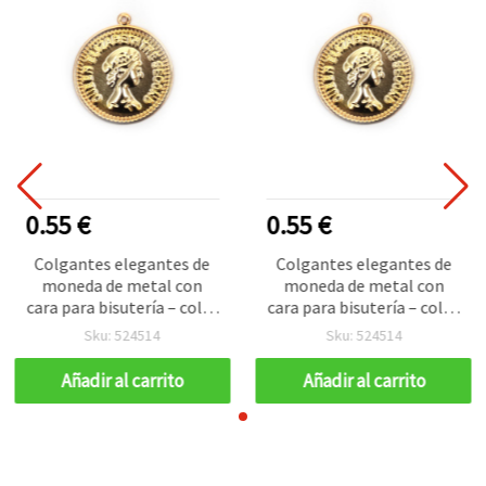
0.55 €
0.55 €
Colgantes elegantes de
Colgantes elegantes de
moneda de metal con
moneda de metal con
cara para bisutería – color
cara para bisutería – color
dorado, 20 mm, agujero
dorado, 20 mm, agujero
Sku: 524514
Sku: 524514
de 2 mm, pack de 10
de 2 mm, pack de 10
Añadir al carrito
Añadir al carrito