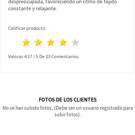
despreocupada, favoreciendo un ritmo de tejido
constante y relajante.
Calificar producto:
1 estrella
2 estrellas
3 estrellas
4 estrellas
5 estrellas
Valorar
4.17
/
5
De
23
Comentarios.
FOTOS DE LOS CLIENTES
No se han subido fotos, (Debe ser un usuario registrado para
subir fotos).