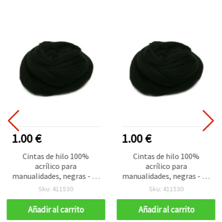
1.00 €
1.00 €
Cintas de hilo 100%
Cintas de hilo 100%
acrílico para
acrílico para
manualidades, negras - 50
manualidades, negras - 50
(~2,9 metros)
(~2,9 metros)
Sku: 411530
Sku: 411530
Añadir al carrito
Añadir al carrito