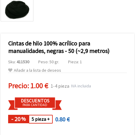
Cintas de hilo 100% acrílico para
manualidades, negras - 50 (~2,9 metros)
Sku:
411530
Peso: 50 gr.
Pieza: 1
Añadir a la lista de deseos
Precio:
1.00 €
1-4 pieza
IVA incluida
DESCUENTOS
PARA CANTIDAD
- 20
0.80 €
%
5 pieza +