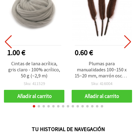
1.00 €
0.60 €
Cintas de lana acrílica,
Plumas para
gris claro - 100% acrílico,
manualidades 100~150 x
50 g (~2,9 m)
15~20 mm, marrón oscuro
- Pack de 10 uds
Sku: 411529
Sku: 416004
Añadir al carrito
Añadir al carrito
TU HISTORIAL DE NAVEGACIÓN