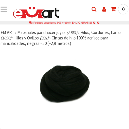
0
Pedidos superiores 60€ y obtén ENVÍO GRATIS!
EM ART
›
Materiales para hacer joyas
(2769)
›
Hilos, Cordones, Lanas
(1090)
›
Hilos y Ovillos
(331)
›
Cintas de hilo 100% acrílico para
manualidades, negras - 50 (~2,9 metros)