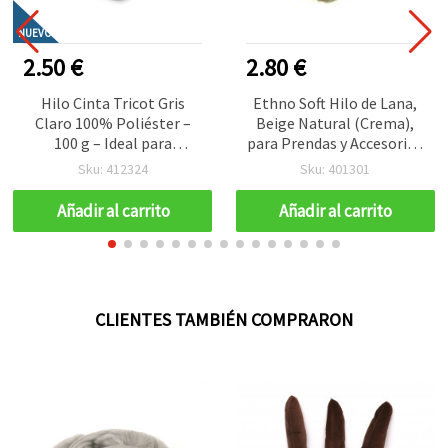
NUEVO
2.50 €
2.80 €
Hilo Cinta Tricot Gris
Ethno Soft Hilo de Lana,
Claro 100% Poliéster –
Beige Natural (Crema),
100 g – Ideal para
para Prendas y Accesorios
Ganchillo, Punto y
de Punto Hechos a Mano,
Sku: 412324
Sku: 401301
Manualidades DIY
100 g – 170 m
Creativas
Añadir al carrito
Añadir al carrito
CLIENTES TAMBIÉN COMPRARON