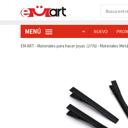
MENÚ
NUEVO
PROM
EM ART
›
Materiales para hacer joyas
(2776)
›
Materiales Metá