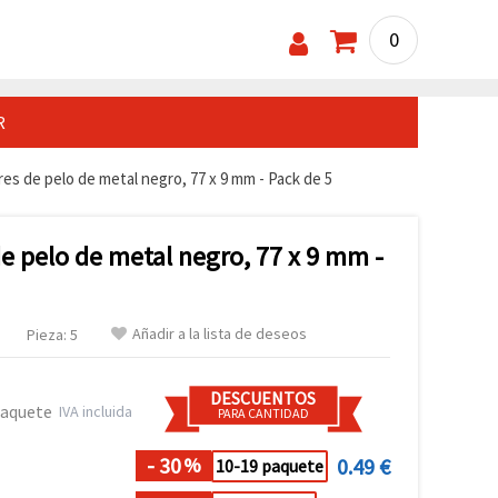
0
R
es de pelo de metal negro, 77 x 9 mm - Pack de 5
e pelo de metal negro, 77 x 9 mm -
Añadir a la lista de deseos
Pieza: 5
DESCUENTOS
paquete
IVA incluida
PARA CANTIDAD
- 30
0.49 €
%
10-19 paquete