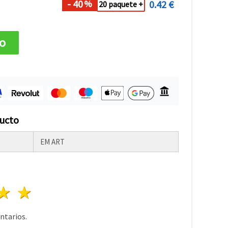
- 40
0.42 €
%
20 paquete +
to
ducto
EM ART
lla
trellas
3 estrellas
4 estrellas
5 estrellas
tarios.