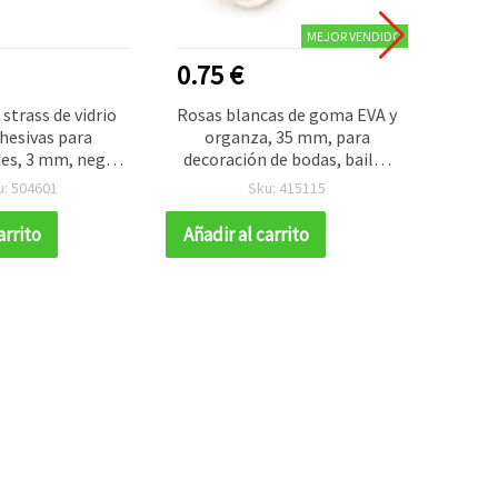
MEJOR VENDIDO
0.75 €
1.40
 strass de vidrio
Rosas blancas de goma EVA y
Arc
hesivas para
organza, 35 mm, para
manual
es, 3 mm, negro,
decoración de bodas, bailes
(≈105 uds)
de graduación y
u: 504601
Sku: 415115
manualidades - 10 piezas
arrito
Añadir al carrito
Añadir