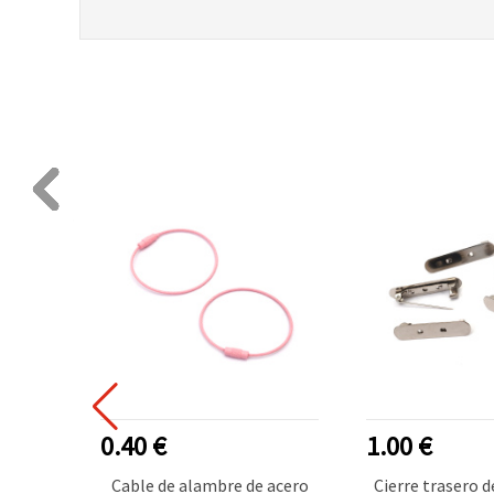
0.40 €
1.00 €
o con
Cable de alambre de acero
Cierre trasero 