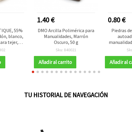
1.40 €
0.80 €
NTIQUE, 55%
DMO Arcilla Polimérica para
Piedras de
dón, blanco,
Manualidades, Marrón
autoad
ara tejer,
Oscuro, 50 g
manualidad
nualidades
2 g 
302
Sku: 840021
Sk
o
Añadir al carrito
Añadir al c
TU HISTORIAL DE NAVEGACIÓN