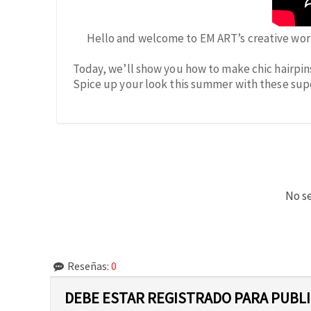
Hello and welcome to EM ART’s creative wo
Today, we’ll show you how to make chic hairpins
Spice up your look this summer with these supe
No se
Reseñas:
0
DEBE ESTAR REGISTRADO PARA PUBL