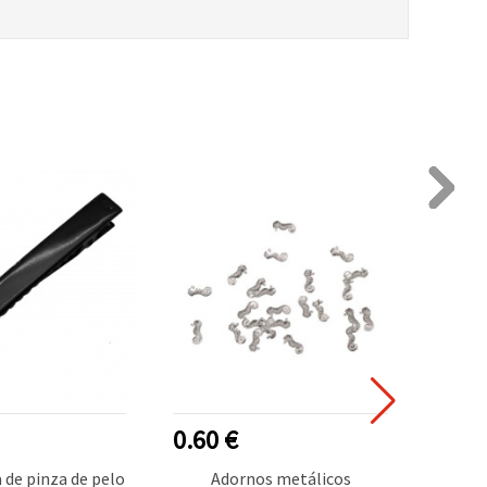
0.60 €
0.70
a de pinza de pelo
Adornos metálicos
Decor