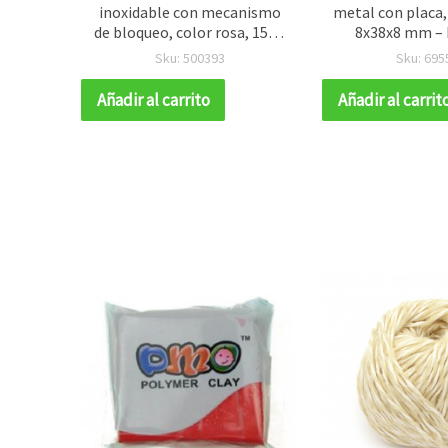
iel, 31
inoxidable con mecanismo
metal con placa, 
para
de bloqueo, color rosa, 150 x
8x38x8 mm – 
1,5 mm, para manualidades y
pieza
Sku: 500393
Sku: 695
bisutería
Añadir al carrito
Añadir al carrit