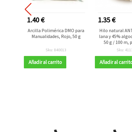
1.40 €
1.35 €
18x34
Arcilla Polimérica DMO para
Hilo natural A
13 mm,
Manualidades, Rojo, 50 g
lana y 45% algo
de 10
50 g / 100 m, p
ades y
ganchillo y ma
Sku: 840013
Sku: 411
Añadir al carrito
Añadir al carrit