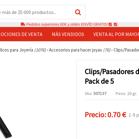
Pedidos superiores 60€ y obtén ENVÍO GRATIS!
OCIONES DE VENTA
MÁS VENDIDOS
VENTA AL POR MAYO
licos para Joyería
(1076)
›
Accesorios para hacer joyas
(76)
›
Clips/Pasador
Clips/Pasadores d
Pack de 5
Sku:
507137
Peso: 20 gr.
Precio:
0.70 €
1-9 