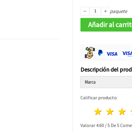
paquete
Añadir al carri
Descripción del pro
Marca
Calificar producto:
1 estre
2 es
Valorar
4.60
/
5
De
5
Comen