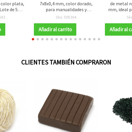
color plata,
7x8x0,4 mm, color dorado,
de metal n
Lote de 5
para manualidades y
mm, ideal p
s
bisutería - 20 uds
cabello 
583
Sku: 505364
Sk
o
Añadir al carrito
Añadir al c
CLIENTES TAMBIÉN COMPRARON