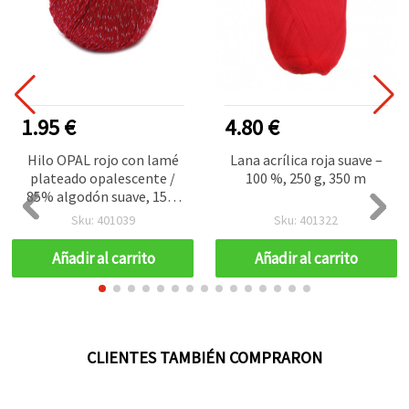
1.95 €
4.80 €
Hilo OPAL rojo con lamé
Lana acrílica roja suave –
plateado opalescente /
100 %, 250 g, 350 m
85% algodón suave, 15%
Lurex – 50 g, 150 m
Sku: 401039
Sku: 401322
Añadir al carrito
Añadir al carrito
CLIENTES TAMBIÉN COMPRARON