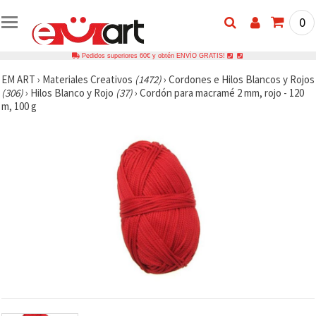
0
Pedidos superiores 60€ y obtén ENVÍO GRATIS!
EM ART
›
Materiales Creativos
(1472)
›
Cordones e Hilos Blancos y Rojos
(306)
›
Hilos Blanco y Rojo
(37)
›
Cordón para macramé 2 mm, rojo - 120
m, 100 g