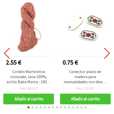
2.55 €
0.75 €
Cordón Martenitsa
Conector plano de
trenzado, lana 100%,
madera para
estilo Baba Marta - 100 g,
manualidades con diseño
75 m
de bordado impreso,
Sku: 401317
Sku: 121505
25×13×1,8 mm, agujero 2
mm – Pack de 10 uds.
Añadir al carrito
Añadir al carrito